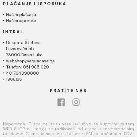
PLAĆANJE I ISPORUKA
Načini plaćanja
Načini isporuke
INTRAL
Despota Stefana
Lazarevića bb,
78000 Banja Luka
webshop@aquacasa.ba
Telefon: 051 965 620
401764890000
1966138
PRATITE NAS
Napomena: Cijene na sajtu važe isključivo za kupovinu putem
WEB SHOP-a i mogu se razlikovati od cijena u maloprodajnim
objektima. Cijene na sajtu su iskazane u KM sa uračunatim PDV-