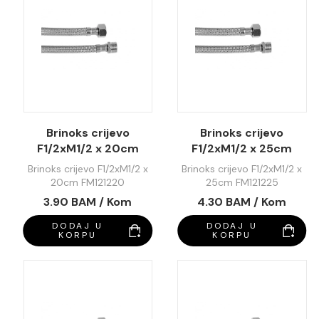
Brinoks crijevo
Brinoks crijevo
F1/2xM1/2 x 20cm
F1/2xM1/2 x 25cm
FM121220
FM121225
Brinoks crijevo F1/2xM1/2 x
Brinoks crijevo F1/2xM1/2 x
20cm FM121220
25cm FM121225
3.90 BAM / Kom
4.30 BAM / Kom
DODAJ U
DODAJ U
KORPU
KORPU