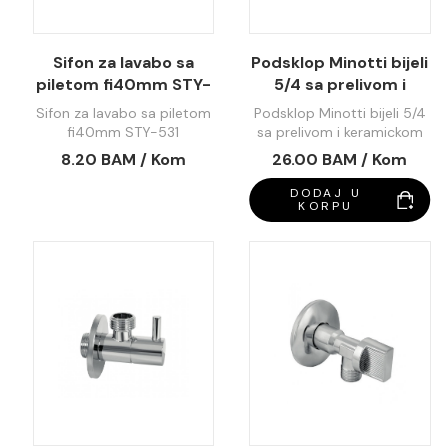
Sifon za lavabo sa
Podsklop Minotti bijeli
piletom fi40mm STY-
5/4 sa prelivom i
531
keramickom kapom A-
Sifon za lavabo sa piletom
Podsklop Minotti bijeli 5/4
2005-CH
fi40mm STY-531
sa prelivom i keramickom
kapom A-2005-CH
8.20 BAM / Kom
26.00 BAM / Kom
DODAJ U
KORPU