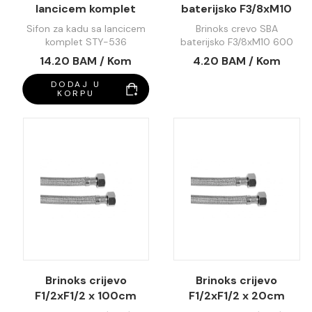
lancicem komplet
baterijsko F3/8xM10
STY-536
600 01-110
Sifon za kadu sa lancicem
Brinoks crevo SBA
komplet STY-536
baterijsko F3/8xM10 600
01-110
14.20 BAM / Kom
4.20 BAM / Kom
DODAJ U
KORPU
Brinoks crijevo
Brinoks crijevo
F1/2xF1/2 x 100cm
F1/2xF1/2 x 20cm
FF1212100
FF121220