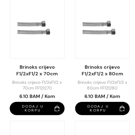
Brinoks crijevo
Brinoks crijevo
F1/2xF1/2 x 70cm
F1/2xF1/2 x 80cm
FF121270
FF121280
Brinoks crijevo F1/2xF1/2 x
Brinoks crijevo F1/2xF1/2 x
70cm FF121270
80cm FF121280
6.10 BAM / Kom
6.10 BAM / Kom
DODAJ U
DODAJ U
KORPU
KORPU