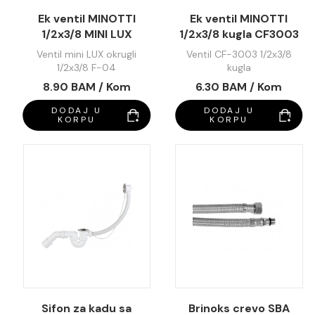
Ek ventil MINOTTI
Ek ventil MINOTTI
1/2x3/8 MINI LUX
1/2x3/8 kugla CF3003
okrugli F04
Ventil mini LUX okrugli
Ventil CF-3003 1/2x3/8
1/2x3/8 F-04
kugla
8.90 BAM / Kom
6.30 BAM / Kom
DODAJ U
DODAJ U
KORPU
KORPU
Sifon za kadu sa
Brinoks crevo SBA