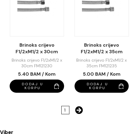
Brinoks crijevo
Brinoks crijevo
F1/2xM1/2 x 30cm
F1/2xM1/2 x 35cm
FM121230
FM121235
Brinoks crijevo F1/2xM1/2 x
Brinoks crijevo F1/2xM1/2 x
30cm FM121230
35cm FM121235
5.40 BAM / Kom
5.00 BAM / Kom
DODAJ U
DODAJ U
KORPU
KORPU
1
Viber