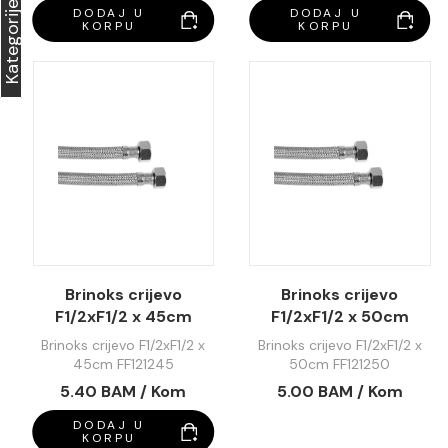
Kategorije
DODAJ U
DODAJ U
KORPU
KORPU
Brinoks crijevo
Brinoks crijevo
F1/2xF1/2 x 45cm
F1/2xF1/2 x 50cm
FF121245
FF121250
Brinoks crijevo F1/2xF1/2 x
Brinoks crijevo F1/2xF1/2 x
45cm FF121245
50cm FF121250
5.40 BAM / Kom
5.00 BAM / Kom
DODAJ U
KORPU