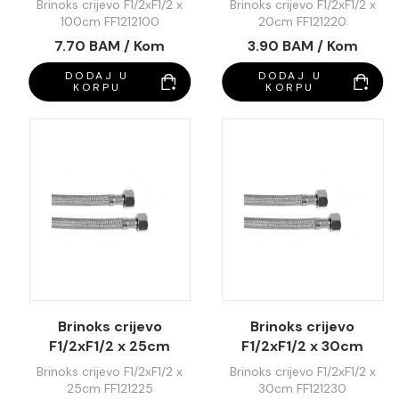
Brinoks crijevo F1/2xF1/2 x
Brinoks crijevo F1/2xF1/2 x
100cm FF1212100
20cm FF121220
7.70 BAM / Kom
3.90 BAM / Kom
DODAJ U
DODAJ U
KORPU
KORPU
Brinoks crijevo
Brinoks crijevo
F1/2xF1/2 x 25cm
F1/2xF1/2 x 30cm
FF121225
FF121230
Brinoks crijevo F1/2xF1/2 x
Brinoks crijevo F1/2xF1/2 x
25cm FF121225
30cm FF121230