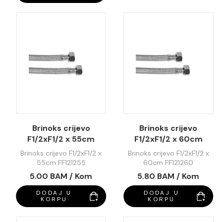
Brinoks crijevo
Brinoks crijevo
F1/2xF1/2 x 55cm
F1/2xF1/2 x 60cm
FF121255
FF121260
Brinoks crijevo F1/2xF1/2 x
Brinoks crijevo F1/2xF1/2 x
55cm FF121255
60cm FF121260
5.00 BAM / Kom
5.80 BAM / Kom
DODAJ U
DODAJ U
KORPU
KORPU