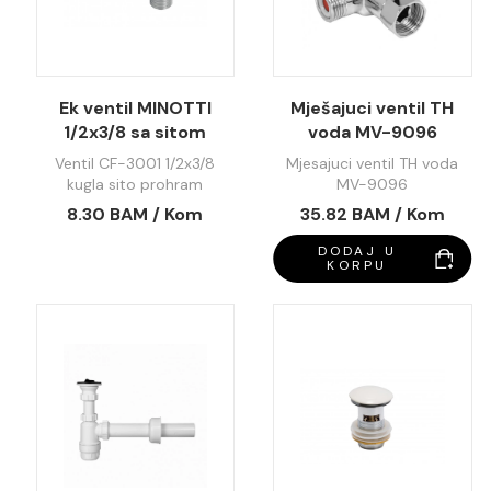
Ek ventil MINOTTI
Mješajuci ventil TH
1/2x3/8 sa sitom
voda MV-9096
CF3001
Ventil CF-3001 1/2x3/8
Mjesajuci ventil TH voda
kugla sito prohram
MV-9096
8.30 BAM / Kom
35.82 BAM / Kom
DODAJ U
KORPU