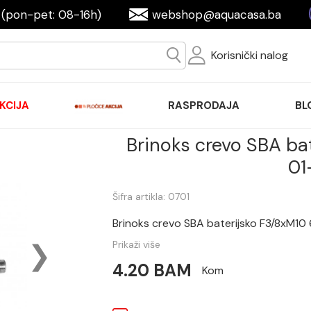
(pon-pet: 08-16h)
webshop@aquacasa.ba
Korisnički nalog
KCIJA
RASPRODAJA
BL
Brinoks crevo SBA ba
01
Šifra artikla: 0701
Brinoks crevo SBA baterijsko F3/8xM10
Prikaži više
4.20 BAM
Kom