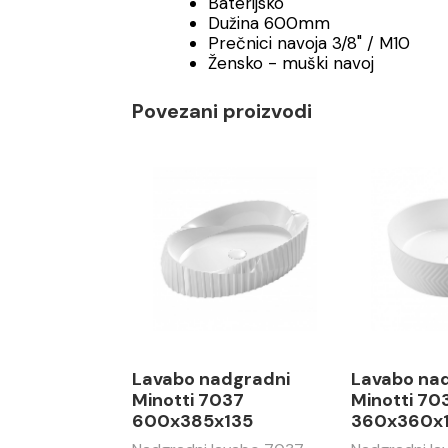
Baterijsko
Dužina 600mm
Prečnici navoja 3/8" / M10
Žensko - muški navoj
Povezani proizvodi
Lavabo nadgradni
Lavabo na
Minotti 7037
Minotti 70
600x385x135
360x360x