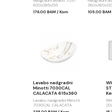
Nadgradni lavabo 7037
Nadgradni l
600x385x135
360x360x12
176.00 BAM / Kom
105.00 BAM
Lavabo nadgradni
WH
Minotti 7030CAL
ST
CALACATA 615x360
Ke
Lavabo nadgradni Minotti
WH
7030CAL CALACATA
20
615x360
238.00 BAM / Kom
15