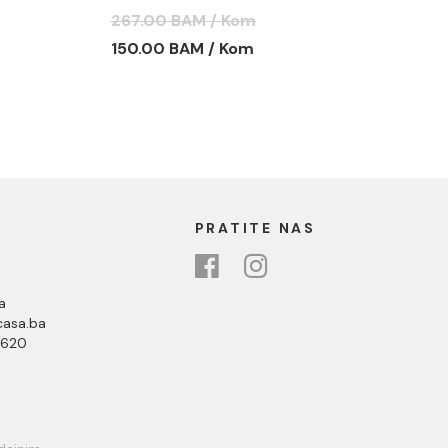
DEMONTAŽNOM MASKOM
267.00 BAM / Kom
C-09-K9090
150.00 BAM / Kom
PRATITE NAS
a
asa.ba
 620