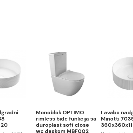
dgradni
Monoblok OPTIMO
Lavabo nad
38
rimless bide funkcija sa
Minotti 703
120
duroplast soft close
360x360x11
wc daskom MBF002