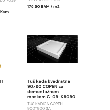
abo 7039
175.50 BAM / m2
/ Kom
TI
Tuš kada kvadratna
90x90 COPEN sa
demontažnom
maskom C-09-K9090
TUS KADICA COPEN
900*900 SA