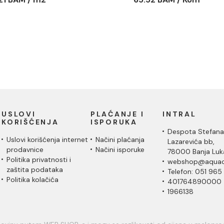
USLOVI
PLAĆANJE I
INTRAL
KORIŠĆENJA
ISPORUKA
Despota Stefana
Uslovi korišćenja internet
Načini plaćanja
Lazarevića bb,
prodavnice
Načini isporuke
78000 Banja Luk
Politika privatnosti i
webshop@aquac
zaštita podataka
Telefon: 051 965
Politika kolačića
401764890000
1966138