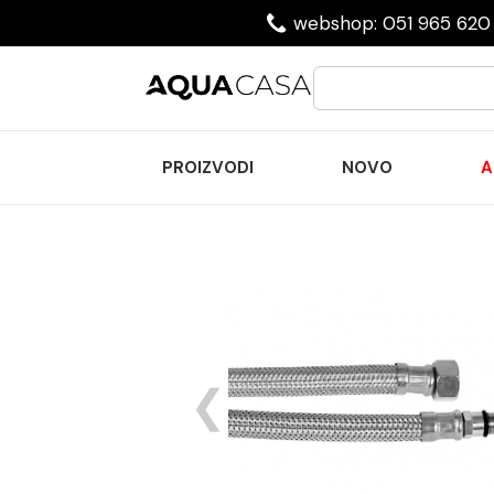
webshop: 051 965 620 
PROIZVODI
NOVO
A