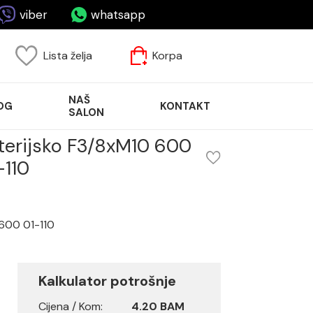
viber
whatsapp
Lista želja
Korpa
NAŠ
OG
KONTAKT
SALON
terijsko F3/8xM10 600
-110
 600 01-110
Kalkulator potrošnje
Cijena / Kom:
4.20 BAM