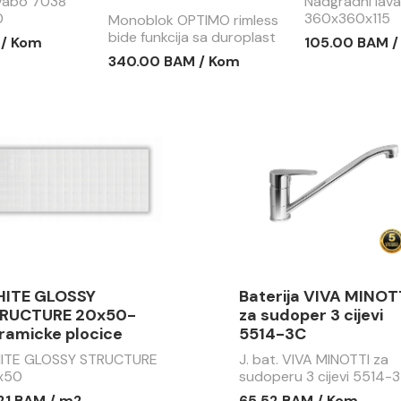
avabo 7038
Nadgradni lav
0
360x360x115
Monoblok OPTIMO rimless
bide funkcija sa duroplast
 / Kom
105.00 BAM 
soft close wc daskom
340.00 BAM / Kom
MBF002
ITE GLOSSY
Baterija VIVA MINOT
RUCTURE 20x50-
za sudoper 3 cijevi
ramicke plocice
5514-3C
ITE GLOSSY STRUCTURE
J. bat. VIVA MINOTTI za
x50
sudoperu 3 cijevi 5514-3
.21 BAM / m2
65.52 BAM / Kom