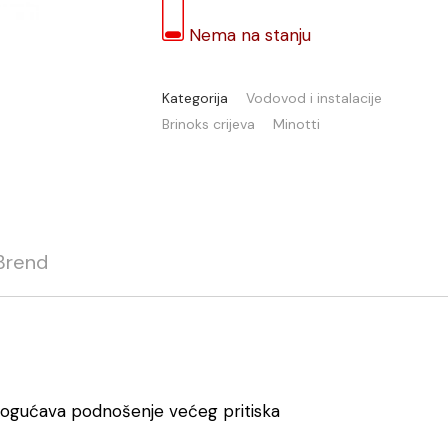
Nema na stanju
Kategorija
Vodovod i instalacije
Brinoks crijeva
Minotti
Brend
mogućava podnošenje većeg pritiska