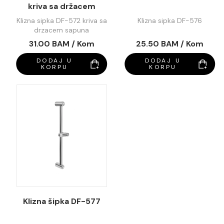
kriva sa držacem
sapuna
Klizna sipka DF-572 kriva sa
Klizna sipka DF-576
drzacem sapuna
31.00 BAM / Kom
25.50 BAM / Kom
DODAJ U
DODAJ U
KORPU
KORPU
Klizna šipka DF-577