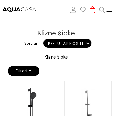
Klizne šipke
Sortiraj
POPULARNOSTI
Klizne šipke
Filteri