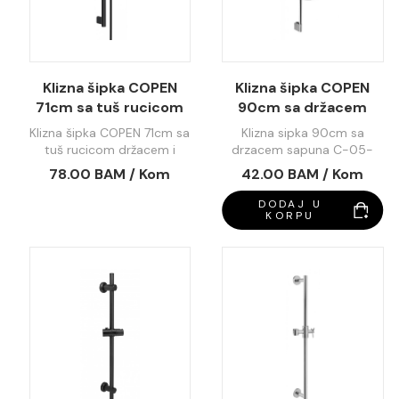
Klizna šipka COPEN
Klizna šipka COPEN
71cm sa tuš rucicom
90cm sa držacem
držacem i crijevom C-
sapuna C-05-5002
Klizna šipka COPEN 71cm sa
Klizna sipka 90cm sa
05-5050MB
tuš rucicom držacem i
drzacem sapuna C-05-
crijevom C-05-5050MB
5002
78.00 BAM / Kom
42.00 BAM / Kom
DODAJ U
KORPU