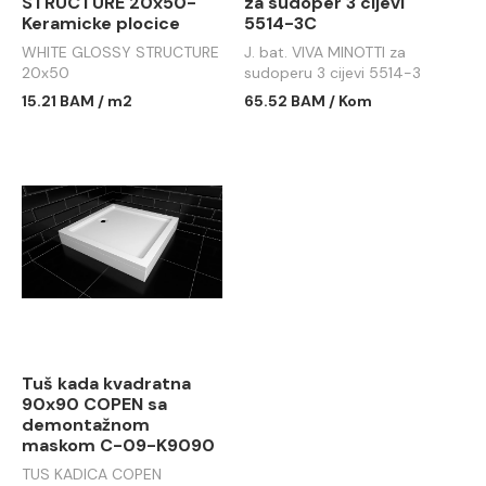
STRUCTURE 20x50-
za sudoper 3 cijevi
Keramicke plocice
5514-3C
WHITE GLOSSY STRUCTURE
J. bat. VIVA MINOTTI za
20x50
sudoperu 3 cijevi 5514-3
15.21 BAM / m2
65.52 BAM / Kom
Tuš kada kvadratna
90x90 COPEN sa
demontažnom
maskom C-09-K9090
TUS KADICA COPEN