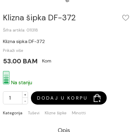
Klizna šipka DF-372
Šifra artikla: 011318
Klizna sipka DF-372
Prikaži više
53.00 BAM
Kom
Na stanju
+
DODAJ U KORPU
-
Kategorija
Tuševi
Klizne šipke
Minotti
Opis