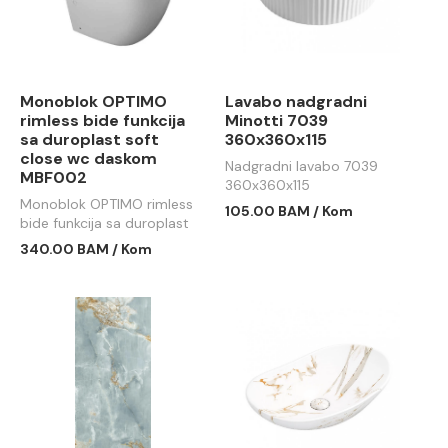
Monoblok OPTIMO
Lavabo nadgradni
rimless bide funkcija
Minotti 7039
sa duroplast soft
360x360x115
close wc daskom
Nadgradni lavabo 7039
MBF002
360x360x115
Monoblok OPTIMO rimless
105.00 BAM / Kom
bide funkcija sa duroplast
soft close wc daskom
340.00 BAM / Kom
MBF002