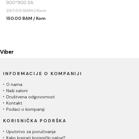
900*900 SA
DEMONTAŽNOM MASKOM
267.00 BAM / Kom
C-09-K9090
150.00 BAM / Kom
Viber
INFORMACIJE O KOMPANIJI
O nama
Naši saloni
Društvena odgovornost
Kontakt
Podaci o kompaniji
KORISNIČKA PODRŠKA
Uputstvo za poručivanje
Kako kreirati korisnički nalog?