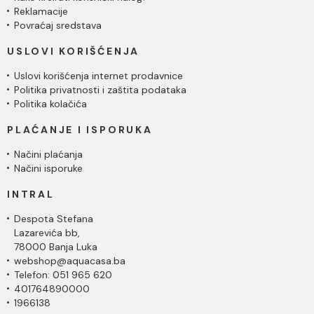
Reklamacije
Povraćaj sredstava
USLOVI KORIŠĆENJA
Uslovi korišćenja internet prodavnice
Politika privatnosti i zaštita podataka
Politika kolačića
PLAĆANJE I ISPORUKA
Načini plaćanja
Načini isporuke
INTRAL
Despota Stefana
Lazarevića bb,
78000 Banja Luka
webshop@aquacasa.ba
Telefon: 051 965 620
401764890000
1966138