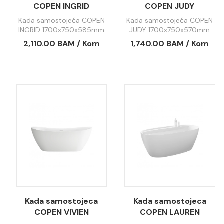
COPEN INGRID
COPEN JUDY
1700x750x585mm
1700x750x570mm
Kada samostojeća COPEN
Kada samostojeća COPEN
mat crna/mat bijela
sjajna bijela C-08-
INGRID 1700x750x585mm
JUDY 1700x750x570mm
C-08-L2004MB/MW
2001W
mat crna/mat bijela C-08-
sjajna bijela C-08-2001W
2,110.00 BAM / Kom
1,740.00 BAM / Kom
L2004MB/MW
Kada samostojeca
Kada samostojeca
COPEN VIVIEN
COPEN LAUREN
1700x730x630mm
1700x800x585mm