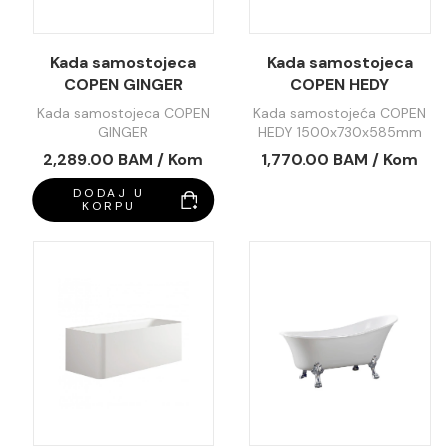
Kada samostojeca
Kada samostojeca
COPEN GINGER
COPEN HEDY
1700x800x580mm
1500x730x585mm
Kada samostojeca COPEN
Kada samostojeća COPEN
mat bijela C-08-
sjajna bijela C-08-
GINGER
HEDY 1500x730x585mm
L1003MW
S2002W
1700x800x580mm mat
sjajna bijela C-08-
2,289.00 BAM / Kom
1,770.00 BAM / Kom
bijela C-08-L1003MW
S2002W
DODAJ U
KORPU