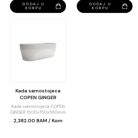
DODAJ U
DODAJ U
KORPU
KORPU
Kada samostojeca
COPEN GINGER
1500x750x580mm
Kada samostojeca COPEN
mat bijela C-08-
GINGER 1500x750x580mm
S1003MW
mat bijela C-08-S1003MW
2,382.00 BAM / Kom