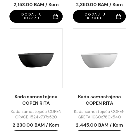
1006W
1001MW
801
2,153.00 BAM / Kom
2,350.00 BAM / Kom
DODAJ U
DODAJ U
KORPU
KORPU
Kada samostojeca
Kada samostojeca
COPEN RITA
COPEN RITA
1700x800x580mm
1700x800x580mm
Kada samostojeća COPEN
Kada samostojeća COPEN
mat crna C-08-
sjajna bijela C-08-
GRACE 1524x737x520
GRETA 1680x780x540
1007MB
1007W
2,230.00 BAM / Kom
2,445.00 BAM / Kom