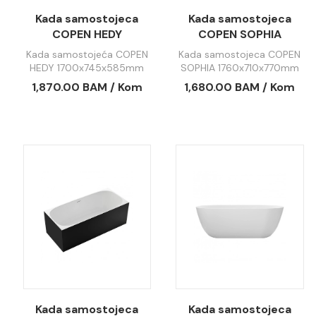
Kada samostojeca
Kada samostojeca
COPEN HEDY
COPEN SOPHIA
1700x745x585mm
1760x710x770mm
Kada samostojeća COPEN
Kada samostojeca COPEN
sjajna bijela C-08-
sjajna bijela C-08-
HEDY 1700x745x585mm
SOPHIA 1760x710x770mm
L2002W
1005W
sjajna bijela C-08-L2002W
sjajna bijela C-08-1005W
1,870.00 BAM / Kom
1,680.00 BAM / Kom
Kada samostojeca
Kada samostojeca