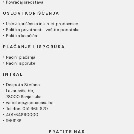
Povraćaj sredstava
USLOVI KORIŠĆENJA
Uslovi korišćenja internet prodavnice
Politika privatnosti i zaštita podataka
Politika kolačića
PLAĆANJE I ISPORUKA
Načini plaćanja
Načini isporuke
INTRAL
Despota Stefana
Lazarevića bb,
78000 Banja Luka
webshop@aquacasa.ba
Telefon: 051 965 620
401764890000
1966138
PRATITE NAS