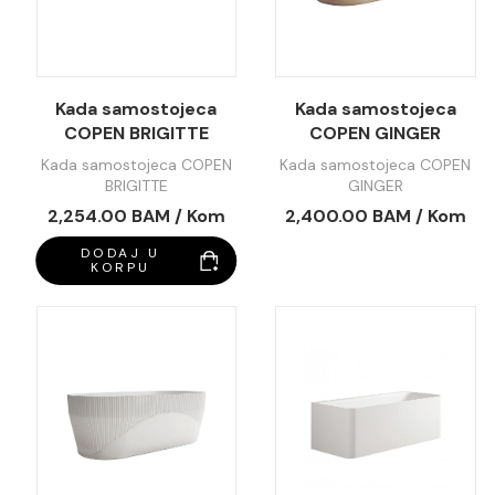
Kada samostojeca
Kada samostojeca
COPEN BRIGITTE
COPEN GINGER
1700x750x550mm
1700x800x580mm
Kada samostojeca COPEN
Kada samostojeca COPEN
sjajna bijela C-08-
bež/mat bijela C-08-
BRIGITTE
GINGER
1002W
L1003B/MW
1700x750x550mm sjajna
1700x800x580mm
2,254.00 BAM / Kom
2,400.00 BAM / Kom
bijela C-08-1002W
bež/mat bijela C-08-
L1003B/MW
DODAJ U
KORPU