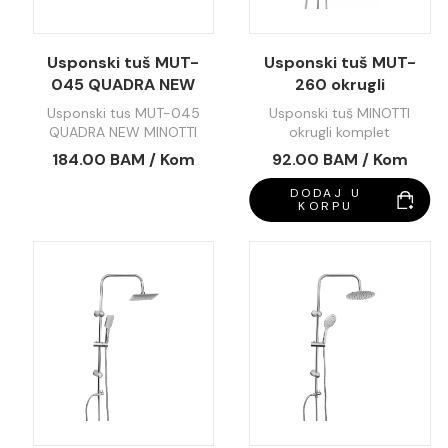
Usponski tuš MUT-
Usponski tuš MUT-
045 QUADRA NEW
260 okrugli
MINOTTI
Usponski tus MUT-045
Usponski tuš MINOTTI
QUADRA NEW MINOTTI
okrugli komplet
184.00 BAM / Kom
92.00 BAM / Kom
DODAJ U
KORPU