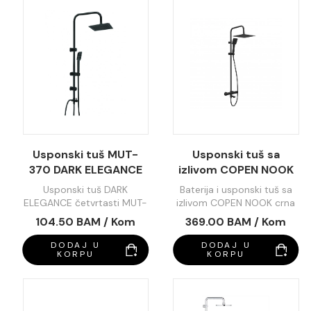
Usponski tuš MUT-
Usponski tuš sa
370 DARK ELEGANCE
izlivom COPEN NOOK
cetvrtasti
crna cetvrtasti set C-
Usponski tuš DARK
Baterija i usponski tuš sa
01-111MB
ELEGANCE četvrtasti MUT-
izlivom COPEN NOOK crna
370
cetvrtasti set C-01-111MB
104.50 BAM / Kom
369.00 BAM / Kom
DODAJ U
DODAJ U
KORPU
KORPU