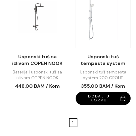
Usponski tuš sa
Usponski tuš
izlivom COPEN NOOK
tempesta system
gunmetal okrugli set
200 GROHE 27389002
Baterija i usponski tuš sa
Usponski tuš tempesta
C-01-110GM
izlivom COPEN NOOK
system 200 GROHE
gunmetal okrugli set C-01-
27389002
448.00 BAM / Kom
355.00 BAM / Kom
110GM
DODAJ U
KORPU
1