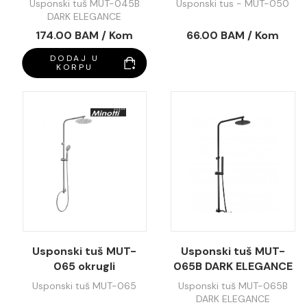
Usponski tuš MUT-045B
Usponski tus - MUT-050
DARK ELEGANCE
174.00 BAM / Kom
66.00 BAM / Kom
DODAJ U
KORPU
Usponski tuš MUT-
Usponski tuš MUT-
065 okrugli
065B DARK ELEGANCE
okrugli
Usponski tuš MUT-065
Usponski tuš MUT-065B
DARK ELEGANCE