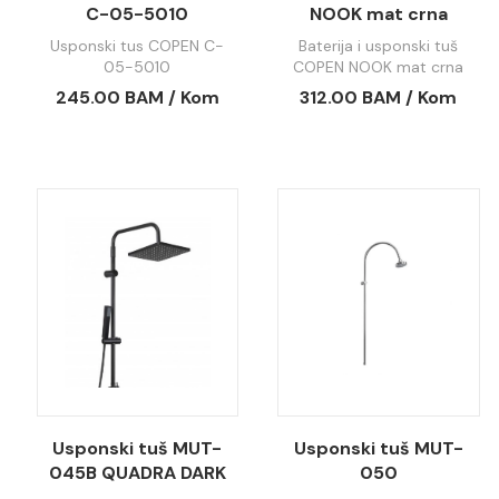
C-05-5010
NOOK mat crna
cetvrtasti set C-01-
Usponski tus COPEN C-
Baterija i usponski tuš
113MB
05-5010
COPEN NOOK mat crna
cetvrtasti set C-01-113MB
245.00 BAM / Kom
312.00 BAM / Kom
Usponski tuš MUT-
Usponski tuš MUT-
045B QUADRA DARK
050
ELEGANCE