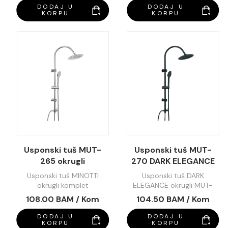
DODAJ U
DODAJ U
KORPU
KORPU
Usponski tuš MUT-
Usponski tuš MUT-
265 okrugli
270 DARK ELEGANCE
okrugli
Usponski tuš MINOTTI
Usponski tuš DARK
okrugli komplet
ELEGANCE okrugli MUT-
270
108.00 BAM / Kom
104.50 BAM / Kom
DODAJ U
DODAJ U
KORPU
KORPU