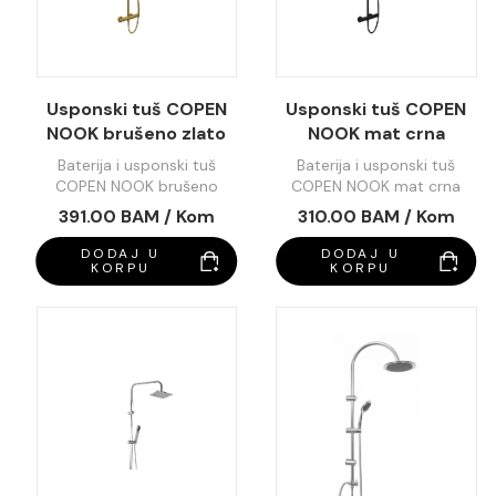
Usponski tuš COPEN
Usponski tuš COPEN
NOOK brušeno zlato
NOOK mat crna
okrugli set C-01-
okrugli set C-01-
Baterija i usponski tuš
Baterija i usponski tuš
112BTG
112MB
COPEN NOOK brušeno
COPEN NOOK mat crna
zlato okrugli set C-01-
okrugli set C-01-112MB
391.00 BAM / Kom
310.00 BAM / Kom
112BTG
DODAJ U
DODAJ U
KORPU
KORPU