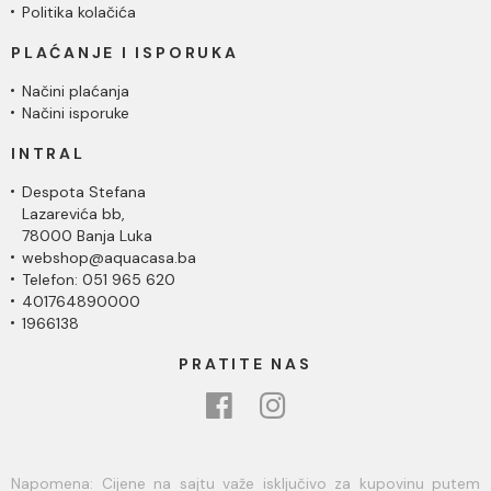
Politika kolačića
PLAĆANJE I ISPORUKA
Načini plaćanja
Načini isporuke
INTRAL
Despota Stefana
Lazarevića bb,
78000 Banja Luka
webshop@aquacasa.ba
Telefon: 051 965 620
401764890000
1966138
PRATITE NAS
Napomena: Cijene na sajtu važe isključivo za kupovinu putem