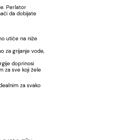
de. Perlator
ači da dobijate
no utiče na niže
o za grijanje vode,
rgije doprinosi
m za sve koji žele
idealnim za svako