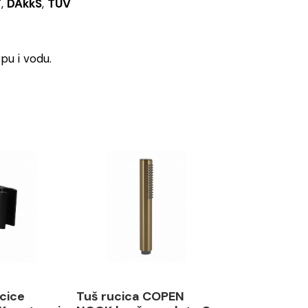
F
,
DAkkS
,
TÜV
pu i vodu.
ucice
Tuš rucica COPEN