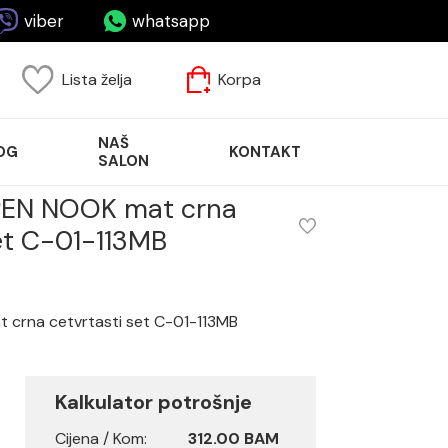
viber
whatsapp
Lista želja
Korpa
NAŠ
OG
KONTAKT
SALON
PEN NOOK mat crna
set C-01-113MB
t crna cetvrtasti set C-01-113MB
Kalkulator potrošnje
Cijena / Kom:
312.00 BAM