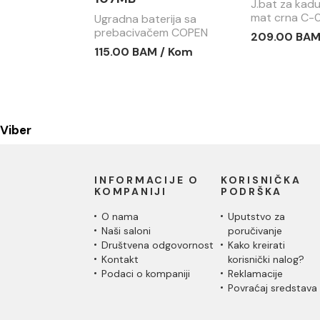
J.bat za ka
mat crna C-
Ugradna baterija sa
prebacivačem COPEN
209.00 BAM
NOOK mat crna C-01-
115.00 BAM / Kom
107MB
Viber
INFORMACIJE O
KORISNIČKA
KOMPANIJI
PODRŠKA
O nama
Uputstvo za
Naši saloni
poručivanje
Društvena odgovornost
Kako kreirati
Kontakt
korisnički nalog?
Podaci o kompaniji
Reklamacije
Povraćaj sredstava