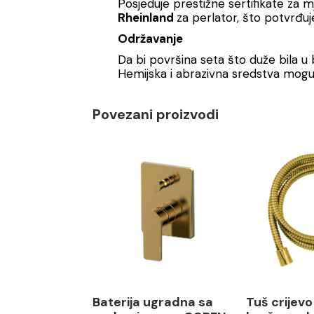
Posjeduje prestižne sertifikate za 
Rheinland
za perlator, što potvrđuje
Održavanje
Da bi površina seta što duže bila u
Hemijska i abrazivna sredstva mogu 
Povezani proizvodi
Baterija ugradna sa
Tuš crijev