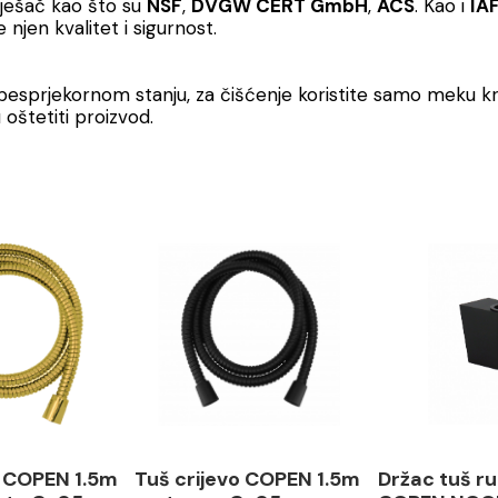
mješač kao što su
NSF
,
DVGW CERT GmbH
,
ACS
. Kao i
IA
 njen kvalitet i sigurnost.
 besprjekornom stanju, za čišćenje koristite samo meku kr
oštetiti proizvod.
o COPEN 1.5m
Tuš crijevo COPEN 1.5m
Držac tuš r