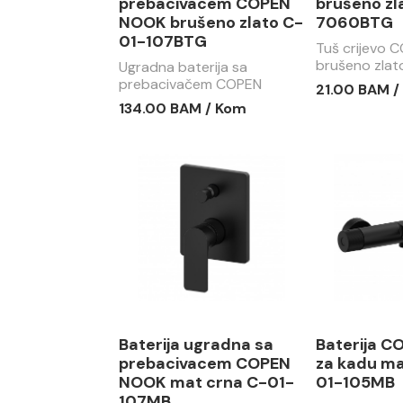
prebacivacem COPEN
brušeno zl
NOOK brušeno zlato C-
7060BTG
01-107BTG
Tuš crijevo 
brušeno zlat
Ugradna baterija sa
7060BTG
prebacivačem COPEN
21.00 BAM /
NOOK brušeno zlato C-01-
134.00 BAM / Kom
107BTG
Baterija ugradna sa
Baterija 
prebacivacem COPEN
za kadu ma
NOOK mat crna C-01-
01-105MB
107MB