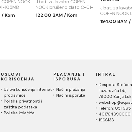
du COPEN NOOK
J.bat. za lavabo COPEN
01-105MB
NOOK brušeno zlato C-01-
J.bat. za lavab
100BTG
COPEN NOOK b
 / Kom
122.00 BAM / Kom
C-01-101BTG
194.00 BAM /
USLOVI
PLAĆANJE I
INTRAL
KORIŠĆENJA
ISPORUKA
Despota Stefana
Uslovi korišćenja internet
Načini plaćanja
Lazarevića bb,
prodavnice
Načini isporuke
78000 Banja Luk
Politika privatnosti i
webshop@aquac
zaštita podataka
Telefon: 051 965
Politika kolačića
401764890000
1966138