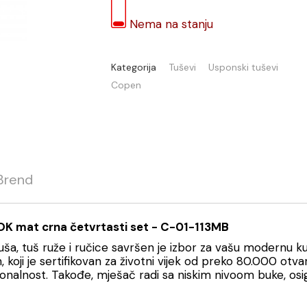
Nema na stanju
Kategorija
Tuševi
Usponski tuševi
Copen
Brend
OK mat crna četvrtasti set - C-01-113MB
uša, tuš ruže i ručice savršen je izbor za vašu modernu kup
oji je sertifikovan za životni vijek od preko 80.000 otvar
nalnost. Takođe, mješač radi sa niskim nivoom buke, osigu