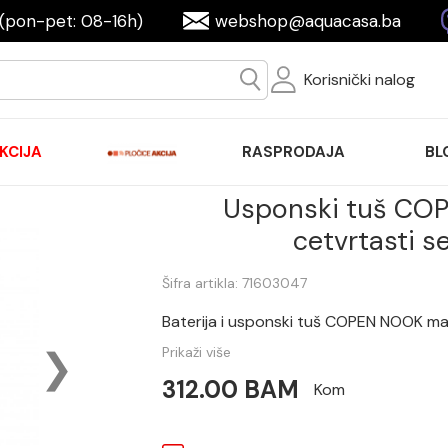
(pon-pet: 08-16h)
webshop@aquacasa.ba
Korisnički nalog
KCIJA
RASPRODAJA
BL
Usponski tuš CO
cetvrtasti 
Šifra artikla: 71603047
Baterija i usponski tuš COPEN NOOK ma
Prikaži više
312.00 BAM
Kom