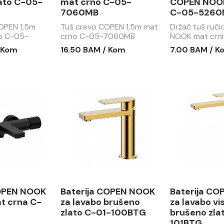
ato C-05-
mat crno C-05-
COPEN NOOK
7060MB
C-05-5260
COPEN 1,5m
Tuš crevo COPEN 1,5m mat
Držač tuš ruč
o C-05-
crno C-05-7060MB
NOOK mat crn
5260MB
 Kom
16.50 BAM / Kom
7.00 BAM / K
COPEN NOOK
Baterija COPEN NOOK
Baterija C
t crna C-
za lavabo brušeno
za lavabo vi
zlato C-01-100BTG
brušeno zla
101BTG