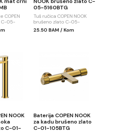
 mat crni
NOOK brušeno zlato C-
MB
05-5160BTG
ice COPEN
Tuš ručica COPEN NOOK
i C-05-
brušeno zlato C-05-
5160BTG
om
25.50 BAM / Kom
OPEN NOOK
Baterija COPEN NOOK
soka
za kadu brušeno zlato
to C-01-
C-01-105BTG