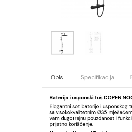
Opis
Specifikacija
Baterija i usponski tuš COPEN NO
Elegantni set baterije i usponskog t
sa visokokvalitetnim Ø35 mješačem, k
vam dugotrajnu pouzdanost i funkcio
prijatno korišćenje.