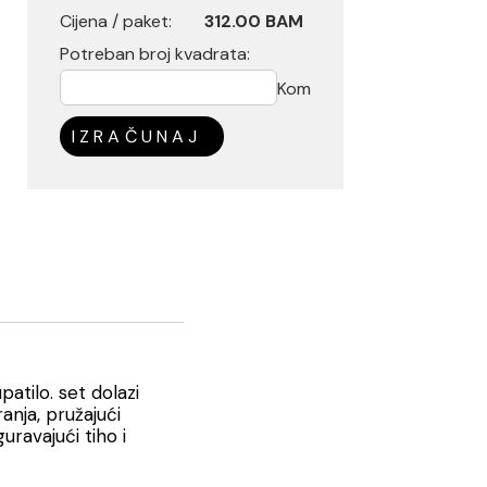
Cijena / paket:
312.00 BAM
Potreban broj kvadrata:
Kom
IZRAČUNAJ
atilo. set dolazi
anja, pružajući
ravajući tiho i