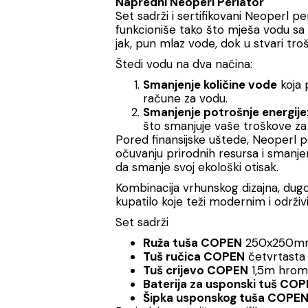
Napredni Neoperl Perlator
Set sadrži i sertifikovani Neoperl pe
funkcioniše tako što mješa vodu sa 
jak, pun mlaz vode, dok u stvari tro
Štedi vodu na dva načina:
Smanjenje količine vode
koja 
račune za vodu.
Smanjenje potrošnje energije
što smanjuje vaše troškove za 
Pored finansijske uštede, Neoperl per
očuvanju prirodnih resursa i smanjen
da smanje svoj ekološki otisak.
Kombinacija vrhunskog dizajna, dugo
kupatilo koje teži modernim i održi
Set sadrži
Ruža tuša COPEN
250x250mm
Tuš ručica COPEN
četvrtasta
Tuš crijevo COPEN
1,5m hrom
Baterija za usponski tuš C
Šipka usponskog tuša COPE