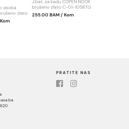
J.bat. za kadu COPEN NOOK
brušeno zlato C-01-105BTG
o visoka
rušeno zlato
255.00 BAM / Kom
 Kom
PRATITE NAS
a
asa.ba
 620