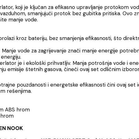
rlator, koji je ključan za efikasno upravljanje protokom vo
vazduhom, smanjujući protok bez gubitka pritiska. Ovo zn
šite manje vode.
prolazi kroz bateriju, bez smanjenja efikasnosti, što direkt
: Manje vode za zagrijevanje znači manje energije potrebn
energiju.
lator je i ekološki prihvatljiv. Manja potrošnja vode i ene
ju emisije štetnih gasova, čineći ovaj set odličnim izboro
trajne pouzdanosti i energetske efikasnosti čini ovaj set 
vim rešenjima.
 ABS hrom
 hrom
OPEN NOOK
N