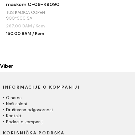
maskom C-09-K9090
TUS KADICA COPEN
900*900 SA
DEMONTAŽNOM MASKOM
267.00 BAM / Kom
C-09-K9090
150.00 BAM / Kom
Viber
INFORMACIJE O KOMPANIJI
O nama
Naši saloni
Društvena odgovornost
Kontakt
Podaci o kompaniji
KORISNIČKA PODRŠKA