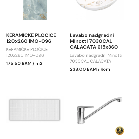
KERAMICKE PLOCICE
Lavabo nadgradni
120x260 IMO-096
Minotti 7030CAL
CALACATA 615x360
KERAMIČKE PLOČICE
120x260 IMO-096
Lavabo nadgradni Minotti
7030CAL CALACATA
175.50 BAM / m2
615x360
238.00 BAM / Kom