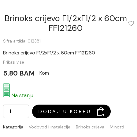
Brinoks crijevo F1/2xF1/2 x 60cm
FF121260
Šifra artikla: 012381
Brinoks crijevo F1/2xF1/2 x 60cm FF121260
Prikaži više
5.80 BAM
Kom
Na stanju
+
DODAJ U KORPU
-
Kategorija
Vodovod i instalacije
Brinoks crijeva
Minotti