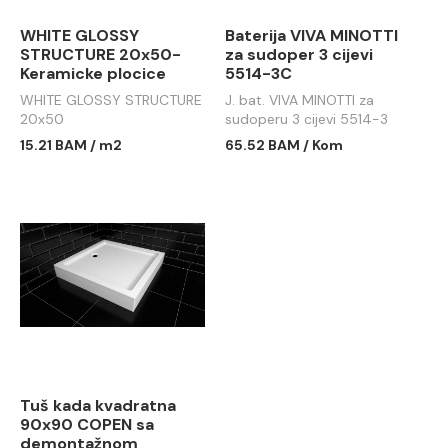
WHITE GLOSSY
Baterija VIVA MINOTTI
STRUCTURE 20x50-
za sudoper 3 cijevi
Keramicke plocice
5514-3C
WHITE GLOSSY STRUCTURE
J. bat. VIVA MINOTTI za
20x50
sudoperu 3 cijevi 5514-3
15.21 BAM / m2
65.52 BAM / Kom
Tuš kada kvadratna
90x90 COPEN sa
demontažnom