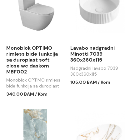
Monoblok OPTIMO
Lavabo nadgradni
rimless bide funkcija
Minotti 7039
sa duroplast soft
360x360x115
close wc daskom
Nadgradni lavabo 7039
MBF002
360x360x115
Monoblok OPTIMO rimless
105.00 BAM / Kom
bide funkcija sa duroplast
soft close wc daskom
340.00 BAM / Kom
MBF002