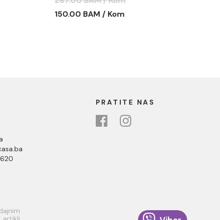
267.00 BAM / Kom
C-09-K9090
150.00 BAM / Kom
PRATITE NAS
a
asa.ba
 620
odajnim
rtikli