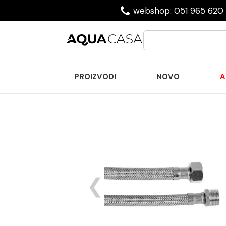
webshop: 051 965 620 
PROIZVODI
NOVO
A