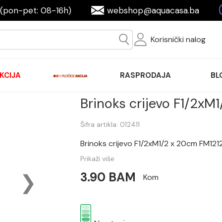
(pon-pet: 08-16h)
webshop@aquacasa.ba
Korisnički nalog
KCIJA
RASPRODAJA
BL
Brinoks crijevo F1/2x
Šifra artikla: 012411
Brinoks crijevo F1/2xM1/2 x 20cm FM12
Prikaži više
3.90 BAM
Kom