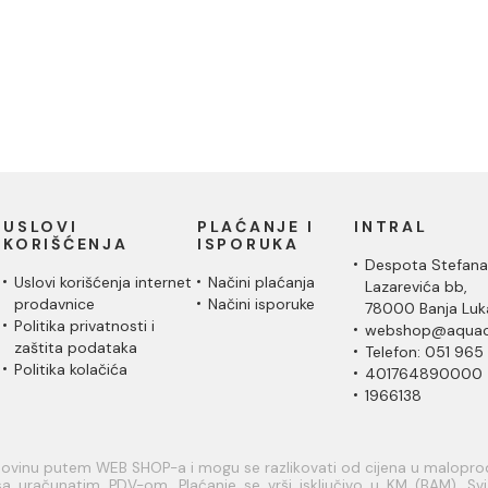
USLOVI
PLAĆANJE I
INTRAL
KORIŠĆENJA
ISPORUKA
Despota Stefana
Uslovi korišćenja internet
Načini plaćanja
Lazarevića bb,
prodavnice
Načini isporuke
78000 Banja Luk
Politika privatnosti i
webshop@aquac
zaštita podataka
Telefon: 051 965
Politika kolačića
401764890000
1966138
upovinu putem WEB SHOP-a i mogu se razlikovati od cijena u malopr
a uračunatim PDV-om. Plaćanje se vrši isključivo u KM (BAM). Svi a