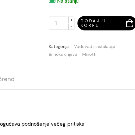
Na stanju
+
DODAJ U
KORPU
-
Kategorija
Vodovod i instalacije
Brinoks crijeva
Minotti
Brend
mogućava podnošenje većeg pritiska