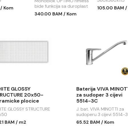
0
360x360x115
Monoblok OPTIMO rimless
bide funkcija sa duroplast
 / Kom
105.00 BAM 
soft close wc daskom
340.00 BAM / Kom
MBF002
ITE GLOSSY
Baterija VIVA MINOT
RUCTURE 20x50-
za sudoper 3 cijevi
ramicke plocice
5514-3C
ITE GLOSSY STRUCTURE
J. bat. VIVA MINOTTI za
x50
sudoperu 3 cijevi 5514-3
.21 BAM / m2
65.52 BAM / Kom