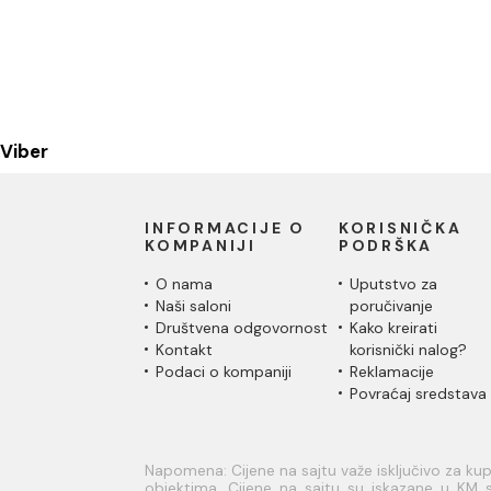
Viber
INFORMACIJE O
KORISNIČKA
KOMPANIJI
PODRŠKA
O nama
Uputstvo za
Naši saloni
poručivanje
Društvena odgovornost
Kako kreirati
Kontakt
korisnički nalog?
Podaci o kompaniji
Reklamacije
Povraćaj sredstava
Napomena: Cijene na sajtu važe isključivo za k
objektima. Cijene na sajtu su iskazane u KM s