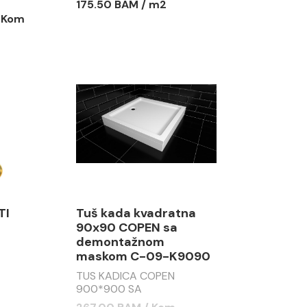
175.50 BAM / m2
/ Kom
TI
Tuš kada kvadratna
90x90 COPEN sa
demontažnom
maskom C-09-K9090
TUS KADICA COPEN
900*900 SA
DEMONTAŽNOM MASKOM