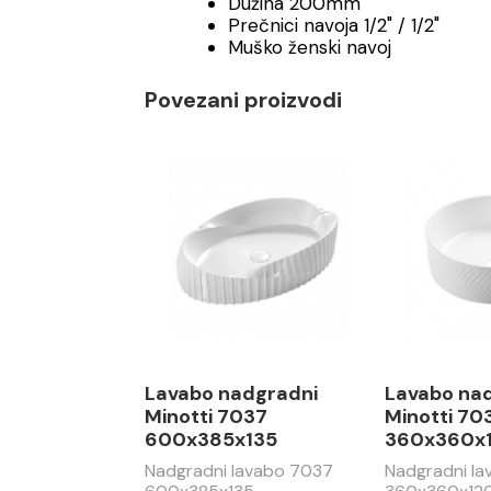
Dužina 200mm
Prečnici navoja 1/2" / 1/2"
Muško ženski navoj
Povezani proizvodi
Lavabo nadgradni
Lavabo na
Minotti 7037
Minotti 70
600x385x135
360x360x
Nadgradni lavabo 7037
Nadgradni l