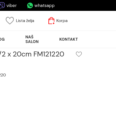
viber
whatsapp
Lista želja
Korpa
NAŠ
OG
KONTAKT
SALON
M1/2 x 20cm FM121220
1220