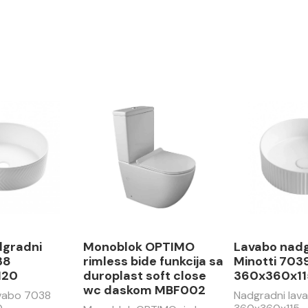
dgradni
Monoblok OPTIMO
Lavabo nad
38
rimless bide funkcija sa
Minotti 703
120
duroplast soft close
360x360x11
wc daskom MBF002
avabo 7038
Nadgradni lav