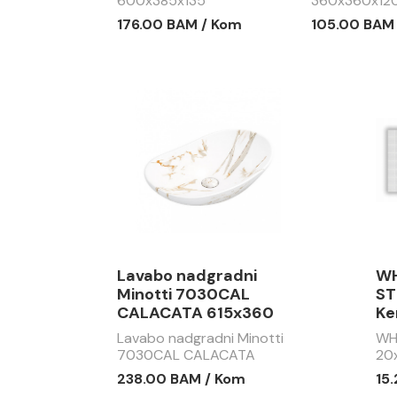
600x385x135
360x360x12
176.00 BAM / Kom
105.00 BAM
Lavabo nadgradni
WH
Minotti 7030CAL
ST
CALACATA 615x360
Ke
Lavabo nadgradni Minotti
WH
7030CAL CALACATA
20
615x360
238.00 BAM / Kom
15