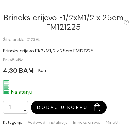
Brinoks crijevo F1/2xM1/2 x 25cm
FM121225
Šifra artikla: 012395
Brinoks crijevo F1/2xM1/2 x 25cm FM121225
Prikaži više
4.30 BAM
Kom
Na stanju
+
DODAJ U KORPU
-
Kategorija
Vodovod i instalacije
Brinoks crijeva
Minotti