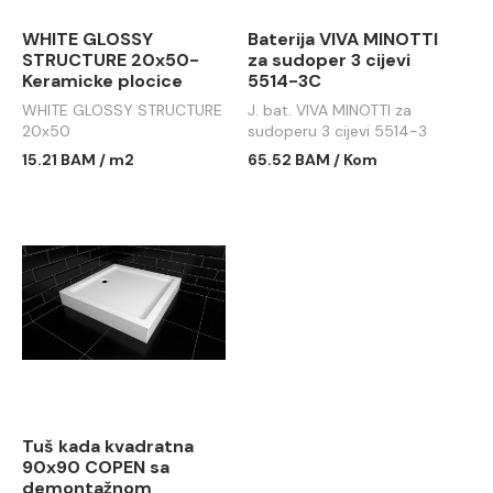
WHITE GLOSSY
Baterija VIVA MINOTTI
STRUCTURE 20x50-
za sudoper 3 cijevi
Keramicke plocice
5514-3C
WHITE GLOSSY STRUCTURE
J. bat. VIVA MINOTTI za
20x50
sudoperu 3 cijevi 5514-3
15.21 BAM / m2
65.52 BAM / Kom
Tuš kada kvadratna
90x90 COPEN sa
demontažnom