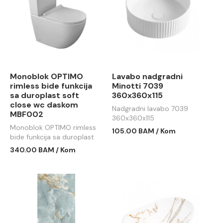
Monoblok OPTIMO
Lavabo nadgradni
rimless bide funkcija
Minotti 7039
sa duroplast soft
360x360x115
close wc daskom
Nadgradni lavabo 7039
MBF002
360x360x115
Monoblok OPTIMO rimless
105.00 BAM / Kom
bide funkcija sa duroplast
soft close wc daskom
340.00 BAM / Kom
MBF002