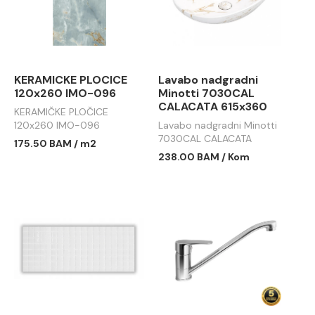
KERAMICKE PLOCICE
Lavabo nadgradni
120x260 IMO-096
Minotti 7030CAL
CALACATA 615x360
KERAMIČKE PLOČICE
120x260 IMO-096
Lavabo nadgradni Minotti
7030CAL CALACATA
175.50 BAM / m2
615x360
238.00 BAM / Kom