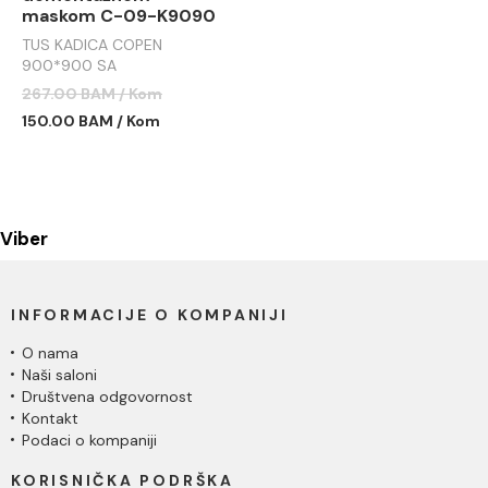
maskom C-09-K9090
TUS KADICA COPEN
900*900 SA
DEMONTAŽNOM MASKOM
267.00 BAM / Kom
C-09-K9090
150.00 BAM / Kom
Viber
INFORMACIJE O KOMPANIJI
O nama
Naši saloni
Društvena odgovornost
Kontakt
Podaci o kompaniji
KORISNIČKA PODRŠKA