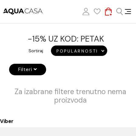
-15% UZ KOD: PETAK
Sortiraj
POPULARNOSTI
Filteri
Za izabrane filtere trenutno nema
proizvoda
Viber