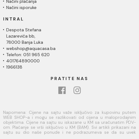
Načini plaćanja
Načini isporuke
INTRAL
Despota Stefana
Lazarevića bb,
78000 Banja Luka
webshop@aquacasa.ba
Telefon: 051 965 620
401764890000
1966138
PRATITE NAS
Napomena: Cijene na sajtu važe isključivo za kupovinu putem
WEB SHOP-a i mogu se razlikovati od cijena u maloprodajnim
objektima. Cijene na sajtu su iskazane u KM sa uračunatim PDV-
om. Plaćanje se vrši isključivo u KM (BAM). Svi artikli prikazani na
sajtu su dio naše ponude i ne podrazumeva se da su uvek
dostupni na lageru. Slike, tehnički crteži, opisi proizvoda i cijene