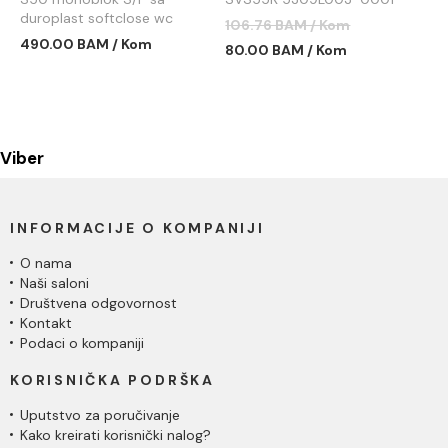
duroplast softclose wc
106.76 BAM / Kom
daskom SVS51
490.00 BAM / Kom
80.00 BAM / Kom
Viber
INFORMACIJE O KOMPANIJI
O nama
Naši saloni
Društvena odgovornost
Kontakt
Podaci o kompaniji
KORISNIČKA PODRŠKA
Uputstvo za poručivanje
Kako kreirati korisnički nalog?