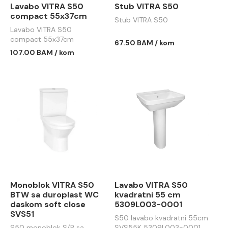
Lavabo VITRA S50
Stub VITRA S50
compact 55x37cm
Stub VITRA S50
Lavabo VITRA S50
compact 55x37cm
67.50 BAM / kom
107.00 BAM / kom
Monoblok VITRA S50
Lavabo VITRA S50
BTW sa duroplast WC
kvadratni 55 cm
daskom soft close
5309L003-0001
SVS51
S50 lavabo kvadratni 55cm
S50 monoblok S/P sa
SVS55K 5309L003-0001