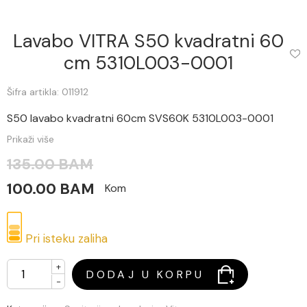
Lavabo VITRA S50 kvadratni 60
cm 5310L003-0001
Šifra artikla: 011912
S50 lavabo kvadratni 60cm SVS60K 5310L003-0001
Prikaži više
135.00 BAM
100.00 BAM
Kom
Pri isteku zaliha
+
DODAJ U KORPU
-