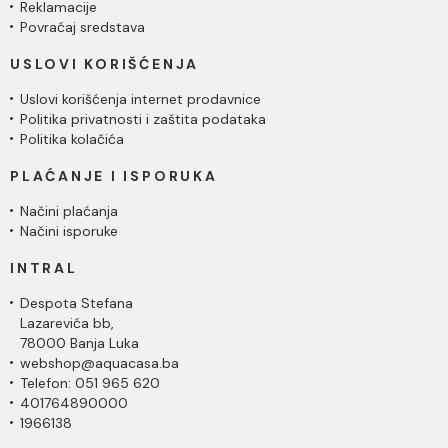
Reklamacije
Povraćaj sredstava
USLOVI KORIŠĆENJA
Uslovi korišćenja internet prodavnice
Politika privatnosti i zaštita podataka
Politika kolačića
PLAĆANJE I ISPORUKA
Načini plaćanja
Načini isporuke
INTRAL
Despota Stefana
Lazarevića bb,
78000 Banja Luka
webshop@aquacasa.ba
Telefon: 051 965 620
401764890000
1966138