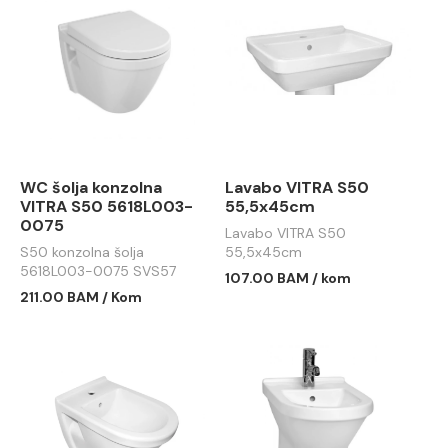
WC šolja konzolna
Lavabo VITRA S50
VITRA S50 5618L003-
55,5x45cm
0075
Lavabo VITRA S50
S50 konzolna šolja
55,5x45cm
5618L003-0075 SVS57
107.00 BAM / kom
211.00 BAM / Kom