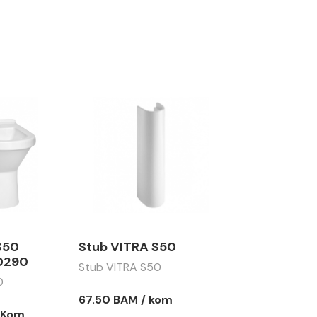
S50
Stub VITRA S50
0290
Stub VITRA S50
0
67.50 BAM / kom
 Kom