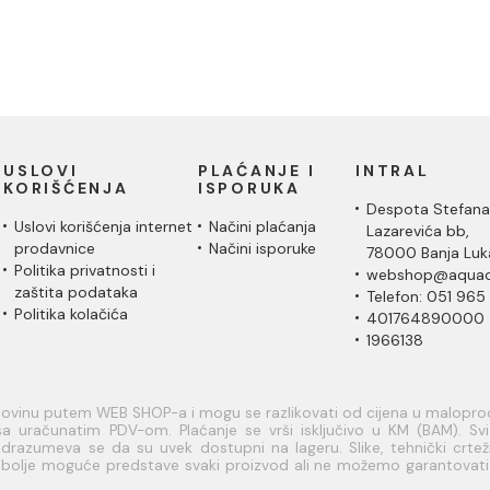
USLOVI
PLAĆANJE I
INTRAL
KORIŠĆENJA
ISPORUKA
Despota Stefana
Uslovi korišćenja internet
Načini plaćanja
Lazarevića bb,
prodavnice
Načini isporuke
78000 Banja Luk
Politika privatnosti i
webshop@aquac
zaštita podataka
Telefon: 051 965
Politika kolačića
401764890000
1966138
upovinu putem WEB SHOP-a i mogu se razlikovati od cijena u malopr
a uračunatim PDV-om. Plaćanje se vrši isključivo u KM (BAM). Svi a
razumeva se da su uvek dostupni na lageru. Slike, tehnički crteži
je bolje moguće predstave svaki proizvod ali ne možemo garantovat
rmacije u vezi raspoloživosti artikala i njihovih specifikacija možete