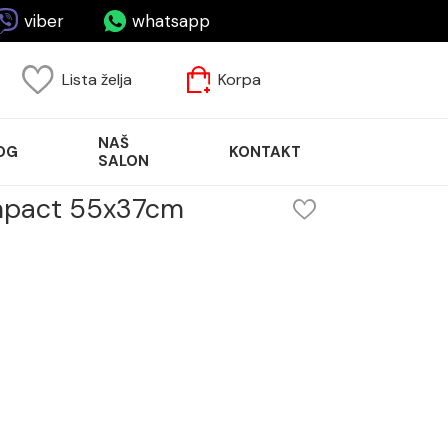
viber
whatsapp
Lista želja
Korpa
NAŠ
OG
KONTAKT
SALON
mpact 55x37cm