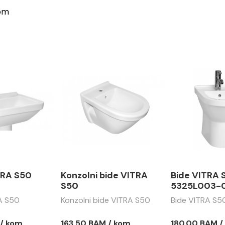
vom
TRA S50
Konzolni bide VITRA
Bide VITRA 
m
S50
5325L003-
A S50
Konzolni bide VITRA S50
Bide VITRA S5
 / kom
163.50 BAM / kom
180.00 BAM /