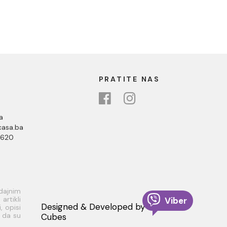
PRATITE NAS
a
asa.ba
 620
odajnim
rtikli
Viber
Designed & Developed by
, opisi
i da su
Cubes
 dobiti