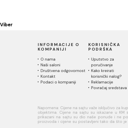
Viber
INFORMACIJE O
KORISNIČKA
KOMPANIJI
PODRŠKA
O nama
Uputstvo za
Naši saloni
poručivanje
Društvena odgovornost
Kako kreirati
Kontakt
korisnički nalog?
Podaci o kompaniji
Reklamacije
Povraćaj sredstava
Napomena: Cijene na sajtu važe isključivo za k
objektima. Cijene na sajtu su iskazane u KM s
prikazani na sajtu su dio naše ponude i ne pod
proizvoda i cijene su postavljeni tako da što 
sve informacije kompletne i bez grešaka. Sve info