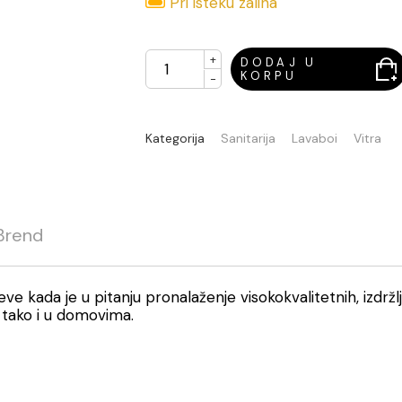
Pri isteku zaliha
+
DODAJ U
KORPU
-
Kategorija
Sanitarija
Lavaboi
Vitra
Brend
eve kada je u pitanju pronalaženje visokokvalitetnih, izdržl
 tako i u domovima.