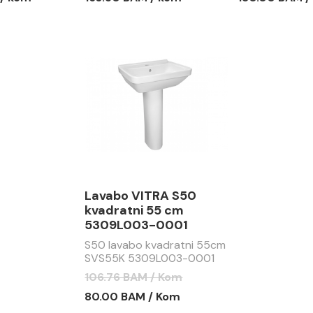
Lavabo VITRA S50
kvadratni 55 cm
5309L003-0001
S50 lavabo kvadratni 55cm
SVS55K 5309L003-0001
106.76 BAM / Kom
80.00 BAM / Kom