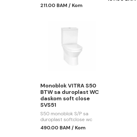
211.00 BAM / Kom
Monoblok VITRA S50
BTW sa duroplast WC
daskom soft close
SVS51
S50 monoblok S/P sa
duroplast softclose wc
daskom SVS51
490.00 BAM / Kom