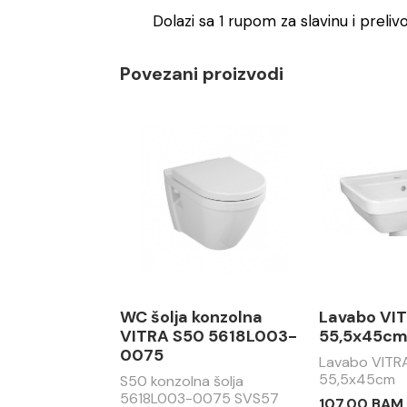
Dolazi sa 1 rupom za slavinu i preli
Povezani proizvodi
WC šolja konzolna
Lavabo VI
VITRA S50 5618L003-
55,5x45c
0075
Lavabo VITR
55,5x45cm
S50 konzolna šolja
5618L003-0075 SVS57
107.00 BAM