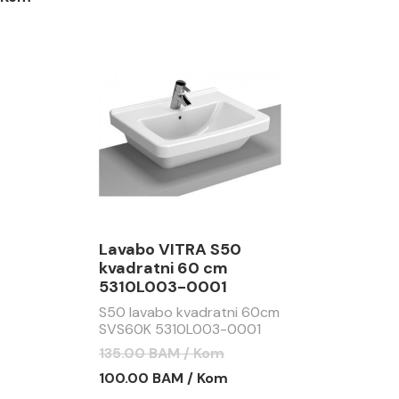
Lavabo VITRA S50
kvadratni 60 cm
5310L003-0001
S50 lavabo kvadratni 60cm
SVS60K 5310L003-0001
135.00 BAM / Kom
100.00 BAM / Kom