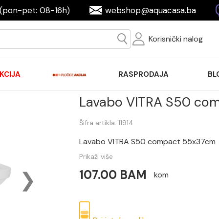
(pon-pet: 08-16h)
webshop@aquacasa.ba
Korisnički nalog
KCIJA
RASPRODAJA
BL
Lavabo VITRA S50 co
Šifra artikla: 11914
Lavabo VITRA S50 compact 55x37cm
Prikaži više
107.00 BAM
kom