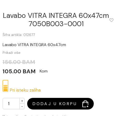
Lavabo VITRA INTEGRA 60x47cm
7050B003-0001
Šifra artikla: 012677
Lavabo VITRA INTEGRA 60x47cm
Prikaži više
156.00 BAM
105.00 BAM
Kom
Pri isteku zaliha
+
DODAJ U KORPU
-