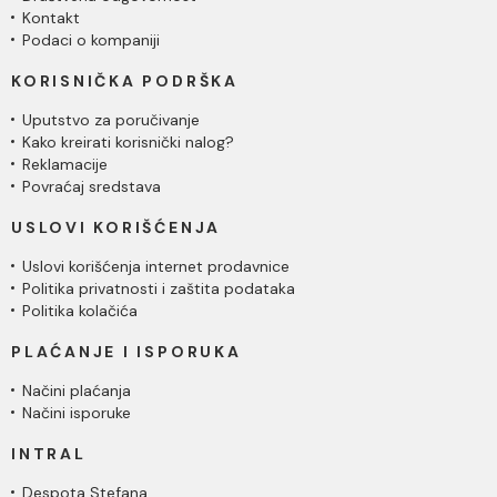
Kontakt
Podaci o kompaniji
KORISNIČKA PODRŠKA
Uputstvo za poručivanje
Kako kreirati korisnički nalog?
Reklamacije
Povraćaj sredstava
USLOVI KORIŠĆENJA
Uslovi korišćenja internet prodavnice
Politika privatnosti i zaštita podataka
Politika kolačića
PLAĆANJE I ISPORUKA
Načini plaćanja
Načini isporuke
INTRAL
Despota Stefana