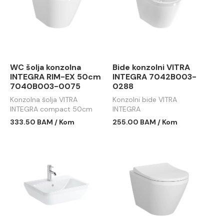
WC šolja konzolna
Bide konzolni VITRA
INTEGRA RIM-EX 50cm
INTEGRA 7042B003-
7040B003-0075
0288
Konzolna šolja VITRA
Konzolni bide VITRA
INTEGRA compact 50cm
INTEGRA
RIM-EX
333.50 BAM / Kom
255.00 BAM / Kom