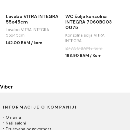
Lavabo VITRA INTEGRA
WC šolja konzolna
55x45cm
INTEGRA 7060B003-
0075
Lavabo VITRA INTEGRA
55x45cm
Konzolna šolja VITRA
INTEGRA
142.00 BAM / kom
277.50 BAM / Kom
198.90 BAM / Kom
Viber
INFORMACIJE O KOMPANIJI
O nama
Naši saloni
Društvena odgovornost