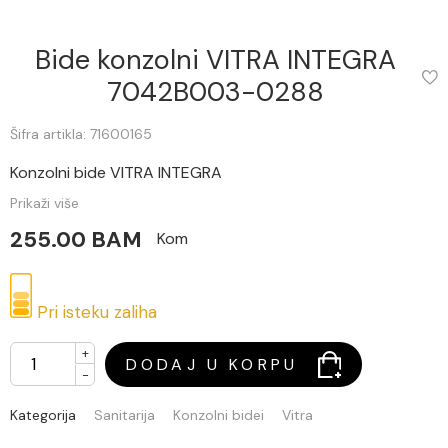
Bide konzolni VITRA INTEGRA
7042B003-0288
Šifra artikla: 71600165
Konzolni bide VITRA INTEGRA
Prikaži više
255.00 BAM
Kom
Pri isteku zaliha
+
DODAJ U KORPU
-
Kategorija
Sanitarija
Konzolni bidei
Vitra