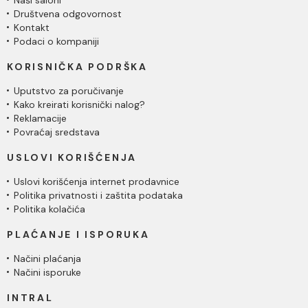
Naši saloni
Društvena odgovornost
Kontakt
Podaci o kompaniji
KORISNIČKA PODRŠKA
Uputstvo za poručivanje
Kako kreirati korisnički nalog?
Reklamacije
Povraćaj sredstava
USLOVI KORIŠĆENJA
Uslovi korišćenja internet prodavnice
Politika privatnosti i zaštita podataka
Politika kolačića
PLAĆANJE I ISPORUKA
Načini plaćanja
Načini isporuke
INTRAL