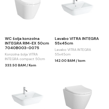
WC šolja konzolna
Lavabo VITRA INTEGRA
INTEGRA RIM-EX 50cm
55x45cm
7040B003-0075
Lavabo VITRA INTEGRA
Konzolna šolja VITRA
55x45cm
INTEGRA compact 50cm
142.00 BAM / kom
RIM-EX
333.50 BAM / Kom