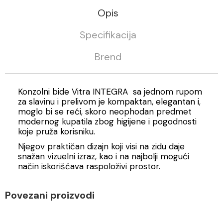
Opis
Specifikacija
Brend
Konzolni bide Vitra INTEGRA sa jednom rupom
za slavinu i prelivom je kompaktan, elegantan i,
moglo bi se reći, skoro neophodan predmet
modernog kupatila zbog higijene i pogodnosti
koje pruža korisniku.
Njegov praktičan dizajn koji visi na zidu daje
snažan vizuelni izraz, kao i na najbolji mogući
način iskorišćava raspoloživi prostor.
Povezani proizvodi