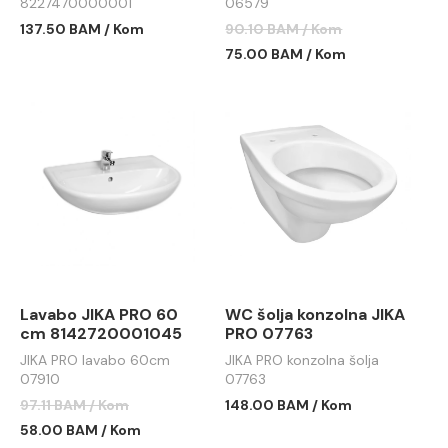
8227470000001
06579
137.50 BAM / Kom
90.10 BAM / Kom
75.00 BAM / Kom
Lavabo JIKA PRO 60
WC šolja konzolna JIKA
cm 8142720001045
PRO 07763
JIKA PRO lavabo 60cm
JIKA PRO konzolna šolja
07910
07763
97.11 BAM / Kom
148.00 BAM / Kom
58.00 BAM / Kom