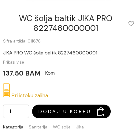
WC šolja baltik JIKA PRO
8227460000001
Šifra artikla: 011876
JIKA PRO WC šolja baltik 8227460000001
Prikaži više
137.50 BAM
Kom
Pri isteku zaliha
+
DODAJ U KORPU
-
Kategorija
Sanitarija
WC šolje
Jika