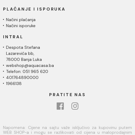
PLAĆANJE I ISPORUKA
Načini plaćanja
Načini isporuke
INTRAL
Despota Stefana
Lazarevića bb,
78000 Banja Luka
webshop@aquacasa.ba
Telefon: 051 965 620
401764890000
1966138
PRATITE NAS
Napomena: Cijene na sajtu važe isključivo za kupovinu putem
WEB SHOP-a i mogu se razlikovati od cijena u maloprodajnim