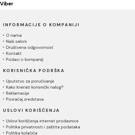
Viber
INFORMACIJE O KOMPANIJI
O nama
Naši saloni
Društvena odgovornost
Kontakt
Podaci o kompaniji
KORISNIČKA PODRŠKA
Uputstvo za poručivanje
Kako kreirati korisnički nalog?
Reklamacije
Povraćaj sredstava
USLOVI KORIŠĆENJA
Uslovi korišćenja internet prodavnice
Politika privatnosti i zaštita podataka
Politika kolačića