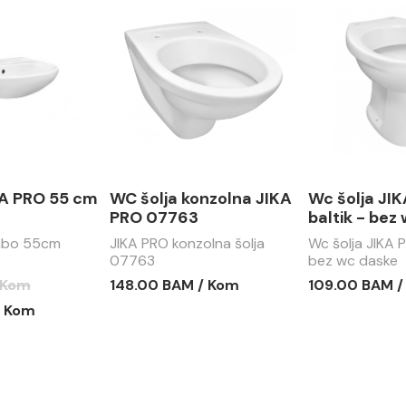
KA PRO 55 cm
WC šolja konzolna JIKA
Wc šolja JI
PRO 07763
baltik - bez
vabo 55cm
JIKA PRO konzolna šolja
Wc šolja JIKA P
07763
bez wc daske
 Kom
148.00 BAM / Kom
109.00 BAM /
/ Kom