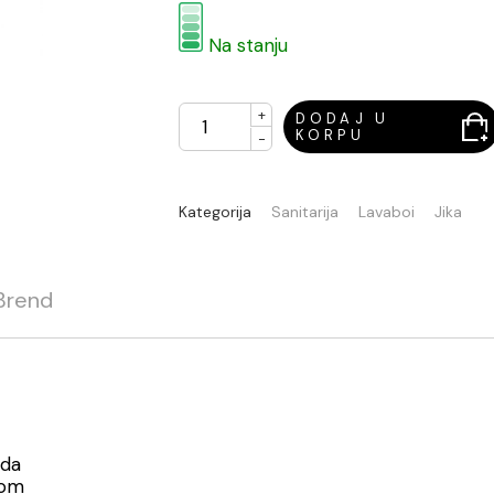
Na stanju
+
DODAJ U
KORPU
-
Kategorija
Sanitarija
Lavaboi
Jika
Brend
ada
vom