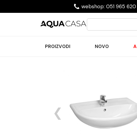
webshop: 051 965 620 
PROIZVODI
NOVO
A