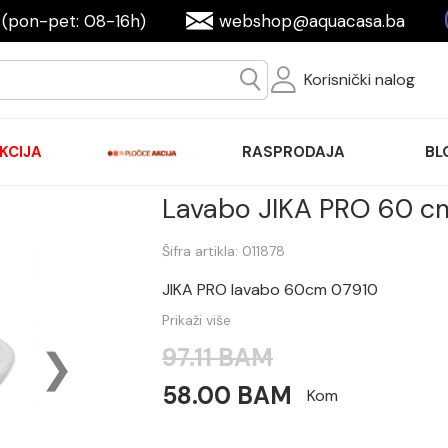
(pon-pet: 08-16h)
webshop@aquacasa.ba
Korisnički nalog
KCIJA
RASPRODAJA
BL
Lavabo JIKA PRO 60 
Šifra artikla: 011878
JIKA PRO lavabo 60cm 07910
Prikaži više
97.11 BAM
58.00 BAM
Kom