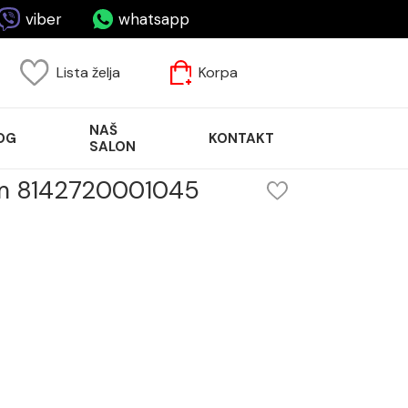
viber
whatsapp
Lista želja
Korpa
NAŠ
OG
KONTAKT
SALON
cm 8142720001045