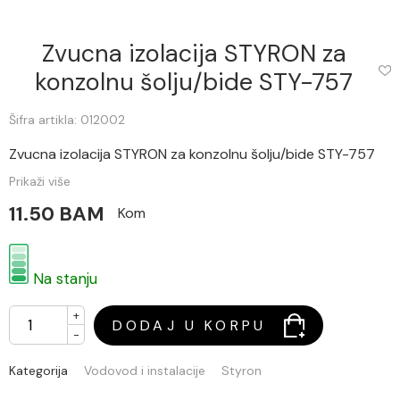
Zvucna izolacija STYRON za
konzolnu šolju/bide STY-757
Šifra artikla: 012002
Zvucna izolacija STYRON za konzolnu šolju/bide STY-757
Prikaži više
11.50 BAM
Kom
Na stanju
+
DODAJ U KORPU
-
Kategorija
Vodovod i instalacije
Styron