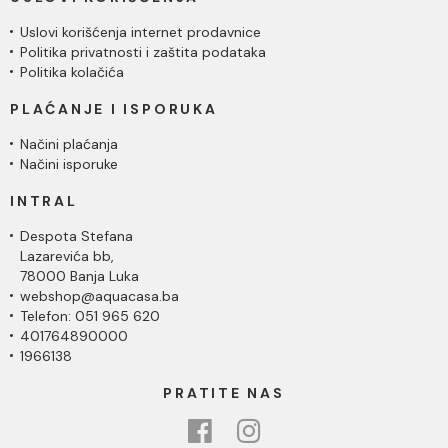
Uslovi korišćenja internet prodavnice
Politika privatnosti i zaštita podataka
Politika kolačića
PLAĆANJE I ISPORUKA
Načini plaćanja
Načini isporuke
INTRAL
Despota Stefana
Lazarevića bb,
78000 Banja Luka
webshop@aquacasa.ba
Telefon: 051 965 620
401764890000
1966138
PRATITE NAS