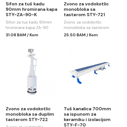
Sifon za tuš kadu
Zvono za vodokotlic
90mm hromirana kapa
monobloka sa
STY-ZA-90-K
tasterom STY-721
Sifon za tus kadu 90mm
Zvono za vodokotlic
hromirana kapa ZA-90
monobloka sa tasterom
STY-ZA-90
STY-721
31.08 BAM / Kom
25.50 BAM / Kom
Zvono za vodokotlic
Tuš kanalica 700mm
monobloka sa duplim
sa ispunom za
tasterom STY-722
keramiku i izolacijom
STY-F-70
Zvono za vodokotlic