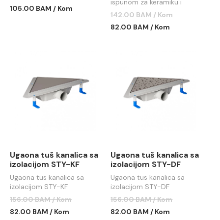
ispunom za keramiku i
105.00 BAM / Kom
izolacijom STY-F-50
142.00 BAM / Kom
82.00 BAM / Kom
Ugaona tuš kanalica sa
Ugaona tuš kanalica sa
izolacijom STY-KF
izolacijom STY-DF
Ugaona tus kanalica sa
Ugaona tus kanalica sa
izolacijom STY-KF
izolacijom STY-DF
156.00 BAM / Kom
156.00 BAM / Kom
82.00 BAM / Kom
82.00 BAM / Kom