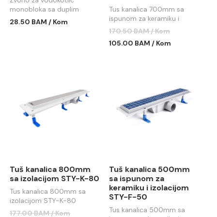
monobloka sa duplim
Tus kanalica 700mm sa
tasterom STY-722
ispunom za keramiku i
28.50 BAM / Kom
izolacijom STY-F-70
170.50 BAM / Kom
105.00 BAM / Kom
Tuš kanalica 800mm
Tuš kanalica 500mm
sa izolacijom STY-K-80
sa ispunom za
keramiku i izolacijom
Tus kanalica 800mm sa
STY-F-50
izolacijom STY-K-80
Tus kanalica 500mm sa
177.00 BAM / Kom