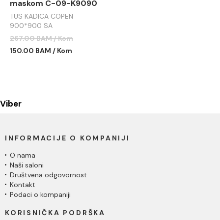
maskom C-09-K9090
TUS KADICA COPEN
900*900 SA
DEMONTAŽNOM MASKOM
267.00 BAM / Kom
C-09-K9090
150.00 BAM / Kom
Viber
INFORMACIJE O KOMPANIJI
O nama
Naši saloni
Društvena odgovornost
Kontakt
Podaci o kompaniji
KORISNIČKA PODRŠKA