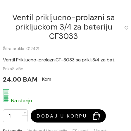
Ventil prikljucno-prolazni sa
prikljuckom 3/4 za bateriju
CF3033
Šifra artikla: 012421
Ventil Prikljucno-prolazniCF-3033 sa priklj.3/4 za bat.
Prikaži više
24.00 BAM
Kom
Na stanju
+
DODAJ U KORPU
-
Kategorija
Vodovod i instalacije
EK ventil
Minotti