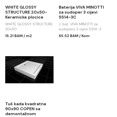
WHITE GLOSSY
Baterija VIVA MINOTTI
STRUCTURE 20x50-
za sudoper 3 cijevi
Keramicke plocice
5514-3C
WHITE GLOSSY STRUCTURE
J. bat. VIVA MINOTTI za
20x50
sudoperu 3 cijevi 5514-3
15.21 BAM / m2
65.52 BAM / Kom
Tuš kada kvadratna
90x90 COPEN sa
demontažnom