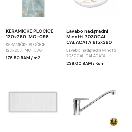
KERAMICKE PLOCICE
Lavabo nadgradni
120x260 IMO-096
Minotti 7030CAL
CALACATA 615x360
KERAMIČKE PLOČICE
120x260 IMO-096
Lavabo nadgradni Minotti
7030CAL CALACATA
175.50 BAM / m2
615x360
238.00 BAM / Kom