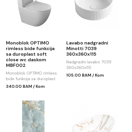
Monoblok OPTIMO
Lavabo nadgradni
rimless bide funkcija
Minotti 7039
sa duroplast soft
360x360x115
close wc daskom
Nadgradni lavabo 7039
MBF002
360x360x115
Monoblok OPTIMO rimless
105.00 BAM / Kom
bide funkcija sa duroplast
soft close wc daskom
340.00 BAM / Kom
MBF002