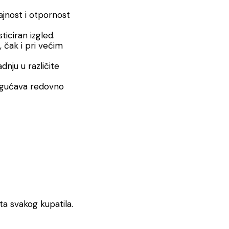
ajnost i otpornost
iciran izgled.
, čak i pri većim
dnju u različite
ogućava redovno
a svakog kupatila.