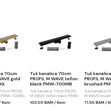
ica 70cm
Tuš kanalica 70cm
Tuš kanalic
WAVE gold
PROFIL M WAVE teflon
PROFIL M W
BG
black PMW-700MB
brushed P
 70cm PROFIL
Tuš kanalica 70cm PROFIL
Tuš kanalica 
d PMW-700BG
M WAVE teflon black PMW-
M WAVE brus
700MB
500CR
/ Kom
103.00 BAM / Kom
71.50 BAM / 