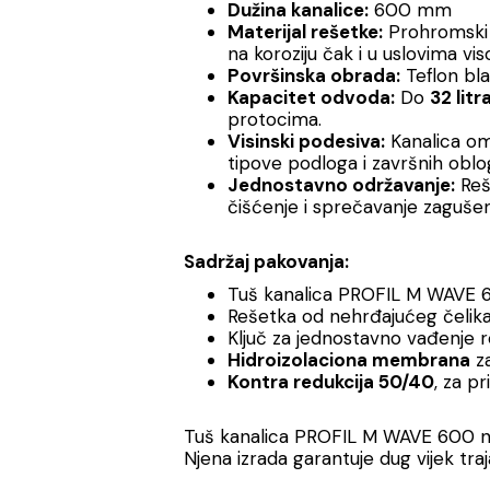
Dužina kanalice:
600 mm
Materijal rešetke:
Prohromski č
na koroziju čak i u uslovima vis
Površinska obrada:
Teflon bla
Kapacitet odvoda:
Do
32 litr
protocima.
Visinski podesiva:
Kanalica o
tipove podloga i završnih oblo
Jednostavno održavanje:
Reš
čišćenje i sprečavanje zagušen
Sadržaj pakovanja:
Tuš kanalica PROFIL M WAVE 
Rešetka od nehrđajućeg čelik
Ključ za jednostavno vađenje 
Hidroizolaciona membrana
za
Kontra redukcija 50/40
, za pr
Tuš kanalica PROFIL M WAVE 600 nij
Njena izrada garantuje dug vijek tr