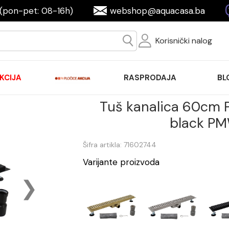
(pon-pet: 08-16h)
webshop@aquacasa.ba
Korisnički nalog
KCIJA
RASPRODAJA
BL
Tuš kanalica 60cm 
black P
Šifra artikla: 71602744
Varijante proizvoda