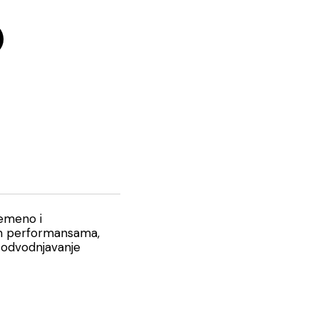
remeno i
kim performansama,
 odvodnjavanje