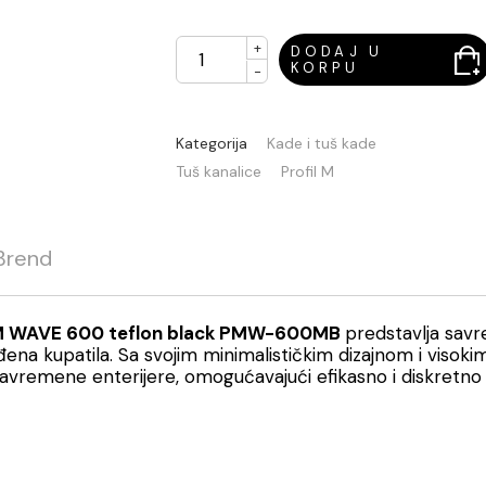
+
DODAJ U
KORPU
-
Kategorija
Kade i tuš kade
Tuš kanalice
Profil M
Brend
 M WAVE 600 teflon black PMW-600MB
predstavlja sav
na kupatila. Sa svojim minimalističkim dizajnom i viso
savremene enterijere, omogućavajući efikasno i diskretno