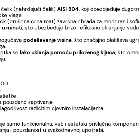
elik (nehrđajući čelik)
AISI 304
, koji obezbjeđuje dugotr
oke vlage.
ck (brušena crna mat) završna obrada za moderan i sofist
a u minuti
, što obezbeđuje brzo i efikasno uklanjanje vode
mogućava
podešavanje visine
, što značajno olakšava ugra
ga.
etka se
lako uklanja pomoću priloženog ključa
, što om
ja.
600
a
rešetke
 pouzdano zaptivanje
ilagodljivost različitim cjevnim instalacijama
e samo funkcionalna, već i estetski privlačna komponent
ajanja i pouzdanost u svakodnevnoj upotrebi.