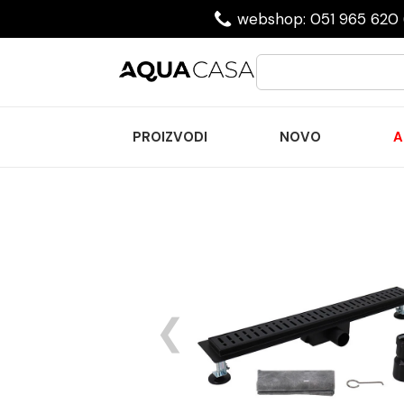
webshop: 051 965 620 
PROIZVODI
NOVO
A