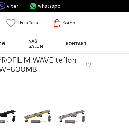
viber
whatsapp
Lista želja
Korpa
NAŠ
OG
KONTAKT
SALON
PROFIL M WAVE teflon
MW-600MB