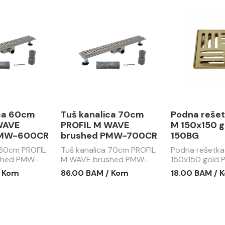
ica 60cm
Tuš kanalica 70cm
Podna rešet
WAVE
PROFIL M WAVE
M 150x150 
PMW-600CR
brushed PMW-700CR
150BG
 60cm PROFIL
Tuš kanalica 70cm PROFIL
Podna rešetka
shed PMW-
M WAVE brushed PMW-
150x150 gold
700CR
/ Kom
86.00 BAM / Kom
18.00 BAM / 