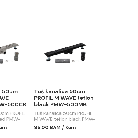
a 50cm
Tuš kanalica 50cm
AVE
PROFIL M WAVE teflon
MW-500CR
black PMW-500MB
50cm PROFIL
Tuš kanalica 50cm PROFIL
hed PMW-
M WAVE teflon black PMW-
500MB
Kom
85.00 BAM / Kom