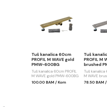
Tuš kanalica 60cm
Tuš kanal
PROFIL M WAVE gold
PROFIL M 
PMW-600BG
brushed 
Tuš kanalica 60cm PROFIL
Tuš kanalica
M WAVE gold PMW-600BG
M WAVE bru
600CR
100.00 BAM / Kom
78.50 BAM 