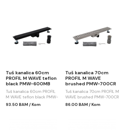
Tuš kanalica 60cm
Tuš kanalica 70cm
PROFIL M WAVE teflon
PROFIL M WAVE
black PMW-600MB
brushed PMW-700CR
Tuš kanalica 60cm PROFIL
Tuš kanalica 70cm PROFIL M
M WAVE teflon black PMW-
WAVE brushed PMW-700CR
600MB
93.50 BAM / Kom
86.00 BAM / Kom