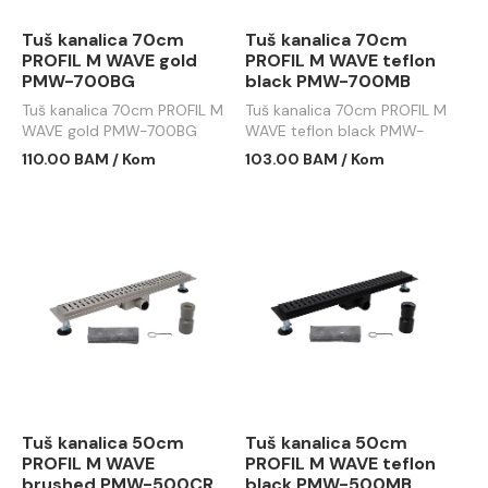
Tuš kanalica 70cm
Tuš kanalica 70cm
PROFIL M WAVE gold
PROFIL M WAVE teflon
PMW-700BG
black PMW-700MB
Tuš kanalica 70cm PROFIL M
Tuš kanalica 70cm PROFIL M
WAVE gold PMW-700BG
WAVE teflon black PMW-
700MB
110.00 BAM / Kom
103.00 BAM / Kom
Tuš kanalica 50cm
Tuš kanalica 50cm
PROFIL M WAVE
PROFIL M WAVE teflon
brushed PMW-500CR
black PMW-500MB