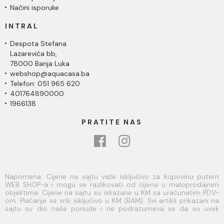
Načini isporuke
INTRAL
Despota Stefana
Lazarevića bb,
78000 Banja Luka
webshop@aquacasa.ba
Telefon: 051 965 620
401764890000
1966138
PRATITE NAS
Napomena: Cijene na sajtu važe isključivo za kupovinu putem
WEB SHOP-a i mogu se razlikovati od cijena u maloprodajnim
objektima. Cijene na sajtu su iskazane u KM sa uračunatim PDV-
om. Plaćanje se vrši isključivo u KM (BAM). Svi artikli prikazani na
sajtu su dio naše ponude i ne podrazumeva se da su uvek
dostupni na lageru. Slike, tehnički crteži, opisi proizvoda i cijene