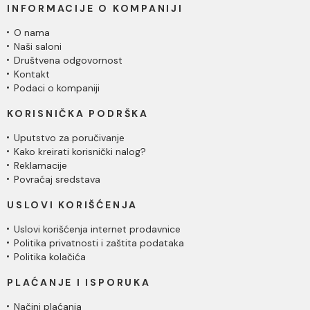
INFORMACIJE O KOMPANIJI
O nama
Naši saloni
Društvena odgovornost
Kontakt
Podaci o kompaniji
KORISNIČKA PODRŠKA
Uputstvo za poručivanje
Kako kreirati korisnički nalog?
Reklamacije
Povraćaj sredstava
USLOVI KORIŠĆENJA
Uslovi korišćenja internet prodavnice
Politika privatnosti i zaštita podataka
Politika kolačića
PLAĆANJE I ISPORUKA
Načini plaćanja