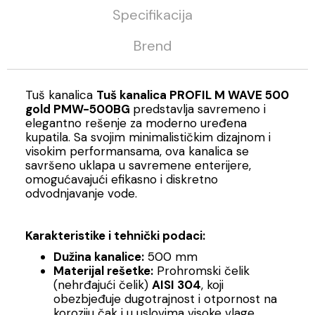
Specifikacija
Brend
Tuš kanalica
Tuš kanalica PROFIL M WAVE 500
gold PMW-500BG
predstavlja savremeno i
elegantno rešenje za moderno uređena
kupatila. Sa svojim minimalističkim dizajnom i
visokim performansama, ova kanalica se
savršeno uklapa u savremene enterijere,
omogućavajući efikasno i diskretno
odvodnjavanje vode.
Karakteristike i tehnički podaci:
Dužina kanalice:
500 mm
Materijal rešetke:
Prohromski čelik
(nehrđajući čelik)
AISI 304
, koji
obezbjeđuje dugotrajnost i otpornost na
koroziju čak i u uslovima visoke vlage.