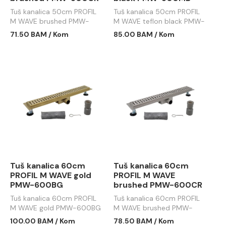
Tuš kanalica 50cm PROFIL
Tuš kanalica 50cm PROFIL
M WAVE brushed PMW-
M WAVE teflon black PMW-
500CR
500MB
71.50 BAM / Kom
85.00 BAM / Kom
Tuš kanalica 60cm
Tuš kanalica 60cm
PROFIL M WAVE gold
PROFIL M WAVE
PMW-600BG
brushed PMW-600CR
Tuš kanalica 60cm PROFIL
Tuš kanalica 60cm PROFIL
M WAVE gold PMW-600BG
M WAVE brushed PMW-
600CR
100.00 BAM / Kom
78.50 BAM / Kom