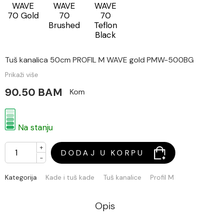
WAVE
WAVE
WAVE
70 Gold
70
70
Brushed
Teflon
Black
Tuš kanalica 50cm PROFIL M WAVE gold PMW-500BG
Prikaži više
90.50 BAM
Kom
Na stanju
+
DODAJ U KORPU
-
Kategorija
Kade i tuš kade
Tuš kanalice
Profil M
Opis