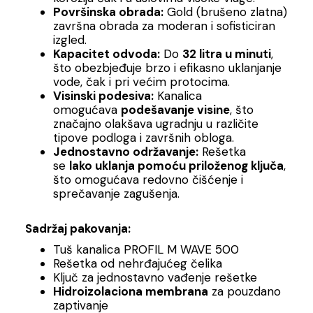
Površinska obrada:
Gold (brušeno zlatna)
završna obrada za moderan i sofisticiran
izgled.
Kapacitet odvoda:
Do
32 litra u minuti
,
što obezbjeđuje brzo i efikasno uklanjanje
vode, čak i pri većim protocima.
Visinski podesiva:
Kanalica
omogućava
podešavanje visine
, što
značajno olakšava ugradnju u različite
tipove podloga i završnih obloga.
Jednostavno održavanje:
Rešetka
se
lako uklanja pomoću priloženog ključa
,
što omogućava redovno čišćenje i
sprečavanje zagušenja.
Sadržaj pakovanja:
Tuš kanalica PROFIL M WAVE 500
Rešetka od nehrđajućeg čelika
Ključ za jednostavno vađenje rešetke
Hidroizolaciona membrana
za pouzdano
zaptivanje