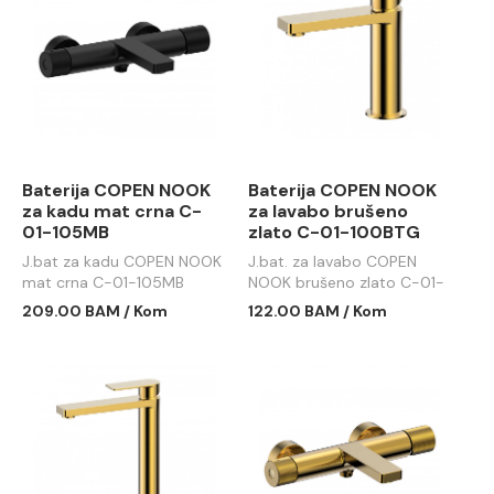
Baterija COPEN NOOK
Baterija COPEN NOOK
za kadu mat crna C-
za lavabo brušeno
01-105MB
zlato C-01-100BTG
J.bat za kadu COPEN NOOK
J.bat. za lavabo COPEN
mat crna C-01-105MB
NOOK brušeno zlato C-01-
100BTG
209.00 BAM / Kom
122.00 BAM / Kom