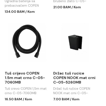
Ugradna baterija sa
brušeno zlato C-05-
prebacivačem COPEN
7060BTG
21.00 BAM / Kom
NOOK brušeno zlato C-01-
134.00 BAM / Kom
107BTG
Tuš crijevo COPEN
Držac tuš rucice
1.5m mat crno C-05-
COPEN NOOK mat crni
7060MB
C-05-5260MB
Tuš crevo COPEN 1,5m mat
Držač tuš ručice COPEN
crno C-05-7060MB
NOOK mat crni C-05-
5260MB
16.50 BAM / Kom
7.00 BAM / Kom