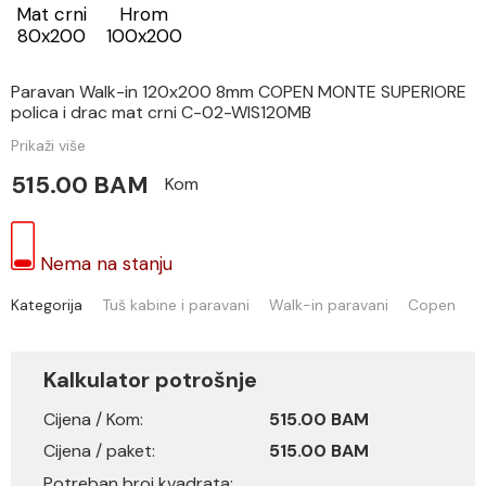
Mat crni
Hrom
80x200
100x200
Paravan Walk-in 120x200 8mm COPEN MONTE SUPERIORE
polica i drac mat crni C-02-WIS120MB
Prikaži više
515.00 BAM
Kom
Nema na stanju
Kategorija
Tuš kabine i paravani
Walk-in paravani
Copen
Kalkulator potrošnje
Cijena / Kom:
515.00 BAM
Cijena / paket:
515.00 BAM
Potreban broj kvadrata: