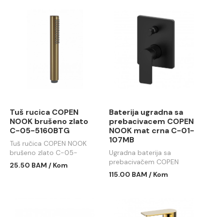
Tuš rucica COPEN
Baterija ugradna sa
NOOK brušeno zlato
prebacivacem COPEN
C-05-5160BTG
NOOK mat crna C-01-
107MB
Tuš ručica COPEN NOOK
brušeno zlato C-05-
Ugradna baterija sa
5160BTG
prebacivačem COPEN
25.50 BAM / Kom
NOOK mat crna C-01-
115.00 BAM / Kom
107MB