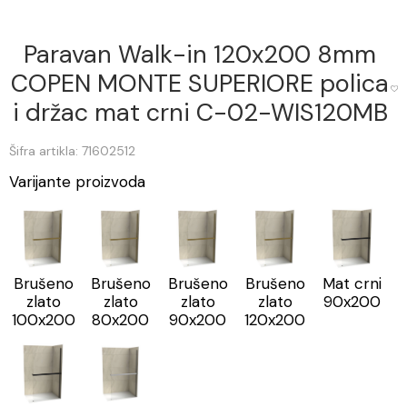
Paravan Walk-in 120x200 8mm
COPEN MONTE SUPERIORE polica
i držac mat crni C-02-WIS120MB
Šifra artikla: 71602512
Varijante proizvoda
Brušeno
Brušeno
Brušeno
Brušeno
Mat crni
zlato
zlato
zlato
zlato
90x200
100x200
80x200
90x200
120x200