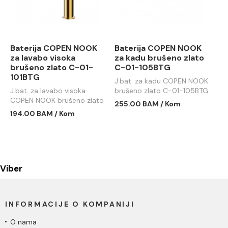
Baterija COPEN NOOK
Baterija COPEN NOOK
za lavabo visoka
za kadu brušeno zlato
brušeno zlato C-01-
C-01-105BTG
101BTG
J.bat. za kadu COPEN NOOK
J.bat. za lavabo visoka
brušeno zlato C-01-105BTG
COPEN NOOK brušeno zlato
255.00 BAM / Kom
C-01-101BTG
194.00 BAM / Kom
Viber
INFORMACIJE O KOMPANIJI
O nama