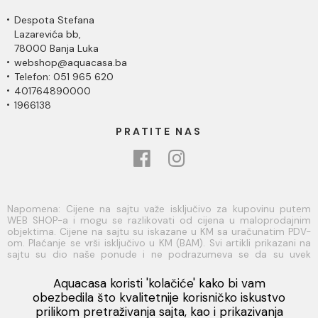
Despota Stefana
Lazarevića bb,
78000 Banja Luka
webshop@aquacasa.ba
Telefon: 051 965 620
401764890000
1966138
PRATITE NAS
Napomena: Cijene na sajtu važe isključivo za kupovinu putem
WEB SHOP-a i mogu se razlikovati od cijena u maloprodajnim
objektima. Cijene na sajtu su iskazane u KM sa uračunatim PDV-
om. Plaćanje se vrši isključivo u KM (BAM). Svi artikli prikazani na
sajtu su dio naše ponude i ne podrazumeva se da su uvek
dostupni na lageru. Slike, tehnički crteži, opisi proizvoda i cijene
su postavljeni tako da što je bolje moguće predstave svaki
Aquacasa koristi 'kolačiće' kako bi vam
proizvod ali ne možemo garantovati da su sve informacije
Viber
obezbedila što kvalitetnije korisničko iskustvo
kompletne i bez grešaka. Sve informacije u vezi raspoloživosti
prilikom pretraživanja sajta, kao i prikazivanja
artikala i njihovih specifikacija možete dobiti na broj telefona