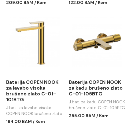
100BTG
209.00 BAM / Kom
122.00 BAM / Kom
Baterija COPEN NOOK
Baterija COPEN NOOK
za lavabo visoka
za kadu brušeno zlato
brušeno zlato C-01-
C-01-105BTG
101BTG
J.bat. za kadu COPEN NOOK
J.bat. za lavabo visoka
brušeno zlato C-01-105BTG
COPEN NOOK brušeno zlato
255.00 BAM / Kom
C-01-101BTG
194.00 BAM / Kom