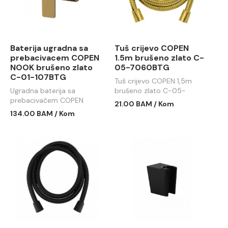
Baterija ugradna sa
Tuš crijevo COPEN
prebacivacem COPEN
1.5m brušeno zlato C-
NOOK brušeno zlato
05-7060BTG
C-01-107BTG
Tuš crijevo COPEN 1,5m
Ugradna baterija sa
brušeno zlato C-05-
prebacivačem COPEN
7060BTG
21.00 BAM / Kom
NOOK brušeno zlato C-01-
134.00 BAM / Kom
107BTG