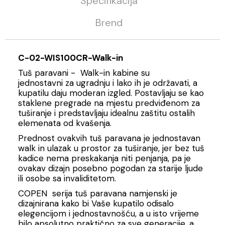
Specifikacija
Brend
C-02-WIS100CR-Walk-in
Tuš paravani - Walk-in kabine su
jednostavni za ugradnju i lako ih je održavati, a
kupatilu daju moderan izgled. Postavljaju se kao
staklene pregrade na mjestu predviđenom za
tuširanje i predstavljaju idealnu zaštitu ostalih
elemenata od kvašenja.
Prednost ovakvih tuš paravana je jednostavan
walk in ulazak u prostor za tuširanje, jer bez tuš
kadice nema preskakanja niti penjanja, pa je
ovakav dizajn posebno pogodan za starije ljude
ili osobe sa invaliditetom.
COPEN serija tuš paravana namjenski je
dizajnirana kako bi Vaše kupatilo odisalo
elegencijom i jednostavnošću, a u isto vrijeme
bilo apsolutno praktično za sve generacije, a