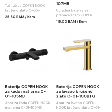
107MB
Tuš ručica COPEN NOOK
brušeno zlato C-05-
Ugradna baterija sa
5160BTG
prebacivačem COPEN
25.50 BAM / Kom
NOOK mat crna C-01-
115.00 BAM / Kom
107MB
Baterija COPEN NOOK
Baterija COPEN NOOK
za kadu mat crna C-
za lavabo brušeno
01-105MB
zlato C-01-100BTG
J.bat za kadu COPEN NOOK
J.bat. za lavabo COPEN
mat crna C-01-105MB
NOOK brušeno zlato C-01-