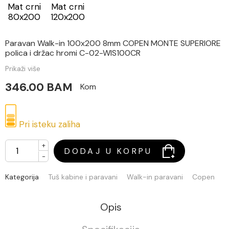
Mat crni
Mat crni
80x200
120x200
Paravan Walk-in 100x200 8mm COPEN MONTE SUPERIORE
polica i držac hromi C-02-WIS100CR
Prikaži više
346.00 BAM
Kom
Pri isteku zaliha
+
DODAJ U KORPU
-
Kategorija
Tuš kabine i paravani
Walk-in paravani
Copen
Opis