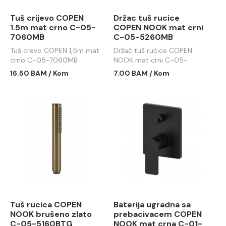
Tuš crijevo COPEN
Držac tuš rucice
1.5m mat crno C-05-
COPEN NOOK mat crni
7060MB
C-05-5260MB
Tuš crevo COPEN 1,5m mat
Držač tuš ručice COPEN
crno C-05-7060MB
NOOK mat crni C-05-
5260MB
16.50 BAM / Kom
7.00 BAM / Kom
Tuš rucica COPEN
Baterija ugradna sa
NOOK brušeno zlato
prebacivacem COPEN
C-05-5160BTG
NOOK mat crna C-01-