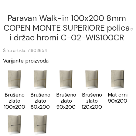
Paravan Walk-in 100x200 8mm
COPEN MONTE SUPERIORE polica
i držac hromi C-02-WIS100CR
Šifra artikla: 71603654
Varijante proizvoda
Brušeno
Brušeno
Brušeno
Brušeno
Mat crni
zlato
zlato
zlato
zlato
90x200
100x200
80x200
90x200
120x200