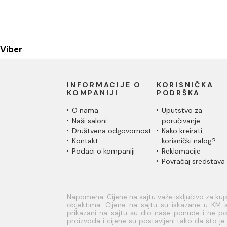
Viber
INFORMACIJE O
KORISNIČKA
KOMPANIJI
PODRŠKA
O nama
Uputstvo za
Naši saloni
poručivanje
Društvena odgovornost
Kako kreirati
Kontakt
korisnički nalog?
Podaci o kompaniji
Reklamacije
Povraćaj sredstava
Napomena: Cijene na sajtu važe isključivo za k
objektima. Cijene na sajtu su iskazane u KM s
prikazani na sajtu su dio naše ponude i ne pod
proizvoda i cijene su postavljeni tako da što 