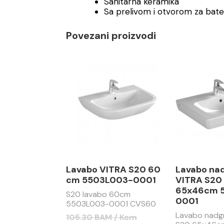
Sanitarna keramika
Sa prelivom i otvorom za bate
Povezani proizvodi
Lavabo VITRA S20 60
Lavabo na
cm 5503L003-0001
VITRA S20
65x46cm 
S20 lavabo 60cm
0001
5503L003-0001 CVS60
Lavabo nadg
105.30 BAM / Kom