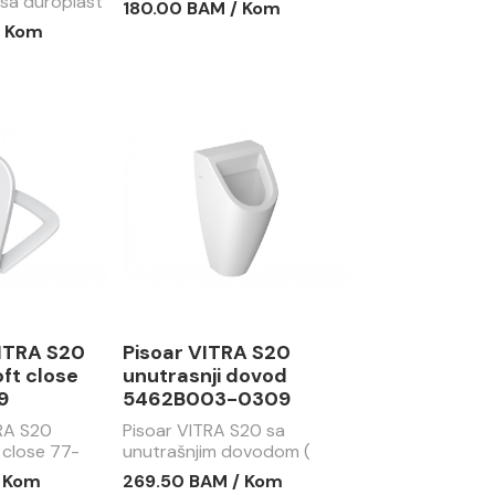
 sa duroplast
180.00 BAM / Kom
rio BTW
/ Kom
ITRA S20
Pisoar VITRA S20
ft close
unutrasnji dovod
9
5462B003-0309
RA S20
Pisoar VITRA S20 sa
 close 77-
unutrašnjim dovodom (
komplet set )
/ Kom
269.50 BAM / Kom