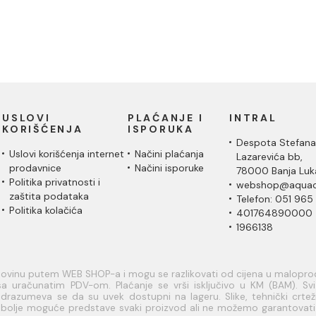
USLOVI
PLAĆANJE I
INTRAL
KORIŠĆENJA
ISPORUKA
Despota Stefana
Uslovi korišćenja internet
Načini plaćanja
Lazarevića bb,
prodavnice
Načini isporuke
78000 Banja Luk
Politika privatnosti i
webshop@aquac
zaštita podataka
Telefon: 051 965
Politika kolačića
401764890000
1966138
upovinu putem WEB SHOP-a i mogu se razlikovati od cijena u malopr
a uračunatim PDV-om. Plaćanje se vrši isključivo u KM (BAM). Svi a
razumeva se da su uvek dostupni na lageru. Slike, tehnički crteži
je bolje moguće predstave svaki proizvod ali ne možemo garantovat