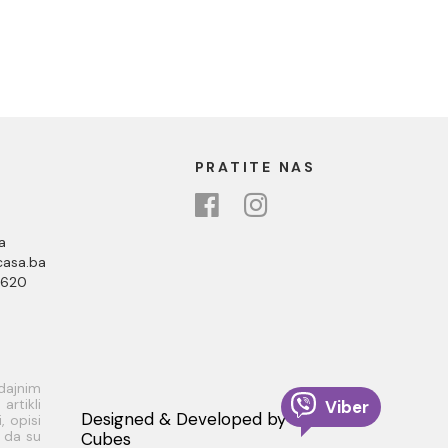
PRATITE NAS
a
asa.ba
 620
odajnim
rtikli
Viber
Designed & Developed by
, opisi
i da su
Cubes