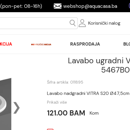
(pon-pet: 08-16h)
webshop@aquacasa.ba
Korisnički nalog
KCIJA
RASPRODAJA
BL
Lavabo ugradni V
5467B0
Šifra artikla: 011895
Lavabo nadgradni VITRA S20 Ø47,5cm
Prikaži više
121.00 BAM
Kom