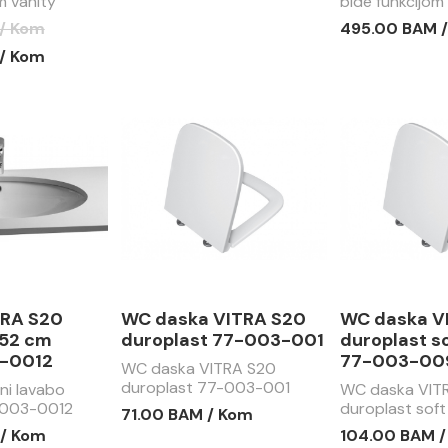
 vanity
bide funkcijom
wc daskom va
 / Kom
495.00 BAM 
 / Kom
TRA S20
WC daska VITRA S20
WC daska V
 52 cm
duroplast 77-003-001
duroplast so
-0012
77-003-00
WC daska VITRA S20
duroplast 77-003-001
i lavabo
WC daska VIT
003-0012
duroplast soft
71.00 BAM / Kom
003-009
 / Kom
104.00 BAM 