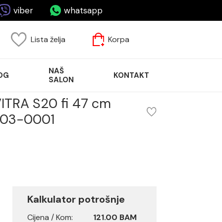
viber
whatsapp
Lista želja
Korpa
NAŠ
OG
KONTAKT
SALON
ITRA S20 fi 47 cm
03-0001
Kalkulator potrošnje
Cijena / Kom:
121.00 BAM