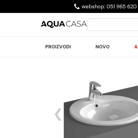
webshop: 051 965 620 
PROIZVODI
NOVO
A