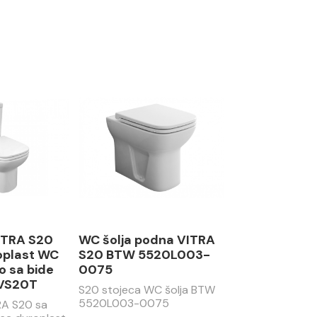
ITRA S20
WC šolja podna VITRA
oplast WC
S20 BTW 5520L003-
o sa bide
0075
CVS20T
S20 stojeca WC šolja BTW
5520L003-0075
RA S20 sa