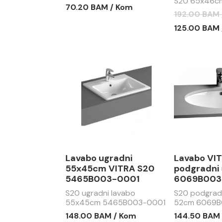
S20 65x46cm
70.20 BAM / Kom
192.00 BAM
125.00 BAM
Lavabo ugradni
Lavabo VI
55x45cm VITRA S20
podgradni
5465B003-0001
6069B003
S20 ugradni lavabo
S20 podgradn
55x45cm 5465B003-0001
52cm 6069B
148.00 BAM / Kom
144.50 BAM