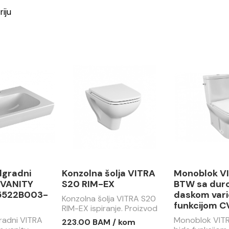
riju
dgradni
Konzolna šolja VITRA
Monoblok V
 VANITY
S20 RIM-EX
BTW sa dur
5522B003-
daskom vari
Konzolna šolja VITRA S20
funkcijom 
RIM-EX ispiranje. Proizvod
se prodaje bez WC daske.
radni VITRA
Monoblok VIT
223.00 BAM / kom