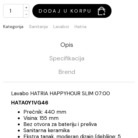
+
DODAJ U KORPU
-
Kategorija
Sanitarija
Lavaboi
Hatria
Opis
Specifikacija
Brend
Lavabo HATRIA HAPPYHOUR SLIM 07:00
HATA0Y1VG46
Prečnik: 440 mm
Visina: 155 mm
Bez otvora za bateriju i preliva
Sanitarna keramika
Ekstra tanak, moderan dizajn (debljine: 5