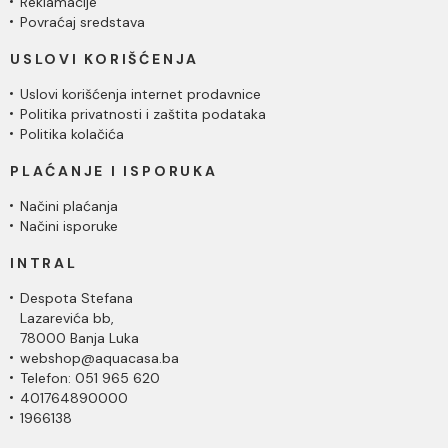
Reklamacije
Povraćaj sredstava
USLOVI KORIŠĆENJA
Uslovi korišćenja internet prodavnice
Politika privatnosti i zaštita podataka
Politika kolačića
PLAĆANJE I ISPORUKA
Načini plaćanja
Načini isporuke
INTRAL
Despota Stefana
Lazarevića bb,
78000 Banja Luka
webshop@aquacasa.ba
Telefon: 051 965 620
401764890000
1966138