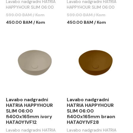
Lavabo nadgradni HATRIA
Lavabo nadgradni HATRIA
HAPPYHOUR SLIM 06:00
HAPPYHOUR SLIM 06:00
fi400x165mm mat crni
fi400x165mm antracit
599.00 BAM / Kom
599.00 BAM / Kom
450.00 BAM / Kom
450.00 BAM / Kom
Lavabo nadgradni
Lavabo nadgradni
HATRIA HAPPYHOUR
HATRIA HAPPYHOUR
SLIM 06:00
SLIM 06:00
fi400x165mm ivory
fi400x165mm braon
HATA0Y1VF12
HATA0Y1VF28
Lavabo nadgradni HATRIA
Lavabo nadgradni HATRIA