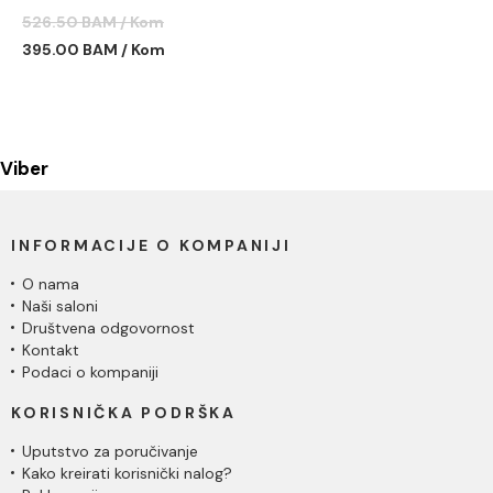
fi400x165mm
526.50 BAM / Kom
395.00 BAM / Kom
Viber
INFORMACIJE O KOMPANIJI
O nama
Naši saloni
Društvena odgovornost
Kontakt
Podaci o kompaniji
KORISNIČKA PODRŠKA
Uputstvo za poručivanje
Kako kreirati korisnički nalog?