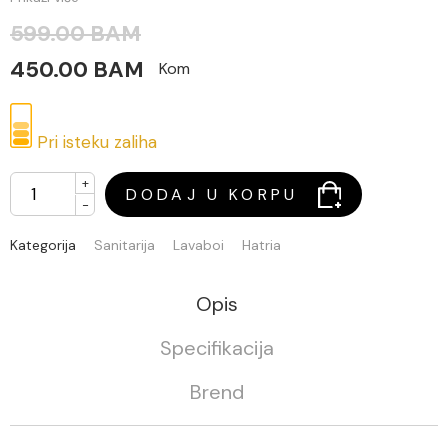
599.00 BAM
450.00 BAM
Kom
Pri isteku zaliha
+
DODAJ U KORPU
-
Kategorija
Sanitarija
Lavaboi
Hatria
Opis
Specifikacija
Brend