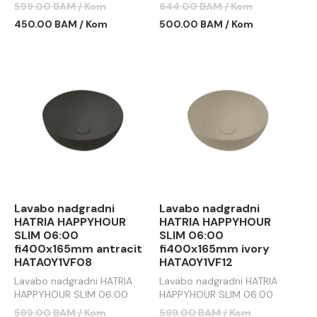
fi400x165mm mat crni
fi440x155mm forest
599.00 BAM / Kom
644.00 BAM / Kom
450.00 BAM / Kom
500.00 BAM / Kom
Lavabo nadgradni
Lavabo nadgradni
HATRIA HAPPYHOUR
HATRIA HAPPYHOUR
SLIM 06:00
SLIM 06:00
fi400x165mm antracit
fi400x165mm ivory
HATA0Y1VF08
HATA0Y1VF12
Lavabo nadgradni HATRIA
Lavabo nadgradni HATRIA
HAPPYHOUR SLIM 06:00
HAPPYHOUR SLIM 06:00
fi400x165mm antracit
fi400x165mm ivory
599.00 BAM / Kom
599.00 BAM / Kom