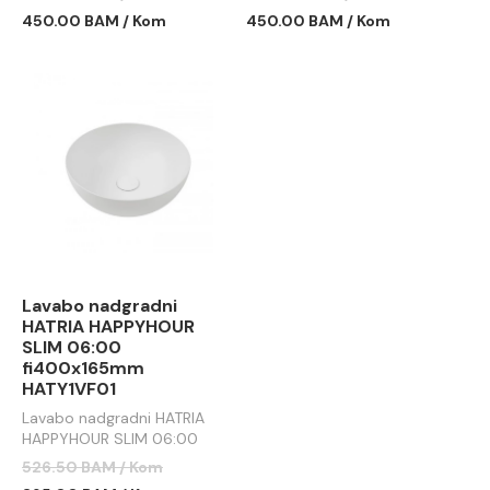
450.00 BAM / Kom
450.00 BAM / Kom
Lavabo nadgradni
HATRIA HAPPYHOUR
SLIM 06:00
fi400x165mm
HATY1VF01
Lavabo nadgradni HATRIA
HAPPYHOUR SLIM 06:00
fi400x165mm
526.50 BAM / Kom