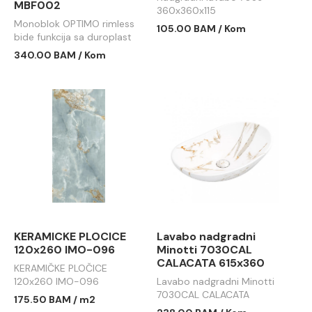
MBF002
360x360x115
Monoblok OPTIMO rimless
105.00 BAM / Kom
bide funkcija sa duroplast
soft close wc daskom
340.00 BAM / Kom
MBF002
KERAMICKE PLOCICE
Lavabo nadgradni
120x260 IMO-096
Minotti 7030CAL
CALACATA 615x360
KERAMIČKE PLOČICE
120x260 IMO-096
Lavabo nadgradni Minotti
7030CAL CALACATA
175.50 BAM / m2
615x360