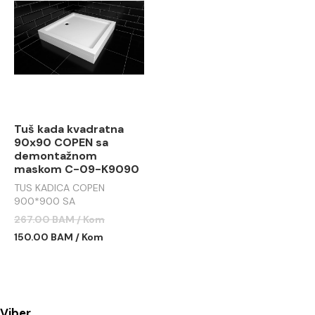
Tuš kada kvadratna
90x90 COPEN sa
demontažnom
maskom C-09-K9090
TUS KADICA COPEN
900*900 SA
DEMONTAŽNOM MASKOM
267.00 BAM / Kom
C-09-K9090
150.00 BAM / Kom
Viber