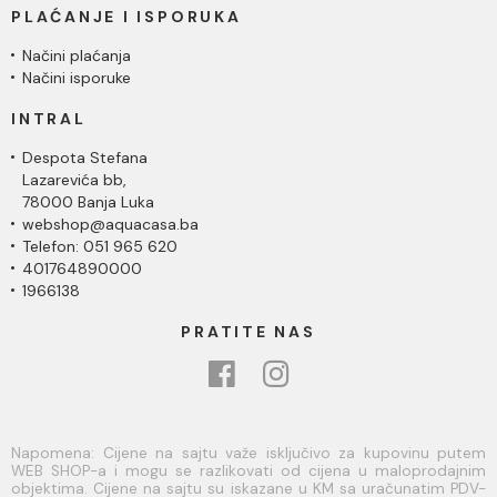
PLAĆANJE I ISPORUKA
Načini plaćanja
Načini isporuke
INTRAL
Despota Stefana
Lazarevića bb,
78000 Banja Luka
webshop@aquacasa.ba
Telefon: 051 965 620
401764890000
1966138
PRATITE NAS
Napomena: Cijene na sajtu važe isključivo za kupovinu putem
WEB SHOP-a i mogu se razlikovati od cijena u maloprodajnim
objektima. Cijene na sajtu su iskazane u KM sa uračunatim PDV-