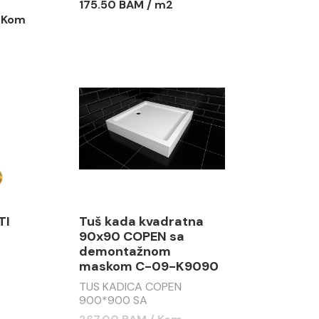
175.50 BAM / m2
/ Kom
TI
Tuš kada kvadratna
90x90 COPEN sa
demontažnom
maskom C-09-K9090
TUS KADICA COPEN
900*900 SA
DEMONTAŽNOM MASKOM