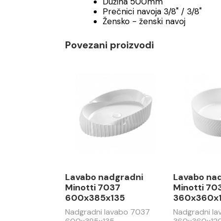
Dužina 500mm
Prečnici navoja 3/8" / 3/8"
Žensko - ženski navoj
Povezani proizvodi
Lavabo nadgradni
Lavabo na
Minotti 7037
Minotti 70
600x385x135
360x360x
Nadgradni lavabo 7037
Nadgradni l