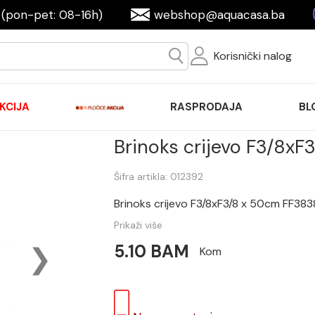
(pon-pet: 08-16h)
webshop@aquacasa.ba
Korisnički nalog
KCIJA
RASPRODAJA
BL
Brinoks crijevo F3/8x
Šifra artikla: 012392
Brinoks crijevo F3/8xF3/8 x 50cm FF38
Prikaži više
5.10 BAM
Kom