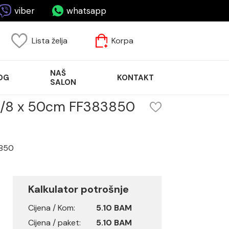
viber
whatsapp
Lista želja
Korpa
NAŠ
OG
KONTAKT
SALON
F3/8 x 50cm FF383850
3850
Kalkulator potrošnje
Cijena / Kom:
5.10 BAM
Cijena / paket:
5.10 BAM