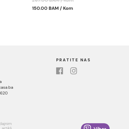
267.00 BAM / Kom
C-09-K9090
150.00 BAM / Kom
PRATITE NAS
a
asa.ba
 620
odajnim
rtikli