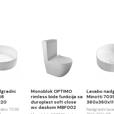
dgradni
Monoblok OPTIMO
Lavabo nad
38
rimless bide funkcija sa
Minotti 703
120
duroplast soft close
360x360x11
wc daskom MBF002
avabo 7038
Nadgradni lav