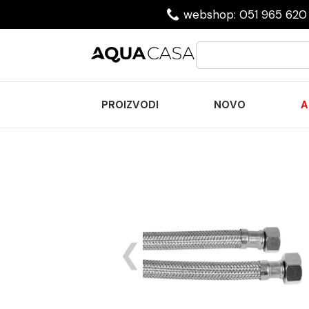
webshop: 051 965 620 
PROIZVODI
NOVO
A