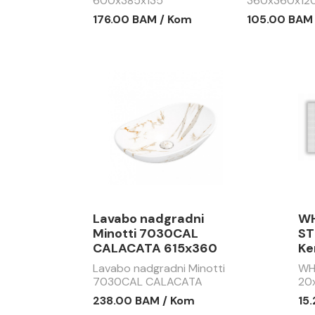
600x385x135
360x360x12
176.00 BAM / Kom
105.00 BAM
Lavabo nadgradni
WH
Minotti 7030CAL
ST
CALACATA 615x360
Ke
Lavabo nadgradni Minotti
WH
7030CAL CALACATA
20
615x360
238.00 BAM / Kom
15