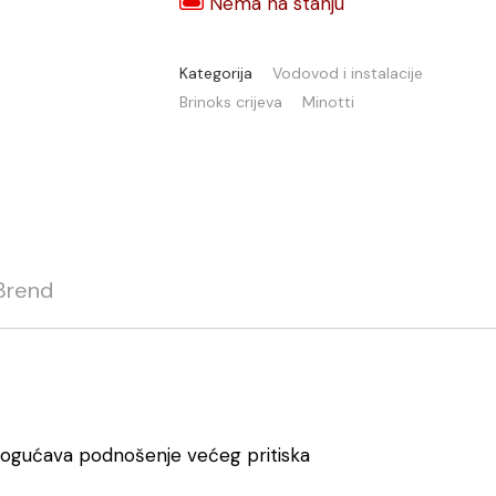
Nema na stanju
Kategorija
Vodovod i instalacije
Brinoks crijeva
Minotti
Brend
mogućava podnošenje većeg pritiska