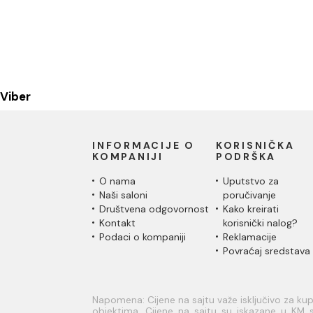
Viber
INFORMACIJE O
KORISNIČKA
KOMPANIJI
PODRŠKA
O nama
Uputstvo za
Naši saloni
poručivanje
Društvena odgovornost
Kako kreirati
Kontakt
korisnički nalog?
Podaci o kompaniji
Reklamacije
Povraćaj sredstava
Napomena: Cijene na sajtu važe isključivo za k
objektima. Cijene na sajtu su iskazane u KM s