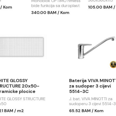
0
360x360x115
Monoblok OPTIMO rimless
bide funkcija sa duroplast
 / Kom
105.00 BAM 
soft close wc daskom
340.00 BAM / Kom
MBF002
ITE GLOSSY
Baterija VIVA MINOT
RUCTURE 20x50-
za sudoper 3 cijevi
ramicke plocice
5514-3C
ITE GLOSSY STRUCTURE
J. bat. VIVA MINOTTI za
x50
sudoperu 3 cijevi 5514-3
.21 BAM / m2
65.52 BAM / Kom