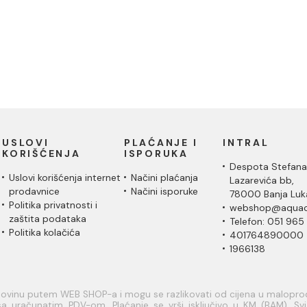
USLOVI
PLAĆANJE I
INTRAL
KORIŠĆENJA
ISPORUKA
Despota Stefana
Uslovi korišćenja internet
Načini plaćanja
Lazarevića bb,
prodavnice
Načini isporuke
78000 Banja Luk
Politika privatnosti i
webshop@aquac
zaštita podataka
Telefon: 051 965
Politika kolačića
401764890000
1966138
upovinu putem WEB SHOP-a i mogu se razlikovati od cijena u malopr
a uračunatim PDV-om. Plaćanje se vrši isključivo u KM (BAM). Svi a