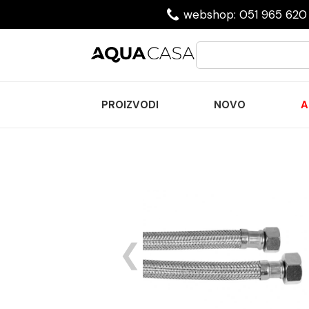
webshop: 051 965 620 
PROIZVODI
NOVO
A