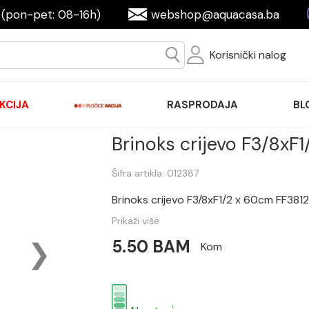
(pon-pet: 08-16h)
webshop@aquacasa.ba
Korisnički nalog
KCIJA
RASPRODAJA
BL
Brinoks crijevo F3/8xF
Šifra artikla: 012387
Brinoks crijevo F3/8xF1/2 x 60cm FF381
Prikaži više
5.50 BAM
Kom