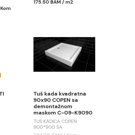
175.50 BAM / m2
/ Kom
TI
Tuš kada kvadratna
90x90 COPEN sa
demontažnom
maskom C-09-K9090
TUS KADICA COPEN
900*900 SA
DEMONTAŽNOM MASKOM