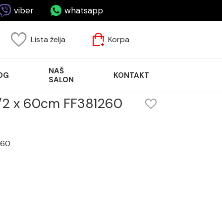
viber
whatsapp
Lista želja
Korpa
NAŠ
OG
KONTAKT
SALON
1/2 x 60cm FF381260
260