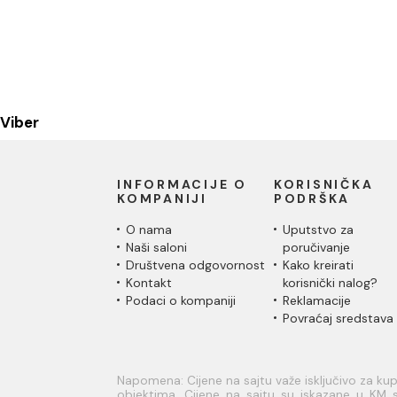
Viber
INFORMACIJE O
KORISNIČKA
KOMPANIJI
PODRŠKA
O nama
Uputstvo za
Naši saloni
poručivanje
Društvena odgovornost
Kako kreirati
Kontakt
korisnički nalog?
Podaci o kompaniji
Reklamacije
Povraćaj sredstava
Napomena: Cijene na sajtu važe isključivo za k
objektima. Cijene na sajtu su iskazane u KM s