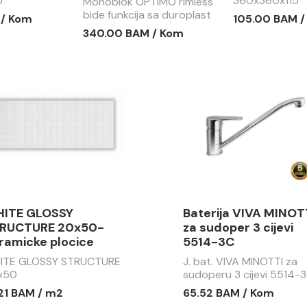
0
360x360x115
Monoblok OPTIMO rimless
bide funkcija sa duroplast
 / Kom
105.00 BAM 
soft close wc daskom
340.00 BAM / Kom
MBF002
ITE GLOSSY
Baterija VIVA MINOT
RUCTURE 20x50-
za sudoper 3 cijevi
ramicke plocice
5514-3C
ITE GLOSSY STRUCTURE
J. bat. VIVA MINOTTI za
x50
sudoperu 3 cijevi 5514-3
.21 BAM / m2
65.52 BAM / Kom