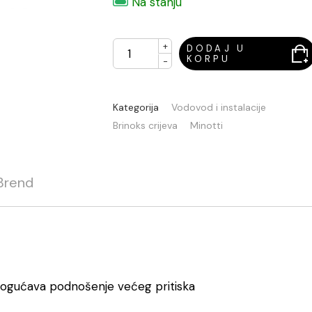
Na stanju
+
DODAJ U
KORPU
-
Kategorija
Vodovod i instalacije
Brinoks crijeva
Minotti
Brend
mogućava podnošenje većeg pritiska