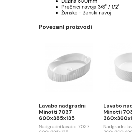
Dužina 600mm
Prečnici navoja 3/8" / 1/2"
Žensko - ženski navoj
Povezani proizvodi
Lavabo nadgradni
Lavabo na
Minotti 7037
Minotti 70
600x385x135
360x360x
Nadgradni lavabo 7037
Nadgradni l