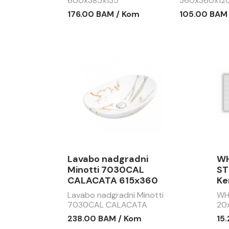
600x385x135
360x360x12
176.00 BAM / Kom
105.00 BAM
Lavabo nadgradni
WH
Minotti 7030CAL
ST
CALACATA 615x360
Ke
Lavabo nadgradni Minotti
WH
7030CAL CALACATA
20
615x360
238.00 BAM / Kom
15