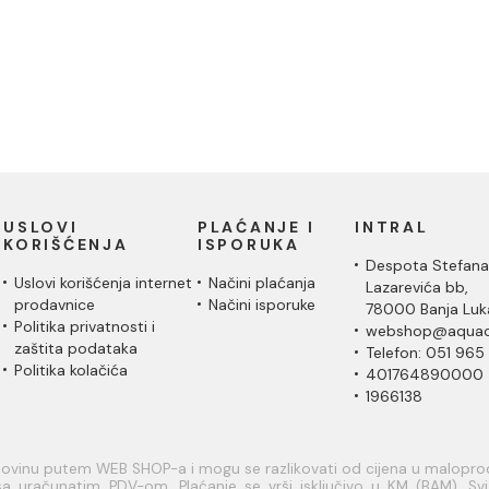
USLOVI
PLAĆANJE I
INTRAL
KORIŠĆENJA
ISPORUKA
Despota Stefana
Uslovi korišćenja internet
Načini plaćanja
Lazarevića bb,
prodavnice
Načini isporuke
78000 Banja Luk
Politika privatnosti i
webshop@aquac
zaštita podataka
Telefon: 051 965
Politika kolačića
401764890000
1966138
upovinu putem WEB SHOP-a i mogu se razlikovati od cijena u malopr
a uračunatim PDV-om. Plaćanje se vrši isključivo u KM (BAM). Svi a