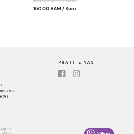
267.00 BAM / Kom
C-09-K9090
150.00 BAM / Kom
PRATITE NAS
a
asa.ba
 620
odajnim
rtikli