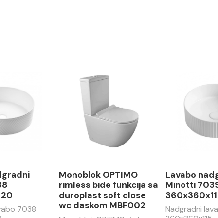
dgradni
Monoblok OPTIMO
Lavabo nad
38
rimless bide funkcija sa
Minotti 703
120
duroplast soft close
360x360x11
wc daskom MBF002
avabo 7038
Nadgradni lav