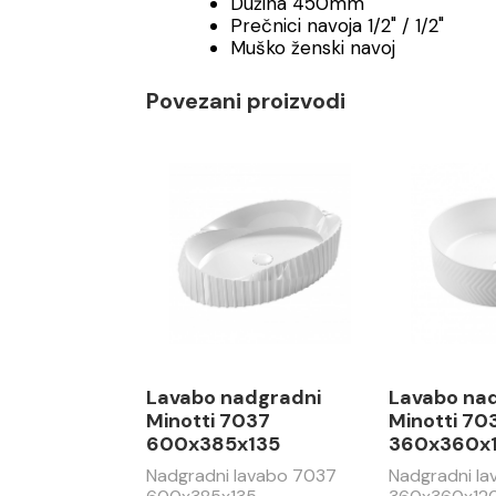
Dužina 450mm
Prečnici navoja 1/2" / 1/2"
Muško ženski navoj
Povezani proizvodi
Lavabo nadgradni
Lavabo na
Minotti 7037
Minotti 70
600x385x135
360x360x
Nadgradni lavabo 7037
Nadgradni l