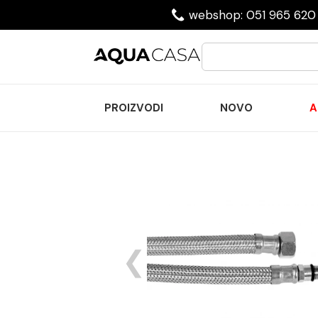
webshop: 051 965 620 
PROIZVODI
NOVO
A