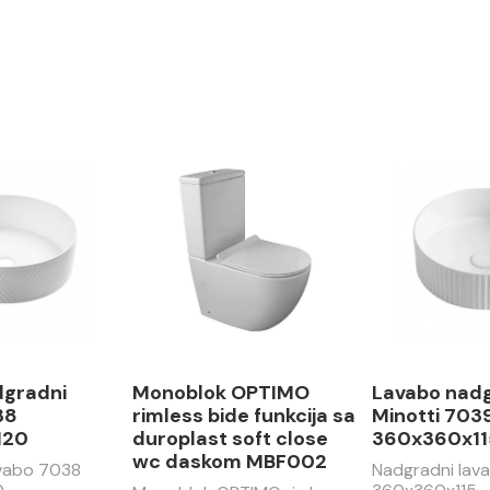
dgradni
Monoblok OPTIMO
Lavabo nad
38
rimless bide funkcija sa
Minotti 703
120
duroplast soft close
360x360x11
wc daskom MBF002
avabo 7038
Nadgradni lav