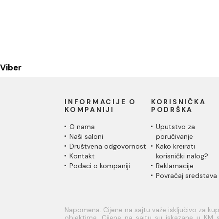
Viber
INFORMACIJE O
KORISNIČKA
KOMPANIJI
PODRŠKA
O nama
Uputstvo za
Naši saloni
poručivanje
Društvena odgovornost
Kako kreirati
Kontakt
korisnički nalog?
Podaci o kompaniji
Reklamacije
Povraćaj sredstava
Napomena: Cijene na sajtu važe isključivo za k
objektima. Cijene na sajtu su iskazane u KM s