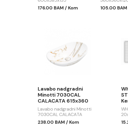
600x385x135
360x360x12
176.00 BAM / Kom
105.00 BAM
Lavabo nadgradni
WH
Minotti 7030CAL
ST
CALACATA 615x360
Ke
Lavabo nadgradni Minotti
WH
7030CAL CALACATA
20
615x360
238.00 BAM / Kom
15