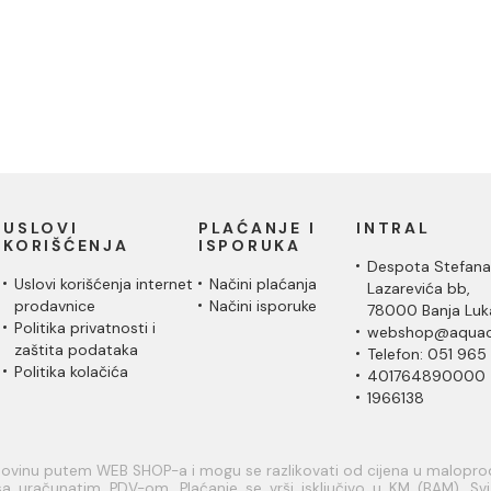
USLOVI
PLAĆANJE I
INTRAL
KORIŠĆENJA
ISPORUKA
Despota Stefana
Uslovi korišćenja internet
Načini plaćanja
Lazarevića bb,
prodavnice
Načini isporuke
78000 Banja Luk
Politika privatnosti i
webshop@aquac
zaštita podataka
Telefon: 051 965
Politika kolačića
401764890000
1966138
upovinu putem WEB SHOP-a i mogu se razlikovati od cijena u malopr
a uračunatim PDV-om. Plaćanje se vrši isključivo u KM (BAM). Svi a