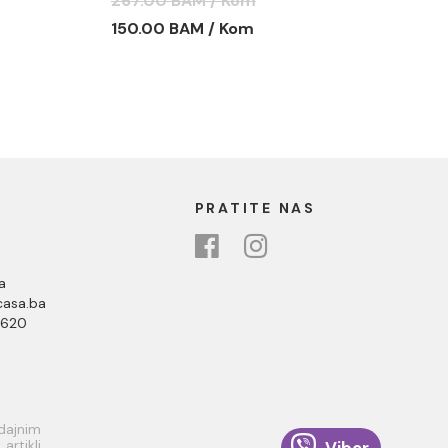
267.00 BAM / Kom
C-09-K9090
150.00 BAM / Kom
PRATITE NAS
a
asa.ba
 620
odajnim
rtikli