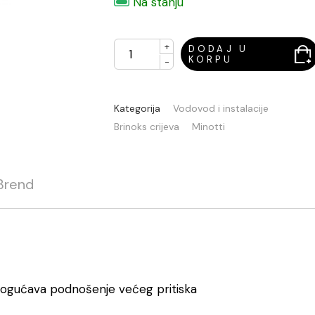
Na stanju
+
DODAJ U
KORPU
-
Kategorija
Vodovod i instalacije
Brinoks crijeva
Minotti
Brend
mogućava podnošenje većeg pritiska