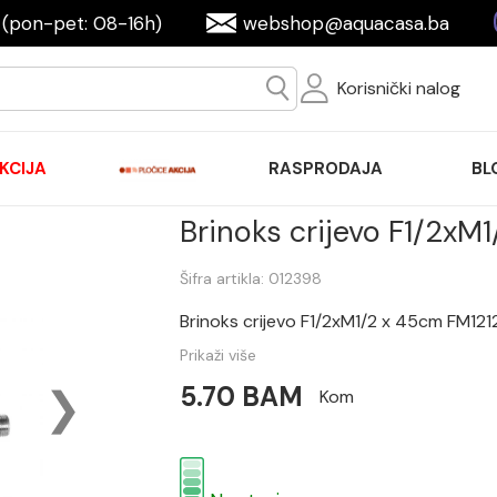
(pon-pet: 08-16h)
webshop@aquacasa.ba
Korisnički nalog
KCIJA
RASPRODAJA
BL
Brinoks crijevo F1/2x
Šifra artikla: 012398
Brinoks crijevo F1/2xM1/2 x 45cm FM12
Prikaži više
5.70 BAM
Kom