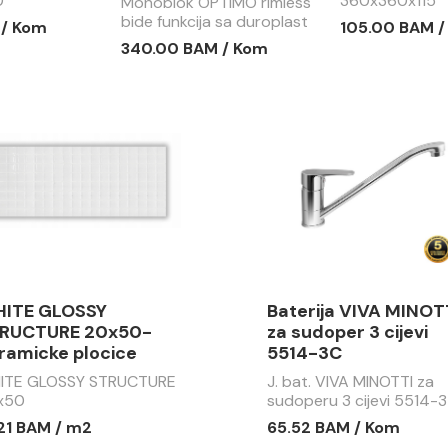
0
360x360x115
Monoblok OPTIMO rimless
bide funkcija sa duroplast
 / Kom
105.00 BAM 
soft close wc daskom
340.00 BAM / Kom
MBF002
ITE GLOSSY
Baterija VIVA MINOT
RUCTURE 20x50-
za sudoper 3 cijevi
ramicke plocice
5514-3C
ITE GLOSSY STRUCTURE
J. bat. VIVA MINOTTI za
x50
sudoperu 3 cijevi 5514-3
.21 BAM / m2
65.52 BAM / Kom