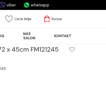
viber
whatsapp
Lista želja
Korpa
NAŠ
OG
KONTAKT
SALON
M1/2 x 45cm FM121245
1245