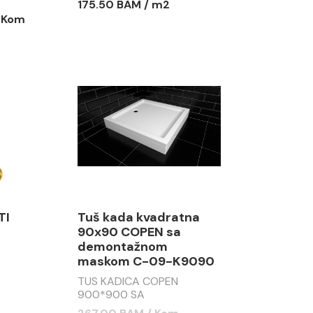
175.50 BAM / m2
/ Kom
TI
Tuš kada kvadratna
90x90 COPEN sa
demontažnom
maskom C-09-K9090
TUS KADICA COPEN
900*900 SA
DEMONTAŽNOM MASKOM