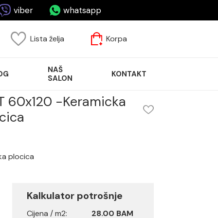
viber
whatsapp
Lista želja
Korpa
NAŠ
OG
KONTAKT
SALON
T 60x120 -Keramicka
cica
a plocica
Kalkulator potrošnje
Cijena / m2:
28.00 BAM