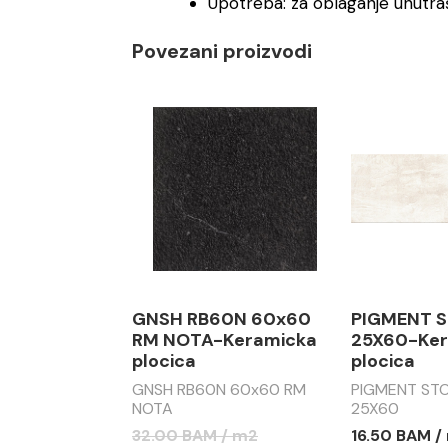
Upotreba: za oblaganje unutraš
Povezani proizvodi
GNSH RB60N 60x60
PIGMENT S
RM NOTA-Keramicka
25X60-Ker
plocica
plocica
GNSH RB60N 60x60 RM
PIGMENT STO
NOTA
25X60
32.00 BAM / m2
16.50 BAM /