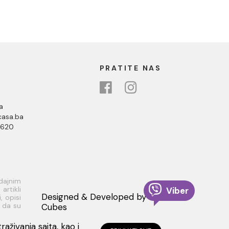
PRATITE NAS
a
asa.ba
 620
odajnim
rtikli
Viber
Designed & Developed by
, opisi
i da su
Cubes
 dobiti
aživanja sajta, kao i