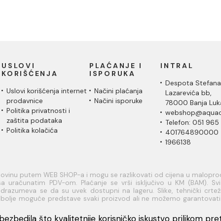
USLOVI
PLAĆANJE I
INTRAL
KORIŠĆENJA
ISPORUKA
Despota Stefana
Uslovi korišćenja internet
Načini plaćanja
Lazarevića bb,
prodavnice
Načini isporuke
78000 Banja Luk
Politika privatnosti i
webshop@aquac
zaštita podataka
Telefon: 051 965
Politika kolačića
401764890000
1966138
upovinu putem WEB SHOP-a i mogu se razlikovati od cijena u malopr
a uračunatim PDV-om. Plaćanje se vrši isključivo u KM (BAM). Svi a
razumeva se da su uvek dostupni na lageru. Slike, tehnički crteži
je bolje moguće predstave svaki proizvod ali ne možemo garantovat
rmacije u vezi raspoloživosti artikala i njihovih specifikacija možete
dresu: webshop@aquacasa.ba
ezbedila što kvalitetnije korisničko iskustvo prilikom pretr