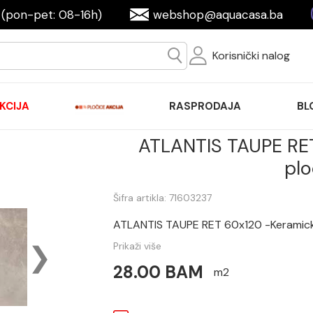
(pon-pet: 08-16h)
webshop@aquacasa.ba
Korisnički nalog
KCIJA
RASPRODAJA
BL
ATLANTIS TAUPE RE
plo
Šifra artikla: 71603237
ATLANTIS TAUPE RET 60x120 -Keramick
Prikaži više
28.00 BAM
m2