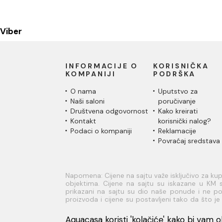
Viber
INFORMACIJE O
KORISNIČKA
KOMPANIJI
PODRŠKA
O nama
Uputstvo za
Naši saloni
poručivanje
Društvena odgovornost
Kako kreirati
Kontakt
korisnički nalog?
Podaci o kompaniji
Reklamacije
Povraćaj sredstava
Napomena: Cijene na sajtu važe isključivo za k
objektima. Cijene na sajtu su iskazane u KM s
prikazani na sajtu su dio naše ponude i ne pod
proizvoda i cijene su postavljeni tako da što 
sve informacije kompletne i bez grešaka. Sve info
na broj telefona 051/965-620 kao i na mejl a
Aquacasa koristi 'kolačiće' kako bi vam ob