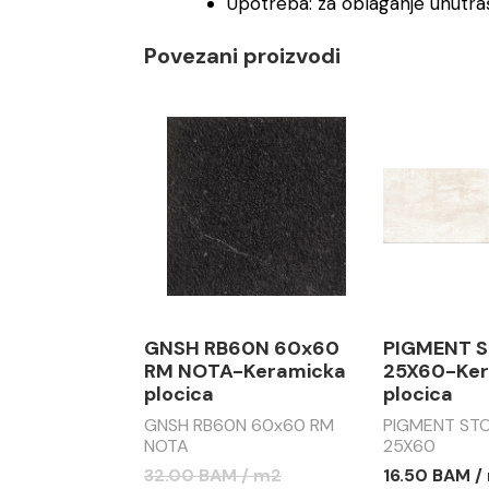
Upotreba: za oblaganje unutraš
Povezani proizvodi
GNSH RB60N 60x60
PIGMENT S
RM NOTA-Keramicka
25X60-Ker
plocica
plocica
GNSH RB60N 60x60 RM
PIGMENT STO
NOTA
25X60
32.00 BAM / m2
16.50 BAM /