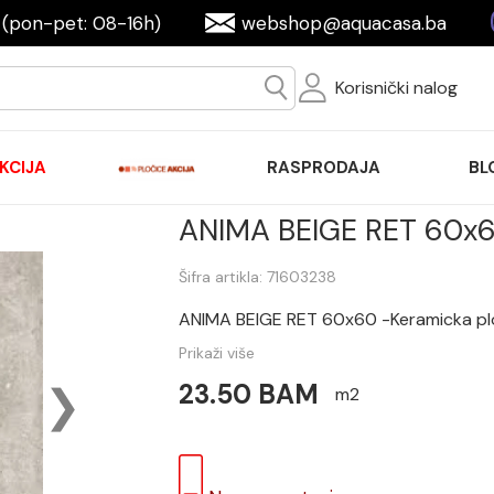
(pon-pet: 08-16h)
webshop@aquacasa.ba
Korisnički nalog
KCIJA
RASPRODAJA
BL
ANIMA BEIGE RET 60x6
Šifra artikla: 71603238
ANIMA BEIGE RET 60x60 -Keramicka pl
Prikaži više
23.50 BAM
m2