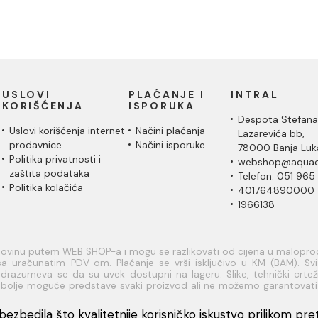
USLOVI
PLAĆANJE I
INTRAL
KORIŠĆENJA
ISPORUKA
Despota Stefana
Uslovi korišćenja internet
Načini plaćanja
Lazarevića bb,
prodavnice
Načini isporuke
78000 Banja Luk
Politika privatnosti i
webshop@aquac
zaštita podataka
Telefon: 051 965
Politika kolačića
401764890000
1966138
upovinu putem WEB SHOP-a i mogu se razlikovati od cijena u malopr
a uračunatim PDV-om. Plaćanje se vrši isključivo u KM (BAM). Svi a
razumeva se da su uvek dostupni na lageru. Slike, tehnički crteži
je bolje moguće predstave svaki proizvod ali ne možemo garantovat
rmacije u vezi raspoloživosti artikala i njihovih specifikacija možete
dresu: webshop@aquacasa.ba
ezbedila što kvalitetnije korisničko iskustvo prilikom pretr