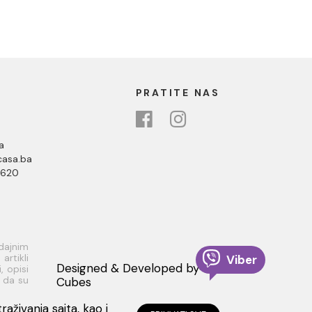
PRATITE NAS
a
asa.ba
 620
odajnim
rtikli
Viber
Designed & Developed by
, opisi
i da su
Cubes
 dobiti
aživanja sajta, kao i