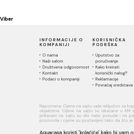
Viber
INFORMACIJE O
KORISNIČKA
KOMPANIJI
PODRŠKA
O nama
Uputstvo za
Naši saloni
poručivanje
Društvena odgovornost
Kako kreirati
Kontakt
korisnički nalog?
Podaci o kompaniji
Reklamacije
Povraćaj sredstava
Napomena: Cijene na sajtu važe isključivo za k
objektima. Cijene na sajtu su iskazane u KM s
prikazani na sajtu su dio naše ponude i ne pod
proizvoda i cijene su postavljeni tako da što 
sve informacije kompletne i bez grešaka. Sve info
na broj telefona 051/965-620 kao i na mejl a
Aquacasa koristi 'kolačiće' kako bi vam ob