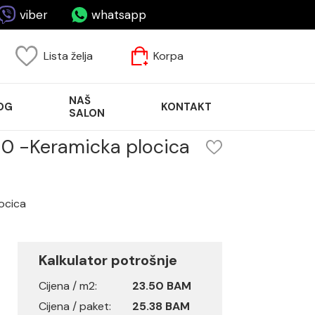
viber
whatsapp
Lista želja
Korpa
NAŠ
OG
KONTAKT
SALON
0 -Keramicka plocica
ocica
Kalkulator potrošnje
Cijena / m2:
23.50 BAM
Cijena / paket:
25.38 BAM