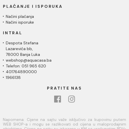
PLAĆANJE I ISPORUKA
Načini plaćanja
Načini isporuke
INTRAL
Despota Stefana
Lazarevića bb,
78000 Banja Luka
webshop@aquacasa.ba
Telefon: 051 965 620
401764890000
1966138
PRATITE NAS
Napomena: Cijene na sajtu važe isključivo za kupovinu putem
WEB SHOP-a i mogu se razlikovati od cijena u maloprodajnim
objektima. Cijene na sajtu su iskazane u KM sa uračunatim PDV-