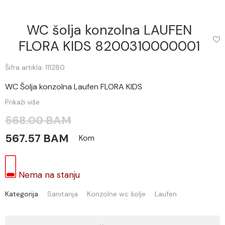
WC šolja konzolna LAUFEN
FLORA KIDS 8200310000001
Šifra artikla: 111280
WC Šolja konzolna Laufen FLORA KIDS
Prikaži više
568.00 BAM
567.57 BAM
Kom
Nema na stanju
Kategorija
Sanitarija
Konzolne wc šolje
Laufen