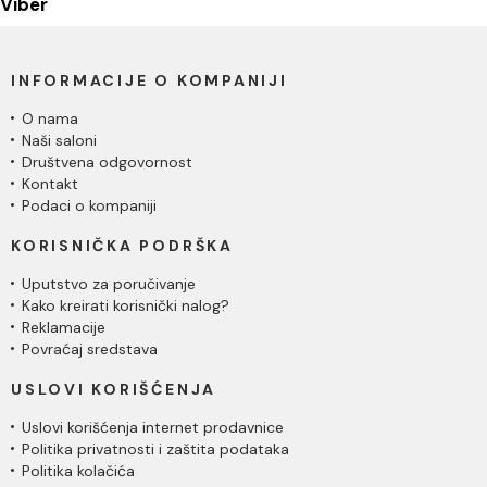
Viber
INFORMACIJE O KOMPANIJI
O nama
Naši saloni
Društvena odgovornost
Kontakt
Podaci o kompaniji
KORISNIČKA PODRŠKA
Uputstvo za poručivanje
Kako kreirati korisnički nalog?
Reklamacije
Povraćaj sredstava
USLOVI KORIŠĆENJA
Uslovi korišćenja internet prodavnice
Politika privatnosti i zaštita podataka
Politika kolačića