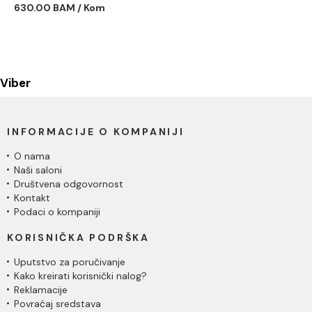
630.00 BAM / Kom
Viber
INFORMACIJE O KOMPANIJI
O nama
Naši saloni
Društvena odgovornost
Kontakt
Podaci o kompaniji
KORISNIČKA PODRŠKA
Uputstvo za poručivanje
Kako kreirati korisnički nalog?
Reklamacije
Povraćaj sredstava