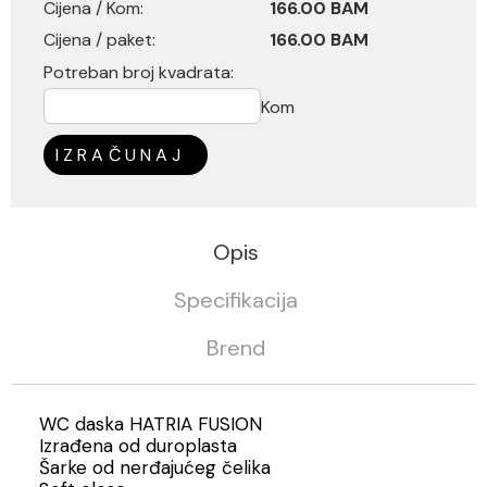
Cijena / Kom:
166.00 BAM
Cijena / paket:
166.00 BAM
Potreban broj kvadrata:
Kom
IZRAČUNAJ
Opis
Specifikacija
Brend
WC daska HATRIA FUSION
Izrađena od duroplasta
Šarke od nerđajućeg čelika