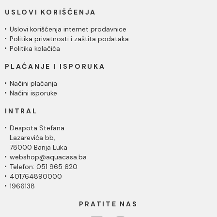
USLOVI KORIŠĆENJA
Uslovi korišćenja internet prodavnice
Politika privatnosti i zaštita podataka
Politika kolačića
PLAĆANJE I ISPORUKA
Načini plaćanja
Načini isporuke
INTRAL
Despota Stefana
Lazarevića bb,
78000 Banja Luka
webshop@aquacasa.ba
Telefon: 051 965 620
401764890000
1966138
PRATITE NAS