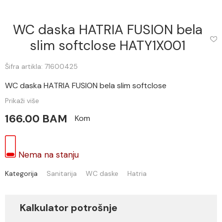
WC daska HATRIA FUSION bela
slim softclose HATY1X001
Šifra artikla: 71600425
WC daska HATRIA FUSION bela slim softclose
Prikaži više
166.00 BAM
Kom
Nema na stanju
Kategorija
Sanitarija
WC daske
Hatria
Kalkulator potrošnje