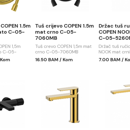
o COPEN 1.5m
Tuš crijevo COPEN 1.5m
Držac tuš r
ato C-05-
mat crno C-05-
COPEN NOOK
7060MB
C-05-5260
COPEN 1,5m
Tuš crevo COPEN 1,5m mat
Držač tuš ruč
o C-05-
crno C-05-7060MB
NOOK mat crn
5260MB
 Kom
16.50 BAM / Kom
7.00 BAM / K