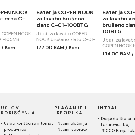
COPEN NOOK
Baterija COPEN NOOK
Baterija C
t crna C-
za lavabo brušeno
za lavabo vi
zlato C-01-100BTG
brušeno zla
101BTG
du COPEN NOOK
J.bat. za lavabo COPEN
01-105MB
NOOK brušeno zlato C-01-
J.bat. za lavab
100BTG
COPEN NOOK b
 / Kom
122.00 BAM / Kom
C-01-101BTG
194.00 BAM /
USLOVI
PLAĆANJE I
INTRAL
KORIŠĆENJA
ISPORUKA
Despota Stefana
Uslovi korišćenja internet
Načini plaćanja
Lazarevića bb,
prodavnice
Načini isporuke
78000 Banja Luk