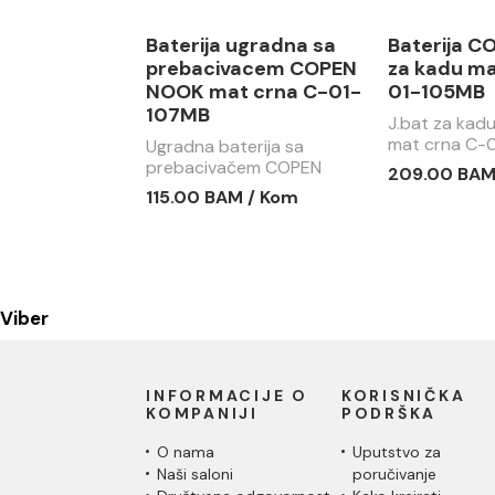
Baterija ugradna sa
Baterija 
prebacivacem COPEN
za kadu ma
NOOK mat crna C-01-
01-105MB
107MB
J.bat za ka
mat crna C-
Ugradna baterija sa
prebacivačem COPEN
209.00 BAM
NOOK mat crna C-01-
115.00 BAM / Kom
107MB
Viber
INFORMACIJE O
KORISNIČKA
KOMPANIJI
PODRŠKA
O nama
Uputstvo za
Naši saloni
poručivanje