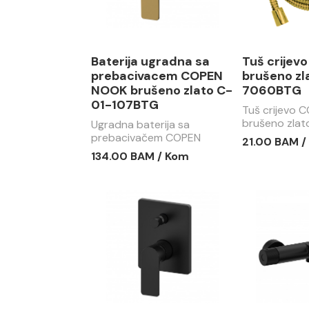
Baterija ugradna sa
Tuš crijev
prebacivacem COPEN
brušeno zl
NOOK brušeno zlato C-
7060BTG
01-107BTG
Tuš crijevo 
brušeno zlat
Ugradna baterija sa
7060BTG
prebacivačem COPEN
21.00 BAM /
NOOK brušeno zlato C-01-
134.00 BAM / Kom
107BTG