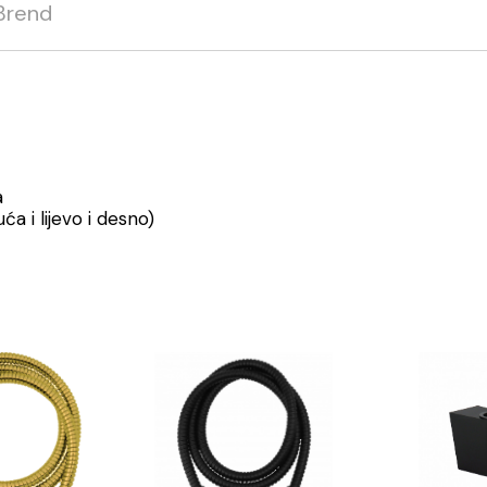
Brend
a
ća i lijevo i desno)