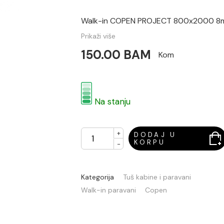
Walk-in COPEN PROJECT 800x2000 8
Prikaži više
150.00 BAM
Kom
Na stanju
+
DODAJ U
KORPU
-
Kategorija
Tuš kabine i paravani
Walk-in paravani
Copen