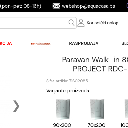
(pon-pet: 08-16h)
webshop@aquacasa.ba
Korisnički nalog
KCIJA
RASPRODAJA
BL
Paravan Walk-in
PROJECT RDC-
Šifra artikla: 71602085
Varijante proizvoda
90x200
70x200
10