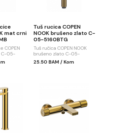
ucice
Tuš rucica COPEN
 mat crni
NOOK brušeno zlato C-
MB
05-5160BTG
ice COPEN
Tuš ručica COPEN NOOK
i C-05-
brušeno zlato C-05-
5160BTG
om
25.50 BAM / Kom