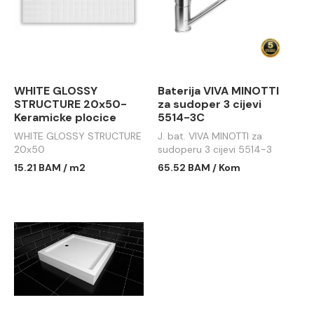
WHITE GLOSSY
Baterija VIVA MINOTTI
STRUCTURE 20x50-
za sudoper 3 cijevi
Keramicke plocice
5514-3C
WHITE GLOSSY STRUCTURE
J. bat. VIVA MINOTTI za
20x50
sudoperu 3 cijevi 5514-3
15.21 BAM / m2
65.52 BAM / Kom