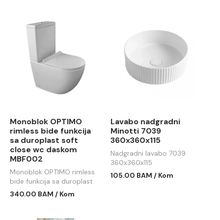
Monoblok OPTIMO
Lavabo nadgradni
rimless bide funkcija
Minotti 7039
sa duroplast soft
360x360x115
close wc daskom
Nadgradni lavabo 7039
MBF002
360x360x115
Monoblok OPTIMO rimless
105.00 BAM / Kom
bide funkcija sa duroplast
soft close wc daskom
340.00 BAM / Kom
MBF002