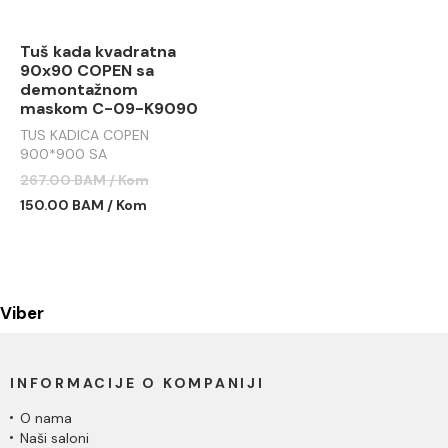
Tuš kada kvadratna
90x90 COPEN sa
demontažnom
maskom C-09-K9090
TUS KADICA COPEN
900*900 SA
DEMONTAŽNOM MASKOM
267.00 BAM / Kom
C-09-K9090
150.00 BAM / Kom
Viber
INFORMACIJE O KOMPANIJI
O nama
Naši saloni