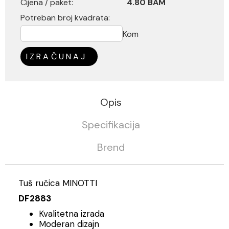
Cijena / paket:
4.80 BAM
Potreban broj kvadrata:
Kom
IZRAČUNAJ
Opis
Specifikacija
Brend
Tuš ručica MINOTTI
DF2883
Kvalitetna izrada
Moderan dizajn