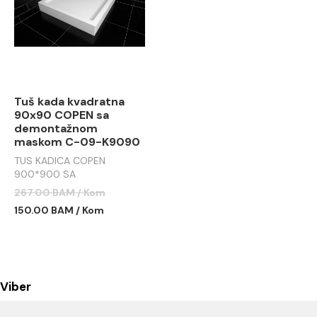
Tuš kada kvadratna
90x90 COPEN sa
demontažnom
maskom C-09-K9090
TUS KADICA COPEN
900*900 SA
DEMONTAŽNOM MASKOM
267.00 BAM / Kom
C-09-K9090
150.00 BAM / Kom
Viber