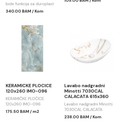
105.00 BAM / Kom
bide funkcija sa duroplast
soft close wc daskom
340.00 BAM / Kom
MBF002
KERAMICKE PLOCICE
Lavabo nadgradni
120x260 IMO-096
Minotti 7030CAL
CALACATA 615x360
KERAMIČKE PLOČICE
120x260 IMO-096
Lavabo nadgradni Minotti
7030CAL CALACATA
175.50 BAM / m2
615x360
238.00 BAM / Kom