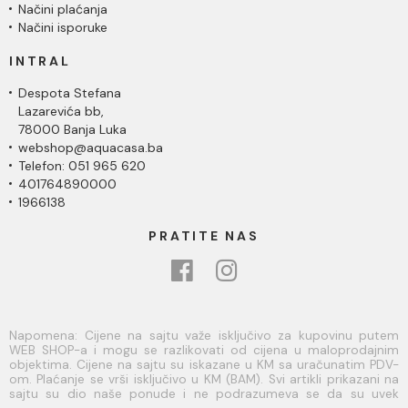
Načini plaćanja
Načini isporuke
INTRAL
Despota Stefana
Lazarevića bb,
78000 Banja Luka
webshop@aquacasa.ba
Telefon: 051 965 620
401764890000
1966138
PRATITE NAS
Napomena: Cijene na sajtu važe isključivo za kupovinu putem
WEB SHOP-a i mogu se razlikovati od cijena u maloprodajnim
objektima. Cijene na sajtu su iskazane u KM sa uračunatim PDV-
om. Plaćanje se vrši isključivo u KM (BAM). Svi artikli prikazani na
sajtu su dio naše ponude i ne podrazumeva se da su uvek