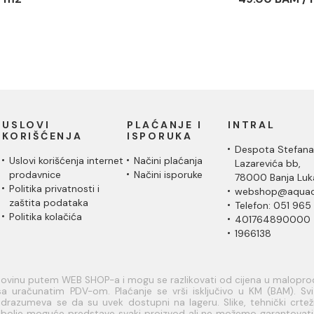
USLOVI
PLAĆANJE I
INTRAL
KORIŠĆENJA
ISPORUKA
Despota Stefana
Uslovi korišćenja internet
Načini plaćanja
Lazarevića bb,
prodavnice
Načini isporuke
78000 Banja Luk
Politika privatnosti i
webshop@aquac
zaštita podataka
Telefon: 051 965
Politika kolačića
401764890000
1966138
upovinu putem WEB SHOP-a i mogu se razlikovati od cijena u malopr
a uračunatim PDV-om. Plaćanje se vrši isključivo u KM (BAM). Svi a
razumeva se da su uvek dostupni na lageru. Slike, tehnički crteži
je bolje moguće predstave svaki proizvod ali ne možemo garantovat