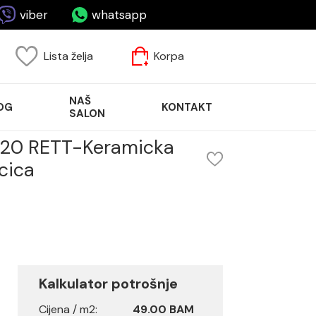
viber
whatsapp
Lista želja
Korpa
NAŠ
OG
KONTAKT
SALON
120 RETT-Keramicka
cica
Kalkulator potrošnje
Cijena / m2:
49.00 BAM