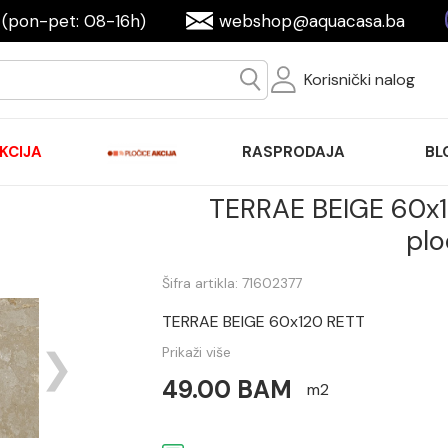
(pon-pet: 08-16h)
webshop@aquacasa.ba
Korisnički nalog
KCIJA
RASPRODAJA
BL
TERRAE BEIGE 60x
plo
Šifra artikla: 71602377
TERRAE BEIGE 60x120 RETT
Prikaži više
49.00 BAM
m2