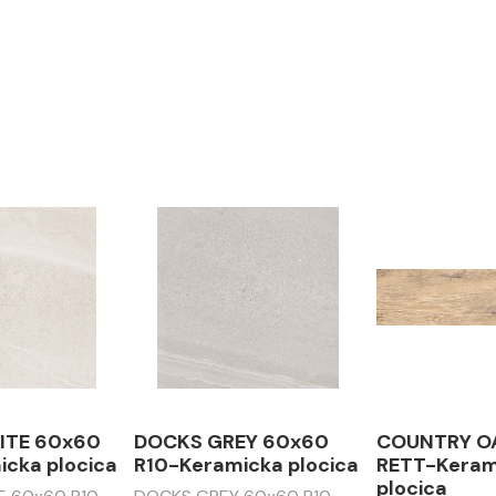
ITE 60x60
DOCKS GREY 60x60
COUNTRY O
cka plocica
R10-Keramicka plocica
RETT-Keram
plocica