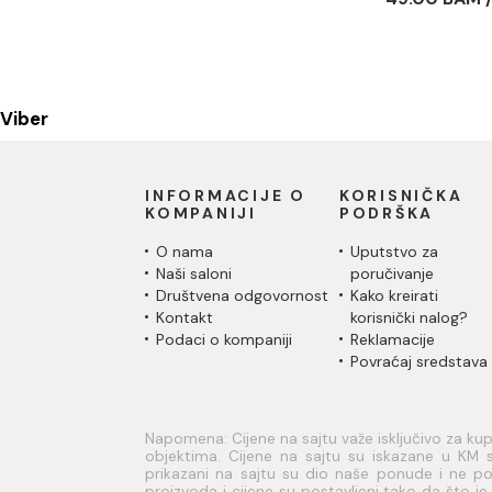
Viber
INFORMACIJE O
KORISNIČKA
KOMPANIJI
PODRŠKA
O nama
Uputstvo za
Naši saloni
poručivanje
Društvena odgovornost
Kako kreirati
Kontakt
korisnički nalog?
Podaci o kompaniji
Reklamacije
Povraćaj sredstava
Napomena: Cijene na sajtu važe isključivo za k
objektima. Cijene na sajtu su iskazane u KM s
prikazani na sajtu su dio naše ponude i ne pod
proizvoda i cijene su postavljeni tako da što 