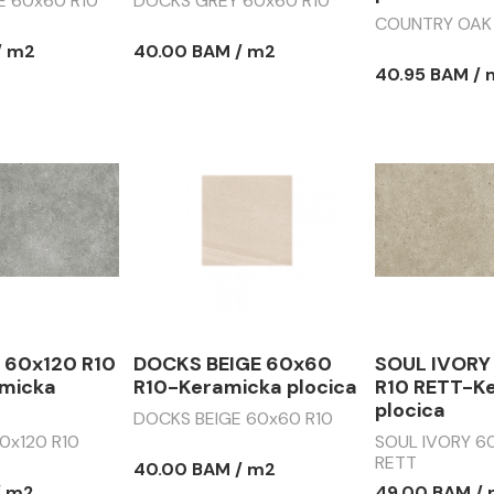
E 60x60 R10
DOCKS GREY 60x60 R10
COUNTRY OAK 
/ m2
40.00 BAM / m2
40.95 BAM /
 60x120 R10
DOCKS BEIGE 60x60
SOUL IVORY
micka
R10-Keramicka plocica
R10 RETT-K
plocica
DOCKS BEIGE 60x60 R10
0x120 R10
SOUL IVORY 60
RETT
40.00 BAM / m2
/ m2
49.00 BAM /