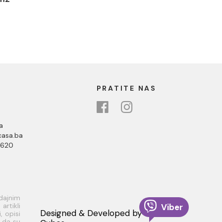
PRATITE NAS
a
asa.ba
 620
odajnim
rtikli
Viber
Designed & Developed by
, opisi
i da su