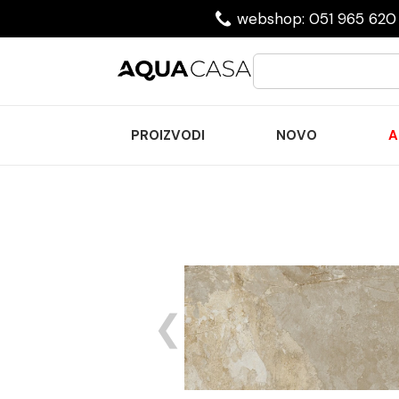
webshop: 051 965 620 
PROIZVODI
NOVO
A