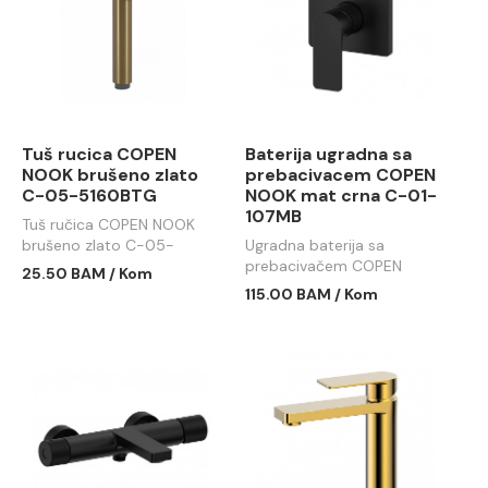
Tuš rucica COPEN
Baterija ugradna sa
NOOK brušeno zlato
prebacivacem COPEN
C-05-5160BTG
NOOK mat crna C-01-
107MB
Tuš ručica COPEN NOOK
brušeno zlato C-05-
Ugradna baterija sa
5160BTG
prebacivačem COPEN
25.50 BAM / Kom
NOOK mat crna C-01-
115.00 BAM / Kom
107MB