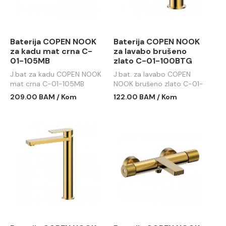
Baterija COPEN NOOK
Baterija COPEN NOOK
za kadu mat crna C-
za lavabo brušeno
01-105MB
zlato C-01-100BTG
J.bat za kadu COPEN NOOK
J.bat. za lavabo COPEN
mat crna C-01-105MB
NOOK brušeno zlato C-01-
100BTG
209.00 BAM / Kom
122.00 BAM / Kom