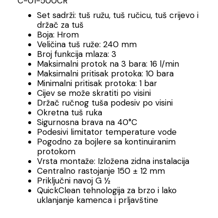
C-01-500CR
Set sadrži: tuš ružu, tuš ručicu, tuš crijevo i
držač za tuš
Boja: Hrom
Veličina tuš ruže: 240 mm
Broj funkcija mlaza: 3
Maksimalni protok na 3 bara: 16 l/min
Maksimalni pritisak protoka: 10 bara
Minimalni pritisak protoka: 1 bar
Cijev se može skratiti po visini
Držač ručnog tuša podesiv po visini
Okretna tuš ruka
Sigurnosna brava na 40°C
Podesivi limitator temperature vode
Pogodno za bojlere sa kontinuiranim
protokom
Vrsta montaže: Izložena zidna instalacija
Centralno rastojanje 150 ± 12 mm
Priključni navoj G ½
QuickClean tehnologija za brzo i lako
uklanjanje kamenca i prljavštine