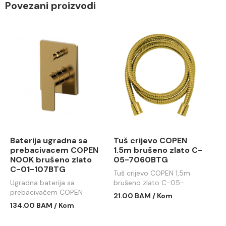
Povezani proizvodi
Baterija ugradna sa
Tuš crijevo COPEN
prebacivacem COPEN
1.5m brušeno zlato C-
NOOK brušeno zlato
05-7060BTG
C-01-107BTG
Tuš crijevo COPEN 1,5m
Ugradna baterija sa
brušeno zlato C-05-
prebacivačem COPEN
7060BTG
21.00 BAM / Kom
NOOK brušeno zlato C-01-
134.00 BAM / Kom
107BTG