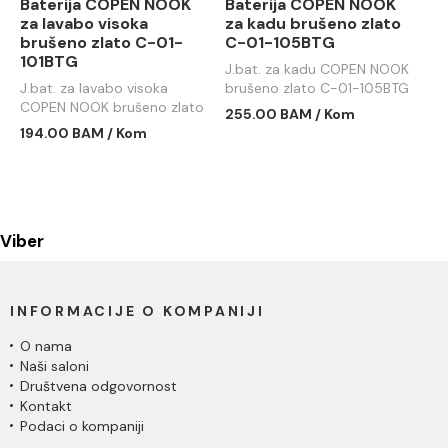
Baterija COPEN NOOK
Baterija COPEN NOOK
za lavabo visoka
za kadu brušeno zlato
brušeno zlato C-01-
C-01-105BTG
101BTG
J.bat. za kadu COPEN NOOK
J.bat. za lavabo visoka
brušeno zlato C-01-105BTG
COPEN NOOK brušeno zlato
255.00 BAM / Kom
C-01-101BTG
194.00 BAM / Kom
Viber
INFORMACIJE O KOMPANIJI
O nama
Naši saloni
Društvena odgovornost
Kontakt
Podaci o kompaniji