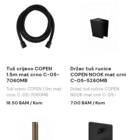
Tuš crijevo COPEN
Držac tuš rucice
1.5m mat crno C-05-
COPEN NOOK mat crni
7060MB
C-05-5260MB
Tuš crevo COPEN 1,5m mat
Držač tuš ručice COPEN
crno C-05-7060MB
NOOK mat crni C-05-
5260MB
16.50 BAM / Kom
7.00 BAM / Kom