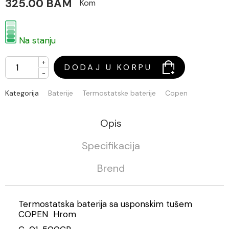
325.00 BAM
Kom
Na stanju
+
DODAJ U KORPU
-
Kategorija
Baterije
Termostatske baterije
Copen
Opis
Specifikacija
Brend
Termostatska baterija sa usponskim tušem
COPEN Hrom