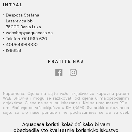
INTRAL
Despota Stefana
Lazarevića bb,
78000 Banja Luka
webshop@aquacasa.ba
Telefon: 051 965 620
401764890000
1966138
PRATITE NAS
Napomena: Cijene na sajtu važe isključivo za kupovinu putem
WEB SHOP-a i mogu se razlikovati od cijena u maloprodajnim
objektima. Cijene na sajtu su iskazane u KM sa uračunatim PDV-
om. Plaćanje se vrši isključivo u KM (BAM). Svi artikli prikazani na
sajtu su dio naše ponude i ne podrazumeva se da su uvek
dostupni na lageru. Slike, tehnički crteži, opisi proizvoda i cijene
su postavljeni tako da što je bolje moguće predstave svaki
Aquacasa koristi 'kolačiće' kako bi vam
proizvod ali ne možemo garantovati da su sve informacije
Viber
obezbedila što kvalitetnije korisničko iskustvo
kompletne i bez grešaka. Sve informacije u vezi raspoloživosti