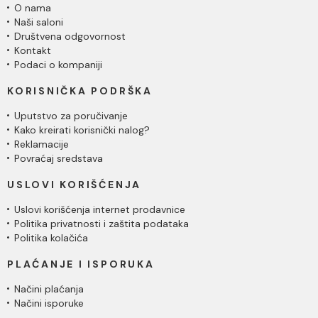
O nama
Naši saloni
Društvena odgovornost
Kontakt
Podaci o kompaniji
KORISNIČKA PODRŠKA
Uputstvo za poručivanje
Kako kreirati korisnički nalog?
Reklamacije
Povraćaj sredstava
USLOVI KORIŠĆENJA
Uslovi korišćenja internet prodavnice
Politika privatnosti i zaštita podataka
Politika kolačića
PLAĆANJE I ISPORUKA
Načini plaćanja
Načini isporuke