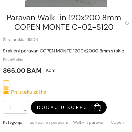
Paravan Walk-in 120x200 8mm
COPEN MONTE C-02-S120
Šifra artikla: 111306
Stakleni paravan COPEN MONTE 1200x2000 8mm staklo
Prikaži više
365.00 BAM
Kom
Pri isteku zaliha
+
DODAJ U KORPU
-
Kategorija
Tuš kabine i paravani
Walk-in paravani
Copen