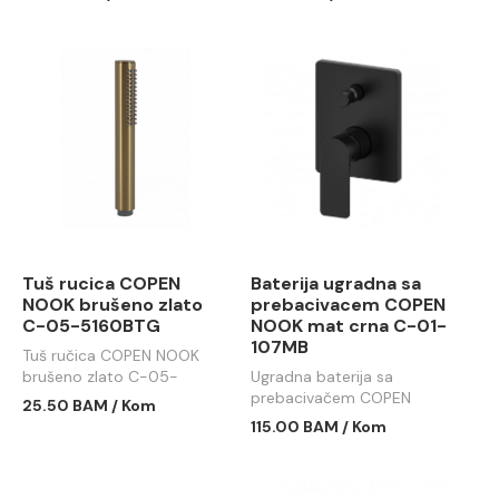
Tuš rucica COPEN
Baterija ugradna sa
NOOK brušeno zlato
prebacivacem COPEN
C-05-5160BTG
NOOK mat crna C-01-
107MB
Tuš ručica COPEN NOOK
brušeno zlato C-05-
Ugradna baterija sa
5160BTG
prebacivačem COPEN
25.50 BAM / Kom
NOOK mat crna C-01-
115.00 BAM / Kom
107MB