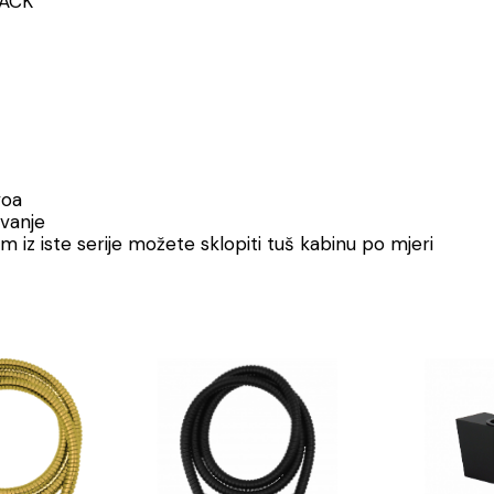
LACK
voa
avanje
 iz iste serije možete sklopiti tuš kabinu po mjeri