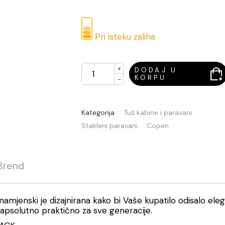
Pri isteku zaliha
+
DODAJ U
KORPU
-
Kategorija
Tuš kabine i paravani
Stakleni paravani
Copen
Brend
amjenski je dizajnirana kako bi Vaše kupatilo odisalo ele
 apsolutno praktično za sve generacije.