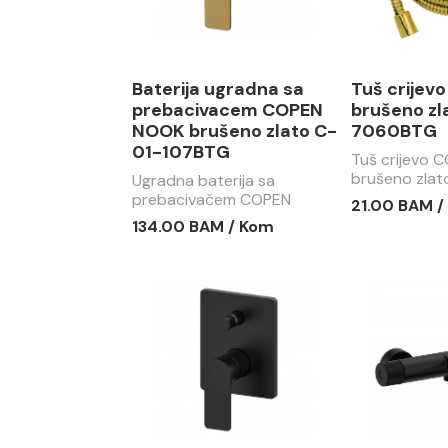
Baterija ugradna sa
Tuš crijev
prebacivacem COPEN
brušeno zl
NOOK brušeno zlato C-
7060BTG
01-107BTG
Tuš crijevo 
brušeno zlat
Ugradna baterija sa
7060BTG
prebacivačem COPEN
21.00 BAM /
NOOK brušeno zlato C-01-
134.00 BAM / Kom
107BTG