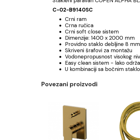
Stakleni paravan COPEN ALPHA B
C-02-B9140SC
Crni ram
Crna ručica
Crni soft close sistem
Dimenzije: 1400 x 2000 mm
Providno staklo debljine 8 mm
Skriveni šrafovi za montažu
Vodonepropusnost visokog ni
Easy clean sistem - lako održ
U kombinaciji sa bočnim staklom
Povezani proizvodi