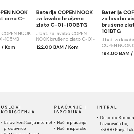
COPEN NOOK
Baterija COPEN NOOK
Baterija C
t crna C-
za lavabo brušeno
za lavabo vi
zlato C-01-100BTG
brušeno zla
101BTG
du COPEN NOOK
J.bat. za lavabo COPEN
01-105MB
NOOK brušeno zlato C-01-
J.bat. za lavab
100BTG
COPEN NOOK b
 / Kom
122.00 BAM / Kom
C-01-101BTG
194.00 BAM /
USLOVI
PLAĆANJE I
INTRAL
KORIŠĆENJA
ISPORUKA
Despota Stefana
Uslovi korišćenja internet
Načini plaćanja
Lazarevića bb,
prodavnice
Načini isporuke
78000 Banja Luk