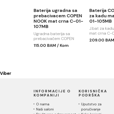
Baterija ugradna sa
Baterija 
prebacivacem COPEN
za kadu ma
NOOK mat crna C-01-
01-105MB
107MB
J.bat za ka
mat crna C-
Ugradna baterija sa
prebacivačem COPEN
209.00 BAM
NOOK mat crna C-01-
115.00 BAM / Kom
107MB
Viber
INFORMACIJE O
KORISNIČKA
KOMPANIJI
PODRŠKA
O nama
Uputstvo za
Naši saloni
poručivanje