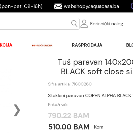
(pon-pet: 08-16h)
webshop@aquacasa.ba
Korisnički nalog
KCIJA
RASPRODAJA
BL
Tuš paravan 140x
BLACK soft close 
Šifra artikla: 71600280
Stakleni paravan COPEN ALPHA BLACK
Prikaži više
790.22 BAM
510.00 BAM
Kom