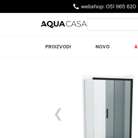
webshop: 051 965 620 
PROIZVODI
NOVO
A