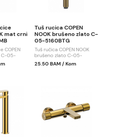
ucice
Tuš rucica COPEN
 mat crni
NOOK brušeno zlato C-
MB
05-5160BTG
ice COPEN
Tuš ručica COPEN NOOK
i C-05-
brušeno zlato C-05-
5160BTG
om
25.50 BAM / Kom