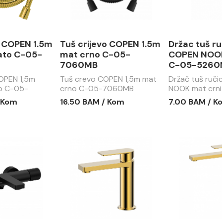
o COPEN 1.5m
Tuš crijevo COPEN 1.5m
Držac tuš r
ato C-05-
mat crno C-05-
COPEN NOOK
7060MB
C-05-5260
COPEN 1,5m
Tuš crevo COPEN 1,5m mat
Držač tuš ruč
o C-05-
crno C-05-7060MB
NOOK mat crn
5260MB
 Kom
16.50 BAM / Kom
7.00 BAM / K