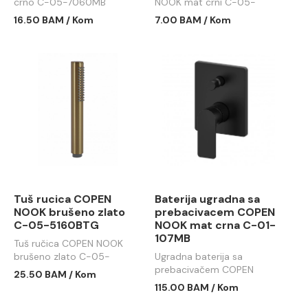
crno C-05-7060MB
NOOK mat crni C-05-
5260MB
16.50 BAM / Kom
7.00 BAM / Kom
Tuš rucica COPEN
Baterija ugradna sa
NOOK brušeno zlato
prebacivacem COPEN
C-05-5160BTG
NOOK mat crna C-01-
107MB
Tuš ručica COPEN NOOK
brušeno zlato C-05-
Ugradna baterija sa
5160BTG
prebacivačem COPEN
25.50 BAM / Kom
NOOK mat crna C-01-
115.00 BAM / Kom
107MB