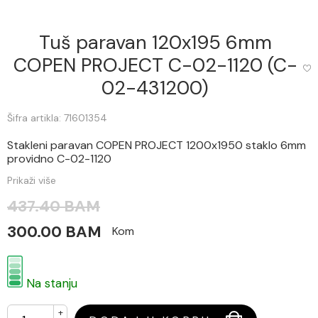
Tuš paravan 120x195 6mm
COPEN PROJECT C-02-1120 (C-
02-431200)
Šifra artikla: 71601354
Stakleni paravan COPEN PROJECT 1200x1950 staklo 6mm
providno C-02-1120
Prikaži više
437.40 BAM
300.00 BAM
Kom
Na stanju
+