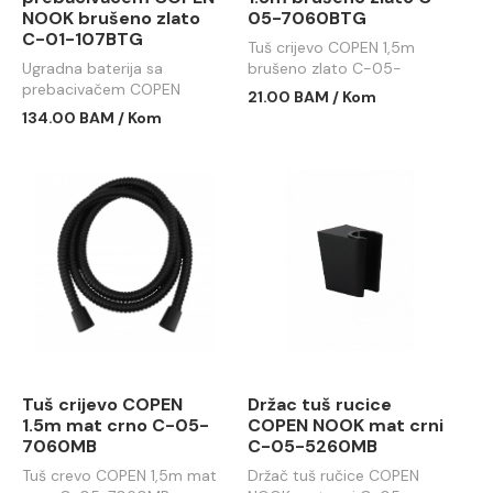
NOOK brušeno zlato
05-7060BTG
C-01-107BTG
Tuš crijevo COPEN 1,5m
Ugradna baterija sa
brušeno zlato C-05-
prebacivačem COPEN
7060BTG
21.00 BAM / Kom
NOOK brušeno zlato C-01-
134.00 BAM / Kom
107BTG
Tuš crijevo COPEN
Držac tuš rucice
1.5m mat crno C-05-
COPEN NOOK mat crni
7060MB
C-05-5260MB
Tuš crevo COPEN 1,5m mat
Držač tuš ručice COPEN