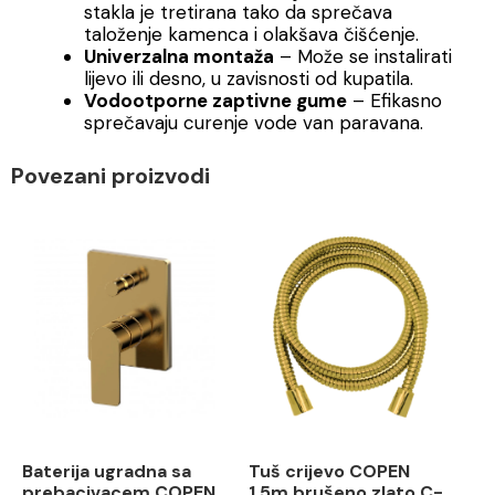
stakla je tretirana tako da sprečava
taloženje kamenca i olakšava čišćenje.
Univerzalna montaža
– Može se instalirati
lijevo ili desno, u zavisnosti od kupatila.
Vodootporne zaptivne gume
– Efikasno
sprečavaju curenje vode van paravana.
Povezani proizvodi
Baterija ugradna sa
Tuš crijevo COPEN
prebacivacem COPEN
1.5m brušeno zlato C-