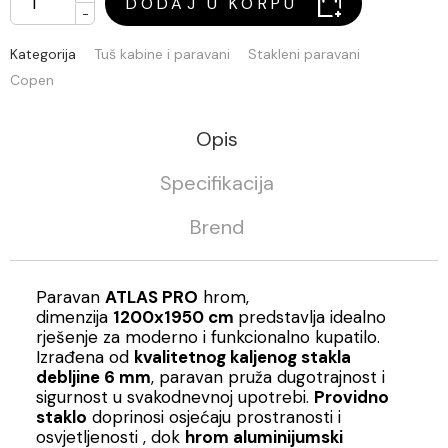
DODAJ U KORPU
-
Kategorija
Tuš kabine i paravani
Stakleni paravani
Copen
Opis
Specifikacija
Brend
Paravan
ATLAS PRO
hrom,
dimenzija
1200x1950 cm
predstavlja idealno
rješenje za moderno i funkcionalno kupatilo.
Izrađena od
kvalitetnog kaljenog stakla
debljine 6 mm
, paravan pruža dugotrajnost i
sigurnost u svakodnevnoj upotrebi.
Providno
staklo
doprinosi osjećaju prostranosti i
osvjetljenosti , dok
hrom aluminijumski