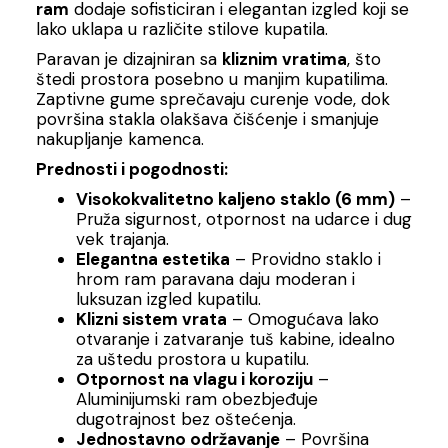
ram
dodaje sofisticiran i elegantan izgled koji se
lako uklapa u različite stilove kupatila.
Paravan je dizajniran sa
kliznim vratima
, što
štedi prostora posebno u manjim kupatilima.
Zaptivne gume sprečavaju curenje vode, dok
površina stakla olakšava čišćenje i smanjuje
nakupljanje kamenca.
Prednosti i pogodnosti:
Visokokvalitetno kaljeno staklo (6 mm)
–
Pruža sigurnost, otpornost na udarce i dug
vek trajanja.
Elegantna estetika
– Providno staklo i
hrom ram paravana daju moderan i
luksuzan izgled kupatilu.
Klizni sistem vrata
– Omogućava lako
otvaranje i zatvaranje tuš kabine, idealno
za uštedu prostora u kupatilu.
Otpornost na vlagu i koroziju
–
Aluminijumski ram obezbjeđuje
dugotrajnost bez oštećenja.
Jednostavno održavanje
– Površina