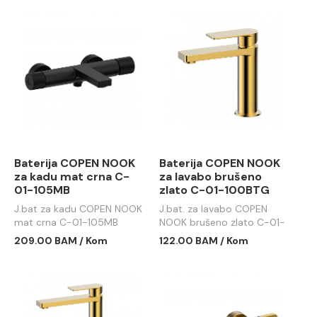
Baterija COPEN NOOK
Baterija COPEN NOOK
za kadu mat crna C-
za lavabo brušeno
01-105MB
zlato C-01-100BTG
J.bat za kadu COPEN NOOK
J.bat. za lavabo COPEN
mat crna C-01-105MB
NOOK brušeno zlato C-01-
100BTG
209.00 BAM / Kom
122.00 BAM / Kom