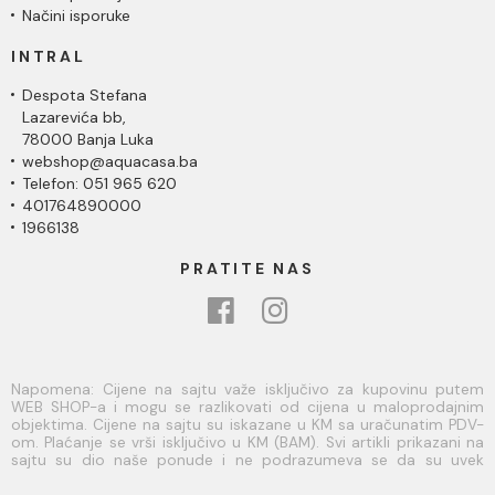
Načini isporuke
INTRAL
Despota Stefana
Lazarevića bb,
78000 Banja Luka
webshop@aquacasa.ba
Telefon: 051 965 620
401764890000
1966138
PRATITE NAS
Napomena: Cijene na sajtu važe isključivo za kupovinu putem
WEB SHOP-a i mogu se razlikovati od cijena u maloprodajnim
objektima. Cijene na sajtu su iskazane u KM sa uračunatim PDV-
om. Plaćanje se vrši isključivo u KM (BAM). Svi artikli prikazani na
sajtu su dio naše ponude i ne podrazumeva se da su uvek
dostupni na lageru. Slike, tehnički crteži, opisi proizvoda i cijene