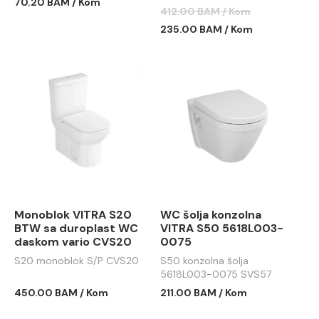
70.20 BAM / Kom
prelivom sa otvorom za
412.00 BAM / Kom
slavinu
235.00 BAM / Kom
Monoblok VITRA S20
WC šolja konzolna
BTW sa duroplast WC
VITRA S50 5618L003-
daskom vario CVS20
0075
S20 monoblok S/P CVS20
S50 konzolna šolja
5618L003-0075 SVS57
450.00 BAM / Kom
211.00 BAM / Kom