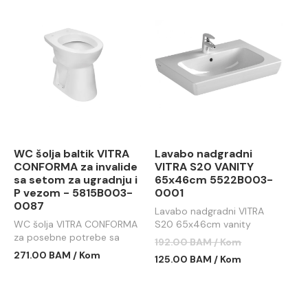
WC šolja baltik VITRA
Lavabo nadgradni
CONFORMA za invalide
VITRA S20 VANITY
sa setom za ugradnju i
65x46cm 5522B003-
P vezom - 5815B003-
0001
0087
Lavabo nadgradni VITRA
WC šolja VITRA CONFORMA
S20 65x46cm vanity
za posebne potrebe sa
192.00 BAM / Kom
setom za ugradnju i P
271.00 BAM / Kom
125.00 BAM / Kom
vezom - 5815B003-0087