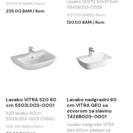
srebrni
Lavabo SENTO 50x37.5cm
470.00 BAM / Kom
5945B003-0029
235.00 BAM / Kom
227.00 BAM / Kom
120.00 BAM / Kom
Lavabo VITRA S20 60
Lavabo nadgradni 60
cm 5503L003-0001
cm VITRA GEO sa
otvorom za slavinu
S20 lavabo 60cm
7426B003-0001
5503L003-0001 CVS60
Lavabo nadgradni VITRA
105.30 BAM / Kom
Geo 60cm zdelasti sa