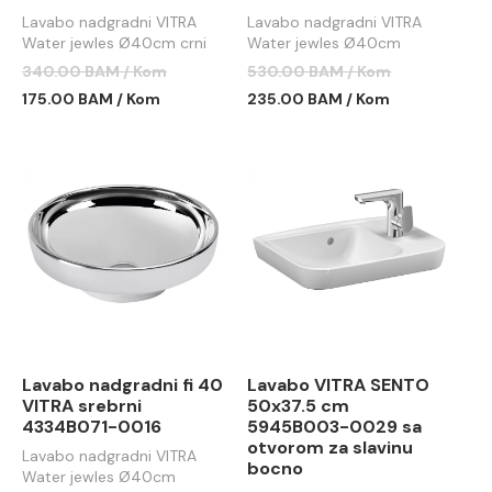
Lavabo nadgradni VITRA
Lavabo nadgradni VITRA
Water jewles Ø40cm crni
Water jewles Ø40cm
bakarni
340.00 BAM / Kom
530.00 BAM / Kom
175.00 BAM / Kom
235.00 BAM / Kom
Lavabo nadgradni fi 40
Lavabo VITRA SENTO
VITRA srebrni
50x37.5 cm
4334B071-0016
5945B003-0029 sa
otvorom za slavinu
Lavabo nadgradni VITRA
bocno
Water jewles Ø40cm