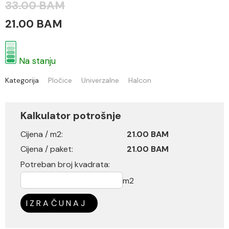
33.00 BAM
21.00 BAM
Na stanju
Kategorija
Pločice
Univerzalne
Halcon
Kalkulator potrošnje
Cijena / m2:
21.00 BAM
Cijena / paket:
21.00 BAM
Potreban broj kvadrata:
m2
IZRAČUNAJ