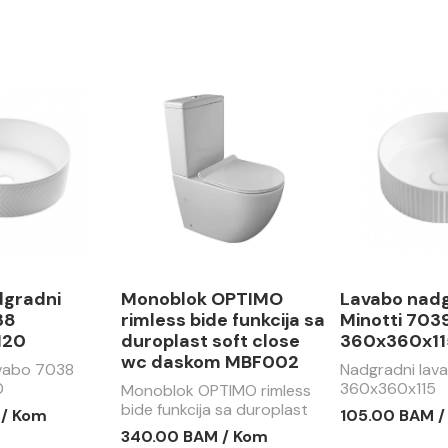
dgradni
Monoblok OPTIMO
Lavabo nad
38
rimless bide funkcija sa
Minotti 703
120
duroplast soft close
360x360x11
wc daskom MBF002
avabo 7038
Nadgradni lav
0
360x360x115
Monoblok OPTIMO rimless
bide funkcija sa duroplast
 / Kom
105.00 BAM 
soft close wc daskom
340.00 BAM / Kom
MBF002