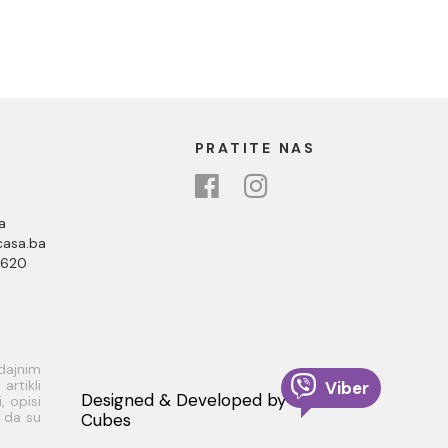
PRATITE NAS
a
asa.ba
 620
odajnim
rtikli
Viber
Designed & Developed by
, opisi
i da su
Cubes
 dobiti