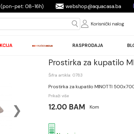
(pon-pet: 08-16h)
webshop@aquacasa.ba
Korisnički nalog
KCIJA
RASPRODAJA
BL
Prostirka za kupatilo
Šifra artikla: 0783
Prostirka za kupatilo MINOTTI 500x700
Prikaži više
12.00 BAM
Kom