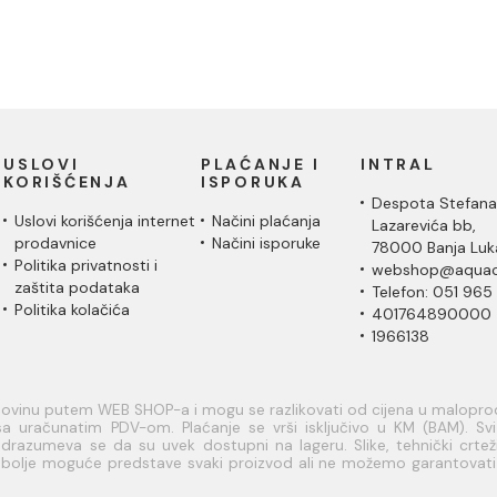
USLOVI
PLAĆANJE I
INTRAL
KORIŠĆENJA
ISPORUKA
Despota Stefana
Uslovi korišćenja internet
Načini plaćanja
Lazarevića bb,
prodavnice
Načini isporuke
78000 Banja Luk
Politika privatnosti i
webshop@aquac
zaštita podataka
Telefon: 051 965
Politika kolačića
401764890000
1966138
upovinu putem WEB SHOP-a i mogu se razlikovati od cijena u malopr
a uračunatim PDV-om. Plaćanje se vrši isključivo u KM (BAM). Svi a
razumeva se da su uvek dostupni na lageru. Slike, tehnički crteži
je bolje moguće predstave svaki proizvod ali ne možemo garantovat
rmacije u vezi raspoloživosti artikala i njihovih specifikacija možete