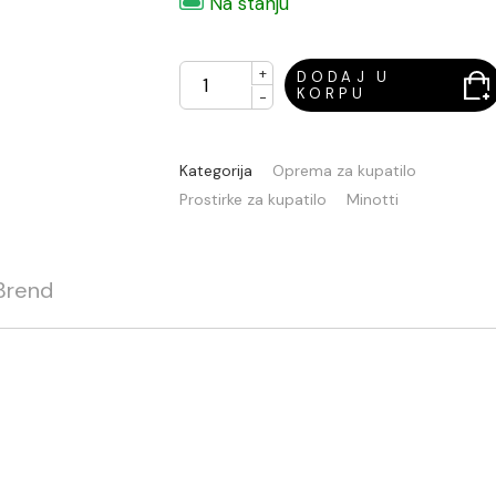
Na stanju
+
DODAJ U
KORPU
-
Kategorija
Oprema za kupatilo
Prostirke za kupatilo
Minotti
Brend