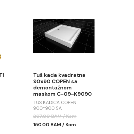
TI
Tuš kada kvadratna
90x90 COPEN sa
demontažnom
maskom C-09-K9090
TUS KADICA COPEN
900*900 SA
DEMONTAŽNOM MASKOM
267.00 BAM / Kom
C-09-K9090
150.00 BAM / Kom