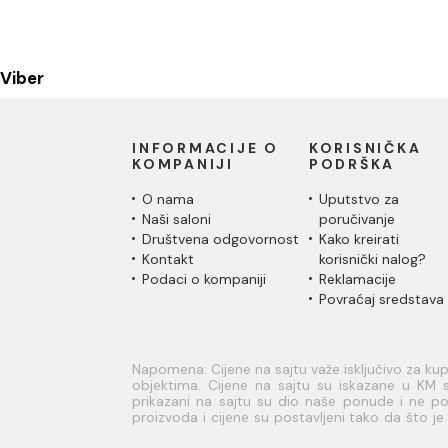
Viber
INFORMACIJE O
KORISNIČKA
KOMPANIJI
PODRŠKA
O nama
Uputstvo za
Naši saloni
poručivanje
Društvena odgovornost
Kako kreirati
Kontakt
korisnički nalog?
Podaci o kompaniji
Reklamacije
Povraćaj sredstava
Napomena: Cijene na sajtu važe isključivo za k
objektima. Cijene na sajtu su iskazane u KM s
prikazani na sajtu su dio naše ponude i ne pod
proizvoda i cijene su postavljeni tako da što 
sve informacije kompletne i bez grešaka. Sve info