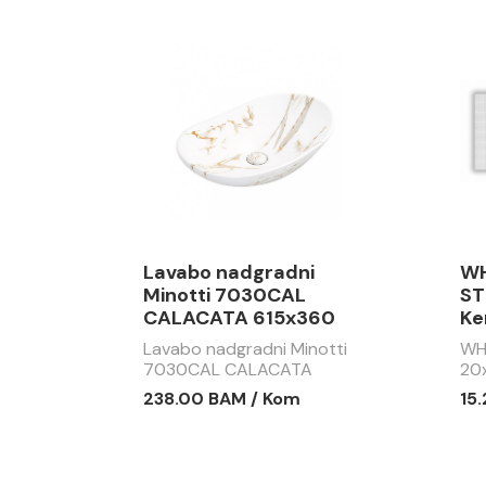
Lavabo nadgradni
WH
Minotti 7030CAL
ST
CALACATA 615x360
Ke
Lavabo nadgradni Minotti
WH
7030CAL CALACATA
20
615x360
238.00 BAM / Kom
15