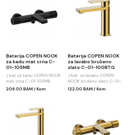
Baterija COPEN NOOK
Baterija COPEN NOOK
za kadu mat crna C-
za lavabo brušeno
01-105MB
zlato C-01-100BTG
J.bat za kadu COPEN NOOK
J.bat. za lavabo COPEN
mat crna C-01-105MB
NOOK brušeno zlato C-01-
100BTG
209.00 BAM / Kom
122.00 BAM / Kom