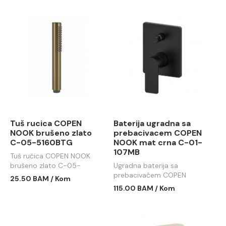
Tuš rucica COPEN
Baterija ugradna sa
NOOK brušeno zlato
prebacivacem COPEN
C-05-5160BTG
NOOK mat crna C-01-
107MB
Tuš ručica COPEN NOOK
brušeno zlato C-05-
Ugradna baterija sa
5160BTG
prebacivačem COPEN
25.50 BAM / Kom
NOOK mat crna C-01-
115.00 BAM / Kom
107MB