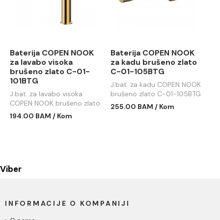
Baterija COPEN NOOK
Baterija COPEN NOOK
za lavabo visoka
za kadu brušeno zlato
brušeno zlato C-01-
C-01-105BTG
101BTG
J.bat. za kadu COPEN NOOK
J.bat. za lavabo visoka
brušeno zlato C-01-105BTG
COPEN NOOK brušeno zlato
255.00 BAM / Kom
C-01-101BTG
194.00 BAM / Kom
Viber
INFORMACIJE O KOMPANIJI