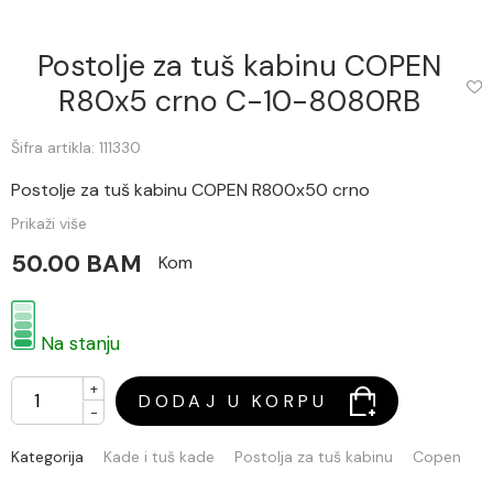
Postolje za tuš kabinu COPEN
R80x5 crno C-10-8080RB
Šifra artikla: 111330
Postolje za tuš kabinu COPEN R800x50 crno
Prikaži više
50.00 BAM
Kom
Na stanju
+
DODAJ U KORPU
-
Kategorija
Kade i tuš kade
Postolja za tuš kabinu
Copen