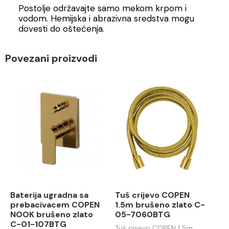
Postolje održavajte samo mekom krpom i
vodom. Hemijska i abrazivna sredstva mogu
dovesti do oštećenja.
Povezani proizvodi
Baterija ugradna sa
Tuš crijevo COPEN
prebacivacem COPEN
1.5m brušeno zlato C-
NOOK brušeno zlato
05-7060BTG
C-01-107BTG
Tuš crijevo COPEN 1,5m