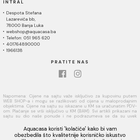
INTRAL
Despota Stefana
Lazarevića bb,
78000 Banja Luka
webshop@aquacasa.ba
Telefon: 051 965 620
401764890000
1966138
PRATITE NAS
Napomena: Cijene na sajtu važe isključivo za kupovinu putem
WEB SHOP-a i mogu se razlikovati od cijena u maloprodajnim
objektima. Cijene na sajtu su iskazane u KM sa uračunatim PDV-
om. Plaćanje se vrši isključivo u KM (BAM). Svi artikli prikazani na
sajtu su dio naše ponude i ne podrazumeva se da su uvek
dostupni na lageru. Slike, tehnički crteži, opisi proizvoda i cijene
su postavljeni tako da što je bolje moguće predstave svaki
Aquacasa koristi 'kolačiće' kako bi vam
proizvod ali ne možemo garantovati da su sve informacije
Viber
obezbedila što kvalitetnije korisničko iskustvo
kompletne i bez grešaka. Sve informacije u vezi raspoloživosti