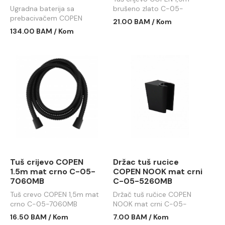
Ugradna baterija sa
brušeno zlato C-05-
prebacivačem COPEN
7060BTG
21.00 BAM / Kom
NOOK brušeno zlato C-01-
134.00 BAM / Kom
107BTG
Tuš crijevo COPEN
Držac tuš rucice
1.5m mat crno C-05-
COPEN NOOK mat crni
7060MB
C-05-5260MB
Tuš crevo COPEN 1,5m mat
Držač tuš ručice COPEN
crno C-05-7060MB
NOOK mat crni C-05-
5260MB
16.50 BAM / Kom
7.00 BAM / Kom