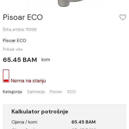
Pisoar ECO
Šifra artikla: 111398
Pisoar ECO
Prikaži više
65.45 BAM
kom
Nema na stanju
Kategorija
Sanitarija
Pisoari
ECO
Kalkulator potrošnje
Cijena / kom:
65.45 BAM