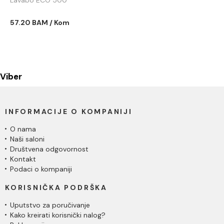
Lavabo ECO 500
57.20 BAM / Kom
Viber
INFORMACIJE O KOMPANIJI
O nama
Naši saloni
Društvena odgovornost
Kontakt
Podaci o kompaniji
KORISNIČKA PODRŠKA
Uputstvo za poručivanje
Kako kreirati korisnički nalog?