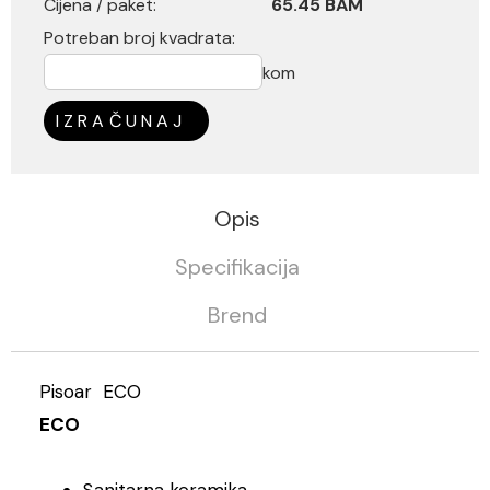
Cijena / paket:
65.45 BAM
Potreban broj kvadrata:
kom
IZRAČUNAJ
Opis
Specifikacija
Brend
Pisoar ECO
ECO