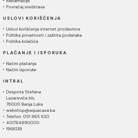
Reklamacije
Povraćaj sredstava
USLOVI KORIŠĆENJA
Uslovi korišćenja internet prodavnice
Politika privatnosti i zaštita podataka
Politika kolačića
PLAĆANJE I ISPORUKA
Načini plaćanja
Načini isporuke
INTRAL
Despota Stefana
Lazarevića bb,
78000 Banja Luka
webshop@aquacasa.ba
Telefon: 051 965 620
401764890000
1966138