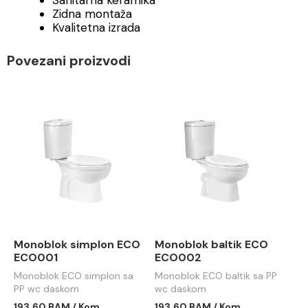
Sanitarna keramika
Zidna montaža
Kvalitetna izrada
Povezani proizvodi
Monoblok simplon ECO
Monoblok baltik ECO
ECO001
ECO002
Monoblok ECO simplon sa
Monoblok ECO baltik sa PP
PP wc daskom
wc daskom
193.60 BAM / Kom
193.60 BAM / Kom