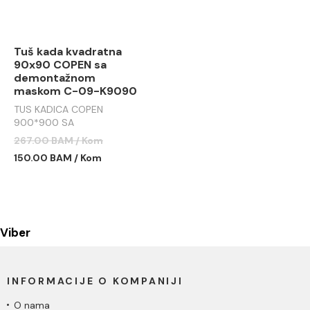
Tuš kada kvadratna
90x90 COPEN sa
demontažnom
maskom C-09-K9090
TUS KADICA COPEN
900*900 SA
DEMONTAŽNOM MASKOM
267.00 BAM / Kom
C-09-K9090
150.00 BAM / Kom
Viber
INFORMACIJE O KOMPANIJI
O nama