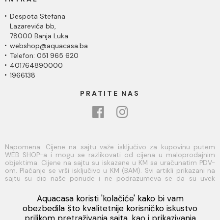
Despota Stefana
Lazarevića bb,
78000 Banja Luka
webshop@aquacasa.ba
Telefon: 051 965 620
401764890000
1966138
PRATITE NAS
Napomena: Cijene na sajtu važe isključivo za kupovinu putem
WEB SHOP-a i mogu se razlikovati od cijena u maloprodajnim
objektima. Cijene na sajtu su iskazane u KM sa uračunatim PDV-
om. Plaćanje se vrši isključivo u KM (BAM). Svi artikli prikazani na
sajtu su dio naše ponude i ne podrazumeva se da su uvek
dostupni na lageru. Slike, tehnički crteži, opisi proizvoda i cijene
su postavljeni tako da što je bolje moguće predstave svaki
Aquacasa koristi 'kolačiće' kako bi vam
proizvod ali ne možemo garantovati da su sve informacije
Viber
obezbedila što kvalitetnije korisničko iskustvo
kompletne i bez grešaka. Sve informacije u vezi raspoloživosti
prilikom pretraživanja sajta, kao i prikazivanja
artikala i njihovih specifikacija možete dobiti na broj telefona