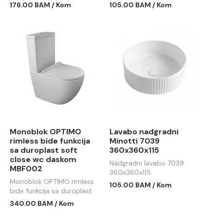
176.00 BAM / Kom
105.00 BAM / Kom
Monoblok OPTIMO
Lavabo nadgradni
rimless bide funkcija
Minotti 7039
sa duroplast soft
360x360x115
close wc daskom
Nadgradni lavabo 7039
MBF002
360x360x115
Monoblok OPTIMO rimless
105.00 BAM / Kom
bide funkcija sa duroplast
soft close wc daskom
340.00 BAM / Kom
MBF002