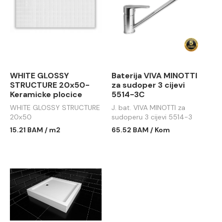
WHITE GLOSSY
Baterija VIVA MINOTTI
STRUCTURE 20x50-
za sudoper 3 cijevi
Keramicke plocice
5514-3C
WHITE GLOSSY STRUCTURE
J. bat. VIVA MINOTTI za
20x50
sudoperu 3 cijevi 5514-3
15.21 BAM / m2
65.52 BAM / Kom