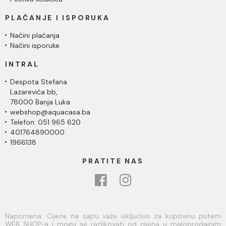
PLAĆANJE I ISPORUKA
Načini plaćanja
Načini isporuke
INTRAL
Despota Stefana
Lazarevića bb,
78000 Banja Luka
webshop@aquacasa.ba
Telefon: 051 965 620
401764890000
1966138
PRATITE NAS
Napomena: Cijene na sajtu važe isključivo za kupovinu putem
WEB SHOP-a i mogu se razlikovati od cijena u maloprodajnim