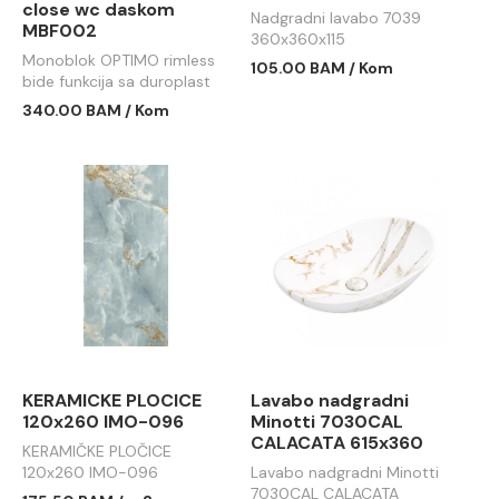
close wc daskom
Nadgradni lavabo 7039
MBF002
360x360x115
Monoblok OPTIMO rimless
105.00 BAM / Kom
bide funkcija sa duroplast
soft close wc daskom
340.00 BAM / Kom
MBF002
KERAMICKE PLOCICE
Lavabo nadgradni
120x260 IMO-096
Minotti 7030CAL
CALACATA 615x360
KERAMIČKE PLOČICE
120x260 IMO-096
Lavabo nadgradni Minotti
7030CAL CALACATA