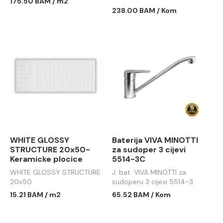
175.50 BAM / m2
615x360
238.00 BAM / Kom
WHITE GLOSSY
Baterija VIVA MINOTTI
STRUCTURE 20x50-
za sudoper 3 cijevi
Keramicke plocice
5514-3C
WHITE GLOSSY STRUCTURE
J. bat. VIVA MINOTTI za
20x50
sudoperu 3 cijevi 5514-3
15.21 BAM / m2
65.52 BAM / Kom