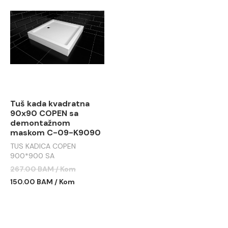
Tuš kada kvadratna
90x90 COPEN sa
demontažnom
maskom C-09-K9090
TUS KADICA COPEN
900*900 SA
DEMONTAŽNOM MASKOM
267.00 BAM / Kom
C-09-K9090
150.00 BAM / Kom