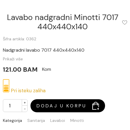
Lavabo nadgradni Minotti 7017
440x440x140
Šifra artikla: 0362
Nadgradni lavabo 7017 440x440x140
Prikaži više
121.00 BAM
Kom
Pri isteku zaliha
+
DODAJ U KORPU
-
Kategorija
Sanitarija
Lavaboi
Minotti