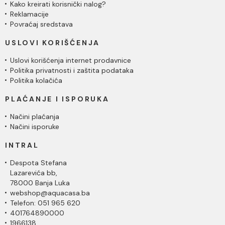
Kako kreirati korisnički nalog?
Reklamacije
Povraćaj sredstava
USLOVI KORIŠĆENJA
Uslovi korišćenja internet prodavnice
Politika privatnosti i zaštita podataka
Politika kolačića
PLAĆANJE I ISPORUKA
Načini plaćanja
Načini isporuke
INTRAL
Despota Stefana
Lazarevića bb,
78000 Banja Luka
webshop@aquacasa.ba
Telefon: 051 965 620
401764890000
1966138