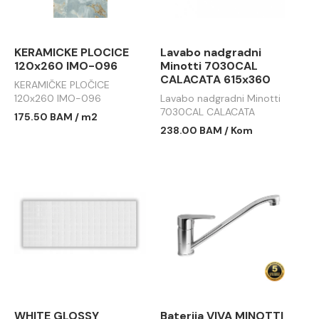
KERAMICKE PLOCICE
Lavabo nadgradni
120x260 IMO-096
Minotti 7030CAL
CALACATA 615x360
KERAMIČKE PLOČICE
120x260 IMO-096
Lavabo nadgradni Minotti
7030CAL CALACATA
175.50 BAM / m2
615x360
238.00 BAM / Kom
WHITE GLOSSY
Baterija VIVA MINOTTI