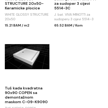
STRUCTURE 20x50-
za sudoper 3 cijevi
Keramicke plocice
5514-3C
WHITE GLOSSY STRUCTURE
J. bat. VIVA MINOTTI za
20x50
sudoperu 3 cijevi 5514-3
15.21 BAM / m2
65.52 BAM / Kom
Tuš kada kvadratna
90x90 COPEN sa
demontažnom
maskom C-09-K9090