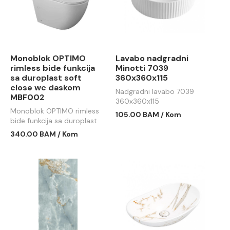
Monoblok OPTIMO
Lavabo nadgradni
rimless bide funkcija
Minotti 7039
sa duroplast soft
360x360x115
close wc daskom
Nadgradni lavabo 7039
MBF002
360x360x115
Monoblok OPTIMO rimless
105.00 BAM / Kom
bide funkcija sa duroplast
soft close wc daskom
340.00 BAM / Kom
MBF002