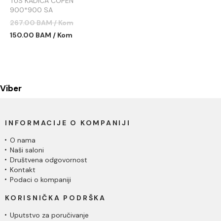
TUS KADICA COPEN
900*900 SA
DEMONTAŽNOM MASKOM
267.00 BAM / Kom
C-09-K9090
150.00 BAM / Kom
Viber
INFORMACIJE O KOMPANIJI
O nama
Naši saloni
Društvena odgovornost
Kontakt
Podaci o kompaniji
KORISNIČKA PODRŠKA
Uputstvo za poručivanje